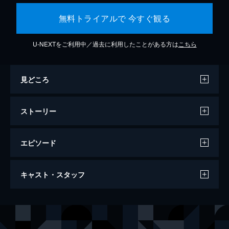
無料トライアルで 今すぐ観る
U-NEXTをご利用中／過去に利用したことがある方は
こちら
見どころ
ストーリー
エピソード
ダウンサイズ
キャスト・スタッフ
136分
出演
ポール・サフラネック
マット・デイモン
ドゥシャン・ミルコヴィッチ
クリストフ・ヴァルツ