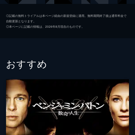
ノク・ラン・トラン
ホン・チャウ
◎記載の無料トライアルは本ページ経由の新規登録に適用。無料期間終了後は通常料金で
自動更新となります。
デイヴ・ジョンソン
ジェイソン・サダイキス
◎本ページに記載の情報は、2026年8月現在のものです。
ヨリス・コンラッド
ウド・キア
ジョフ・ロノフスキ
ニール・パトリック・ハリス
ローラ・ロノフスキ
ローラ・ダーン
おすすめ
オードリー・サフラネック
クリステン・ウィグ
監督
アレクサンダー・ペイン
脚本
アレクサンダー・ペイン
ジム・テイラー
音楽
ロルフ・ケント
製作
マーク・ジョンソン