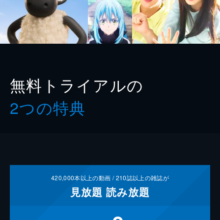
無料トライアルの
2つの特典
420,000
本以上の動画 /
210
誌以上の雑誌が
見放題
読み放題