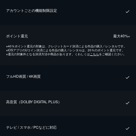
アカウントごとの機能制限設定
ポイント還元
最⼤40%
※
※
40％ポイント還元の対象は、クレジットカード決済による作品の購入 / レンタルです。
※
iOSアプリのUコイン決済による作品の購入 / レンタルは、20％のポイント還元です。
※
還元の対象外となる決済方法や商品があります。くわしくは
こちら
をご確認ください。
フルHD画質 / 4K画質
⾼⾳質（DOLBY DIGITAL PLUS）
テレビ / スマホ / PCなどに対応