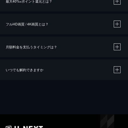
最大40%
ポイント還元とは？
※
※
作品によって必要なポイントが異なります。
フルHD画質 / 4K画質とは？
月額料金を支払うタイミングは？
※
40％ポイント還元の対象は、クレジットカード決済による作品の購入 / レンタルです。
※
iOSアプリのUコイン決済による作品の購入 / レンタルは、20％のポイント還元です。
※
還元の対象外となる決済方法や商品があります。くわしくは
こちら
をご確認ください。
いつでも解約できますか
こちら