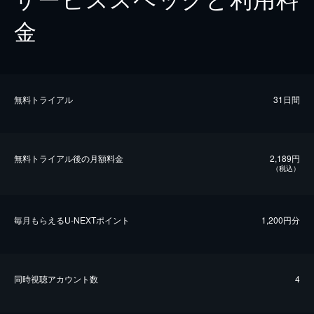
金
無料トライアル
31日間
無料トライアル後の⽉額料金
2,189円
（税込）
毎⽉もらえるU-NEXTポイント
1,200円分
同時視聴アカウント数
4