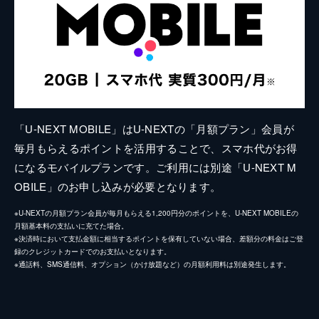
「U-NEXT MOBILE」はU-NEXTの「月額プラン」会員が
毎月もらえるポイントを活用することで、スマホ代がお得
になるモバイルプランです。ご利用には別途「U-NEXT M
OBILE」のお申し込みが必要となります。
※U-NEXTの月額プラン会員が毎月もらえる1,200円分のポイントを、U-NEXT MOBILEの
月額基本料の支払いに充てた場合。
※決済時において支払金額に相当するポイントを保有していない場合、差額分の料金はご登
録のクレジットカードでのお支払いとなります。
※通話料、SMS通信料、オプション（かけ放題など）の月額利用料は別途発生します。