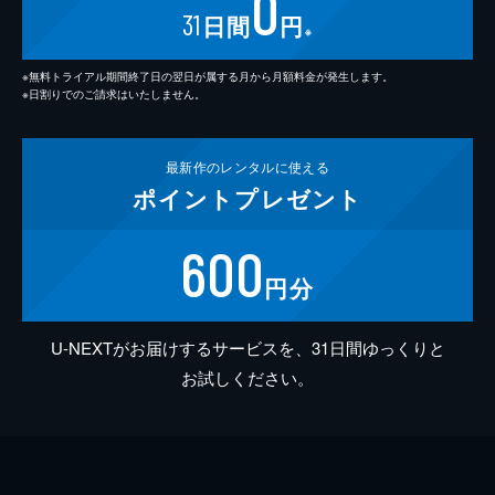
0
31
日間
円
※
※無料トライアル期間終了日の翌日が属する月から月額料金が発生します。
※日割りでのご請求はいたしません。
最新作の
レンタルに使える
ポイント
プレゼント
600
円分
U-NEXTがお届けするサービスを、31日間ゆっくりと
お試しください。