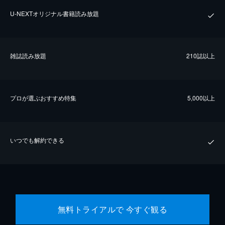
U-NEXTオリジナル書籍読み放題
雑誌読み放題
210誌以上
プロが選ぶおすすめ特集
5,000以上
いつでも解約できる
無料トライアルで 今すぐ観る