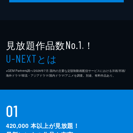
見放題作品数
！
No.1
※
とは
U-NEXT
※GEM Partners調べ/2026年7⽉ 国内の主要な定額制動画配信サービスにおける洋画/邦画/
海外ドラマ/韓流・アジアドラマ/国内ドラマ/アニメを調査。別途、有料作品あり。
01
420,000
本以上が見放題！