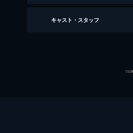
キャスト・スタッフ
第1回
朝鮮王朝時代の1499年。国王の燕
側近のシン・スグンの娘・チェギョン
は困惑する。
出演
41分
第2回
◎記
王位を奪われる恐れを抱いてヨクを追
夜の街に出た彼は、偶然出会ったチェ
と頼まれる。
43分
脚本
第3回
演出
ヨクとチェギョンは、国王への献上米