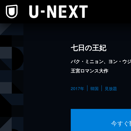
本文へスキップ
七日の王妃
パク・ミニョン、ヨン・ウ
王宮ロマンス大作
2017年
韓国
見放題
今すぐ