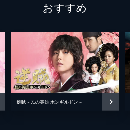
おすすめ
チェギョンに説得され、米を盗んだのは自分だと言ってソノの
、燕山君は雨乞い祭を執り行い大雨を降らせることに成功する
の家を訪ねるが、先王の遺言について知るソノの父は身の危険
チェギョンやソノの助けも得て逃がすが、これはサホンとノク
たヨクは燕山君に正当な判決を訴えるが、ついに投獄されてし
逆賊～民の英雄 ホンギルドン～