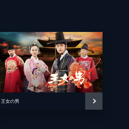
命
。
を
ス
ま
王女の男