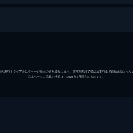
山君は王室の婚礼が干ばつの解消につながると聞き、異母弟のヨ
と結婚させようとするが、娘と権力者の縁談を断ってきたスグ
パク・ミニョン
ヨン・ウジン
載の無料トライアルは本ページ経由の新規登録に適用。無料期間終了後は通常料金で自動更新となり
◎本ページに記載の情報は、2026年8月現在のものです。
イ・ドンゴン
い詰める燕山君は、あることを耳にしてさらに激怒。剣士の姿
ギョンから、幼い自分が宿に泊まれるよう兄のふりをしてほし
チャンソン
チェ・ジニョン
イ・ジョンソプ
を盗んだ少年・ソノが役人に突き出されようとしている現場に