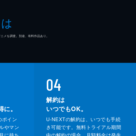
とは
地
を
マ/アニメを調査。別途、有料作品あり。
ン
04
さ
解約は
得に。
いつでもOK。
のポイン
U-NEXTの解約は、いつでも手続
ルやマン
き可能です。無料トライアル期間
月に持ち
中の解約の場合、月額料金は発生