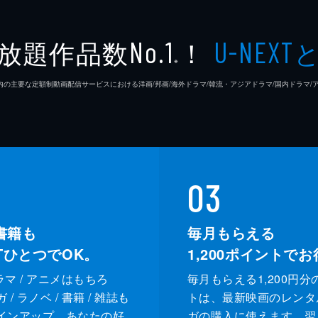
放題作品数
！
No.1
U-NEXT
ェギョン。妓生たちの手を借りて美しく着飾り、彼を思い出の
※
を交わした場所や、ヨクがチェギョンを背負って渡った川など
26年7⽉ 国内の主要な定額制動画配信サービスにおける洋画/邦画/海外ドラマ/韓流・アジアドラマ/国内ドラ
ョン。2人はサホンの刺客に襲われ洞窟に身を隠す。チェギョ
03
に冷たく突き放され、1人で洞窟を出たところで捕まって投獄
書籍も
毎月もらえる
XTひとつでOK。
1,200
ポイントでお
ドラマ / アニメはもちろ
毎月もらえる1,200円分
/ ラノベ / 書籍 / 雑誌も
トは、最新映画のレンタ
インアップ。あなたの好
ガの購入に使えます。翌