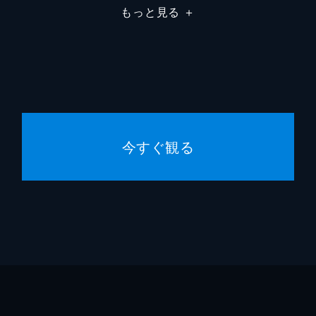
もっと見る
＋
を逃がした罪は全て自分にあると証言。ヨクの母・チャスン大
は極刑にすべきだと主張するが、燕山君はヨクの身分を平民に
を救ってくれたミョンヘの商団で、ソノと共に働いていた。王
今すぐ観る
は久々に都に戻り、燕山君の暴君ぶりを目にして復讐心を新た
分は王子ではないと否定するが、突然口づけをする。腹を立て
本当にヨクではないならそれを証明し、私を説得してほしいと