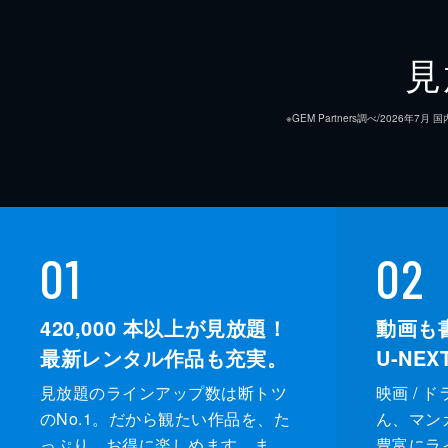
41分
第9回
見
ヨクが記憶を失ったのではと思ったチ
へと連れ出し、ソノと3人で友の契り
※GEM Partners調べ/20
巡る。
44分
第10回
ナクチョンがヨクだと確信したチェギ
01
02
は自分をだましたヨクを責めるが、彼
れてしまう。
420,000
本以上が見放題！
動画も
41分
最新レンタル作品も充実。
U-NE
見放題のラインアップ数は断トツ
映画 / 
のNo.1。だから観たい作品を、た
ん、マンガ 
っぷり、お得に楽しめます。ま
豊富にラ