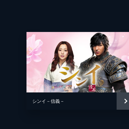
遇。関わろうとしないヨクだったが、
を救う。
37分
第4回
日照りが続いて飢餓に苦しむ民のため
そんななか、ヨクとチェギョンはソノ
感じて追い返す。
45分
第5回
ヨクはソノの父を牢獄から救い出し、
が仕掛けたわなだった。捕らえられ
シンイ－信義－
う。
41分