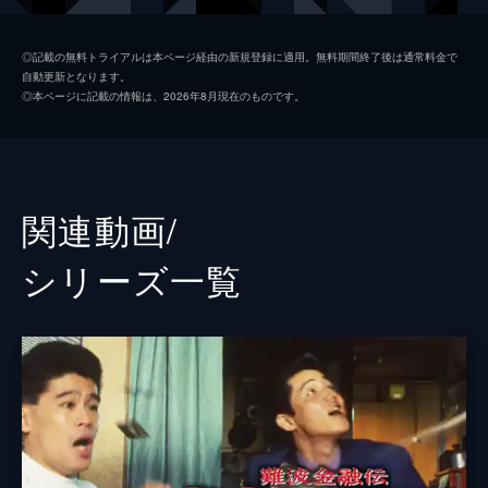
赤井英和
◎記載の無料トライアルは本ページ経由の新規登録に適用。無料期間終了後は通常料金で
自動更新となります。
小林涼子
◎本ページに記載の情報は、2026年8月現在のものです。
石垣佑磨
監督
根本和政
脚本
ひかわかよ
関連動画/
シリーズ⼀覧