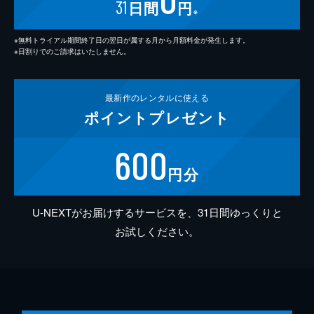
31
日間
円
※
※無料トライアル期間終了日の翌日が属する月から月額料金が発生します。
※日割りでのご請求はいたしません。
最新作の
レンタルに使える
ポイント
プレゼント
600
円分
U-NEXTがお届けするサービスを、31日間ゆっくりと
お試しください。