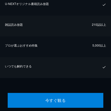
U-NEXTオリジナル書籍読み放題
雑誌読み放題
210誌以上
プロが選ぶおすすめ特集
5,000以上
いつでも解約できる
今すぐ観る