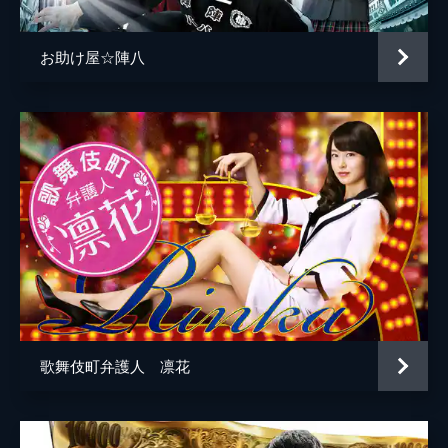
お助け屋☆陣八
歌舞伎町弁護人 凛花