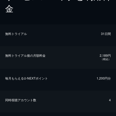
金
無料トライアル
31日間
無料トライアル後の⽉額料金
2,189円
（税込）
毎⽉もらえるU-NEXTポイント
1,200円分
同時視聴アカウント数
4