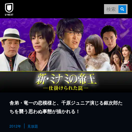
本文へスキップ
舎弟・竜一の恋模様と、千原ジュニア演じる銀次郎た
ちを襲う思わぬ事態が描かれる！
2012年
見放題