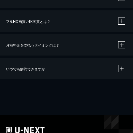
※
作品によって必要なポイントが異なります。
フルHD画質 / 4K画質とは？
月額料金を支払うタイミングは？
※
40％ポイント還元の対象は、クレジットカード決済による作品の購入 / レンタルです。
※
iOSアプリのUコイン決済による作品の購入 / レンタルは、20％のポイント還元です。
※
還元の対象外となる決済方法や商品があります。くわしくは
こちら
をご確認ください。
いつでも解約できますか
こちら