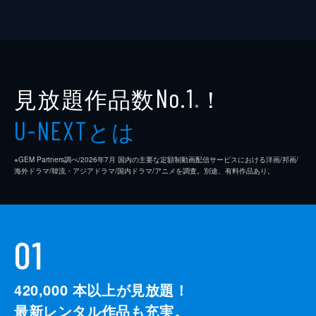
見放題作品数
！
No.1
※
とは
U-NEXT
※GEM Partners調べ/2026年7⽉ 国内の主要な定額制動画配信サービスにおける洋画/邦画/
海外ドラマ/韓流・アジアドラマ/国内ドラマ/アニメを調査。別途、有料作品あり。
01
420,000
本以上が見放題！
最新レンタル作品も充実。