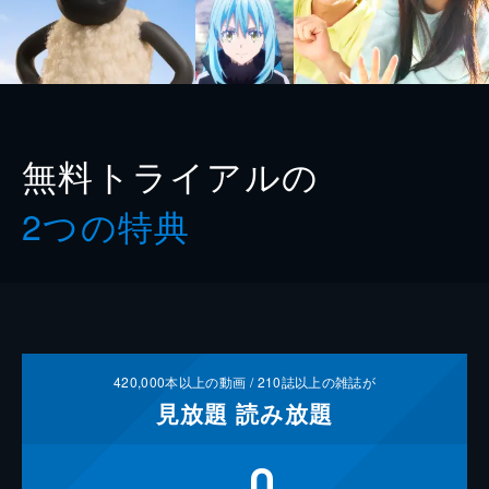
無料トライアルの
2つの特典
420,000
本以上の動画 /
210
誌以上の雑誌が
見放題
読み放題
0