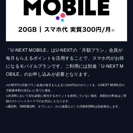
「U-NEXT MOBILE」はU-NEXTの「月額プラン」会員が
毎月もらえるポイントを活用することで、スマホ代がお得
になるモバイルプランです。ご利用には別途「U-NEXT M
OBILE」のお申し込みが必要となります。
※U-NEXTの月額プラン会員が毎月もらえる1,200円分のポイントを、U-NEXT MOBILEの
月額基本料の支払いに充てた場合。
※決済時において支払金額に相当するポイントを保有していない場合、差額分の料金はご登
録のクレジットカードでのお支払いとなります。
※通話料、SMS通信料、オプション（かけ放題など）の月額利用料は別途発生します。