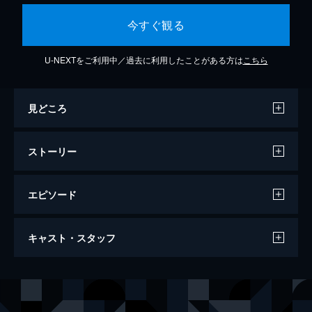
今すぐ観る
U-NEXTをご利用中／過去に利用したことがある方は
こちら
見どころ
ストーリー
エピソード
新・ミナミの帝王～仕掛けられた罠～
キャスト・スタッフ
74分
出演
千原ジュニア
大東駿介