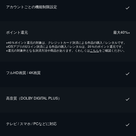
アカウントごとの機能制限設定
ポイント還元
最⼤40%
※
※
40％ポイント還元の対象は、クレジットカード決済による作品の購入 / レンタルです。
※
iOSアプリのUコイン決済による作品の購入 / レンタルは、20％のポイント還元です。
※
還元の対象外となる決済方法や商品があります。くわしくは
こちら
をご確認ください。
フルHD画質 / 4K画質
⾼⾳質（DOLBY DIGITAL PLUS）
テレビ / スマホ / PCなどに対応