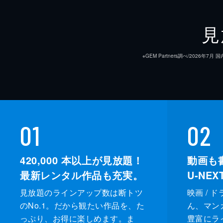
見
※GEM Partners調べ/20
01
02
420,000
本以上が見放題！
動画も
最新レンタル作品も充実。
U-NE
見放題のラインアップ数は断トツ
映画 / 
のNo.1。だから観たい作品を、た
ん、マンガ 
っぷり、お得に楽しめます。ま
豊富にラ