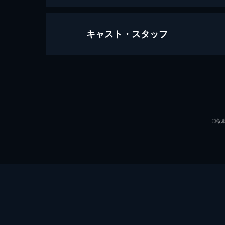
キャスト・スタッフ
ジュマンジ／ウェルカム・トゥ・ジ
119分
出演
◎記