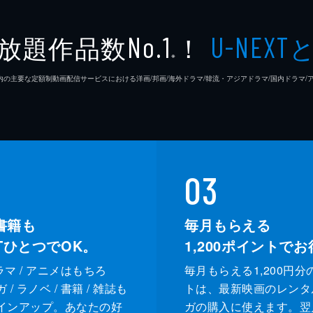
放題作品数
！
No.1
U-NEXT
※
26年7⽉ 国内の主要な定額制動画配信サービスにおける洋画/邦画/海外ドラマ/韓流・アジアドラマ/国内ドラ
03
書籍も
毎月もらえる
XTひとつでOK。
1,200
ポイントでお
ドラマ / アニメはもちろ
毎月もらえる1,200円分
/ ラノベ / 書籍 / 雑誌も
トは、最新映画のレンタ
インアップ。あなたの好
ガの購入に使えます。翌