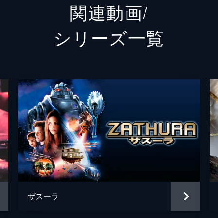
関連動画/
ナイジェル
リス・
シリーズ⼀覧
ベサニー（高校生）
マディ
フリッジ（高校生）
サーダ
スペンサー（高校生）
アレッ
マーサ（高校生）
モーガ
校長先生
マーク
ジェイ
クリス
ザスーラ
エリッ