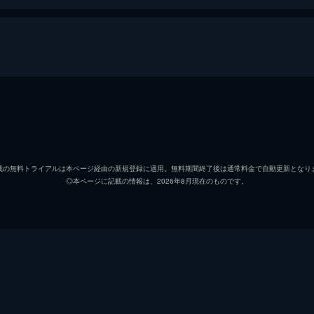
ャングル
スペンサー／スモルダー・ブレイブストーン
ドウェ
ベサニー／シェリー・オベロン
ジャッ
載の無料トライアルは本ページ経由の新規登録に適用。無料期間終了後は通常料金で自動更新となり
◎本ページに記載の情報は、2026年8月現在のものです。
フリッジ／ムース・フィンバー
ケヴィ
マーサ／ルビー・ラウンドハウス
カレン
アレックス
ニック
ヴァン・ペルト
ボビー