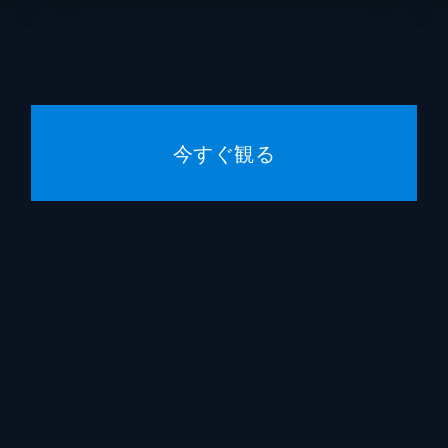
スコッ
ジェフ
クリス
今すぐ観る
ヘンリ
マット
ウィリ