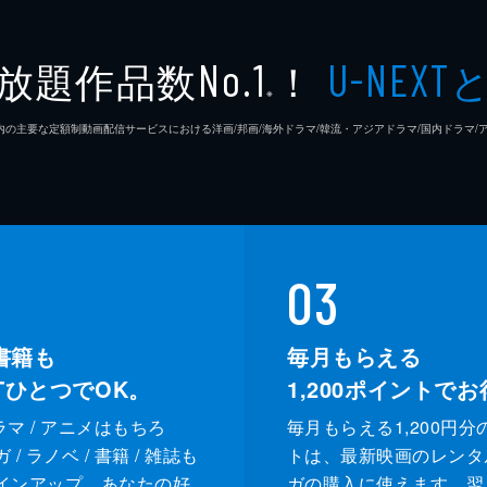
放題作品数
！
No.1
U-NEXT
※
26年7⽉ 国内の主要な定額制動画配信サービスにおける洋画/邦画/海外ドラマ/韓流・アジアドラマ/国内ドラ
03
書籍も
毎月もらえる
XTひとつでOK。
1,200
ポイントでお
ドラマ / アニメはもちろ
毎月もらえる1,200円分
/ ラノベ / 書籍 / 雑誌も
トは、最新映画のレンタ
インアップ。あなたの好
ガの購入に使えます。翌