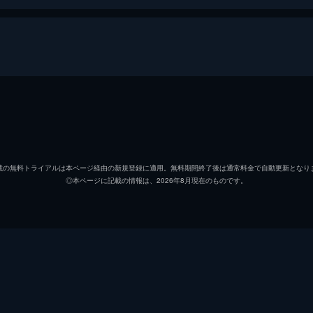
ジェフリー・ラッシュ
ノア・テイラー
載の無料トライアルは本ページ経由の新規登録に適用。無料期間終了後は通常料金で自動更新となり
◎本ページに記載の情報は、2026年8月現在のものです。
アレックス・ラファロウィッ
アーミン・ミューラー＝スタ
リン・レッドグレーヴ
ジョン・ギールグッド