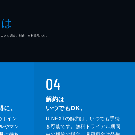
とは
マ/アニメを調査。別途、有料作品あり。
04
解約は
得に。
いつでもOK。
のポイン
U-NEXTの解約は、いつでも手続
ルやマン
き可能です。無料トライアル期間
月に持ち
中の解約の場合、月額料金は発生