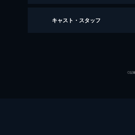
キャスト・スタッフ
シャイン
105分
出演
◎記