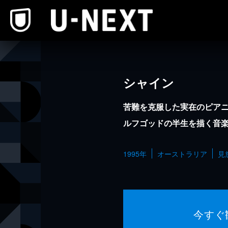
本文へスキップ
シャイン
苦難を克服した実在のピア
ルフゴッドの半生を描く音
1995年
オーストラリア
見
今すぐ