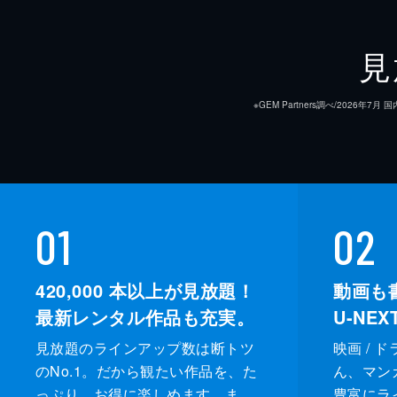
見
※GEM Partners調べ/20
01
02
420,000
本以上が見放題！
動画も
最新レンタル作品も充実。
U-NE
見放題のラインアップ数は断トツ
映画 / 
のNo.1。だから観たい作品を、た
ん、マンガ 
っぷり、お得に楽しめます。ま
豊富にラ