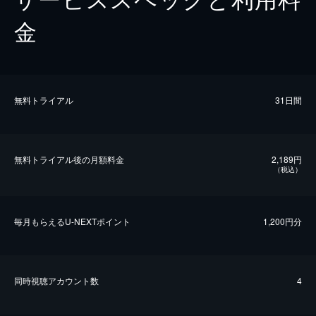
金
無料トライアル
31日間
無料トライアル後の⽉額料金
2,189円
（税込）
毎⽉もらえるU-NEXTポイント
1,200円分
同時視聴アカウント数
4