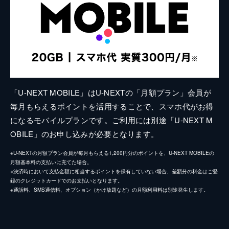
「U-NEXT MOBILE」はU-NEXTの「月額プラン」会員が
毎月もらえるポイントを活用することで、スマホ代がお得
になるモバイルプランです。ご利用には別途「U-NEXT M
OBILE」のお申し込みが必要となります。
※U-NEXTの月額プラン会員が毎月もらえる1,200円分のポイントを、U-NEXT MOBILEの
月額基本料の支払いに充てた場合。
※決済時において支払金額に相当するポイントを保有していない場合、差額分の料金はご登
録のクレジットカードでのお支払いとなります。
※通話料、SMS通信料、オプション（かけ放題など）の月額利用料は別途発生します。