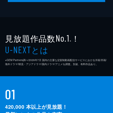
見放題作品数
！
No.1
※
とは
U-NEXT
※GEM Partners調べ/2026年7⽉ 国内の主要な定額制動画配信サービスにおける洋画/邦画/
海外ドラマ/韓流・アジアドラマ/国内ドラマ/アニメを調査。別途、有料作品あり。
01
420,000
本以上が見放題！