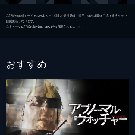
アンヘル
ヘスス・メサ
◎記載の無料トライアルは本ページ経由の新規登録に適用。無料期間終了後は通常料金で
自動更新となります。
ファビアン
エデン・ビリャビセンシオ
◎本ページに記載の情報は、2026年8月現在のものです。
監督
アマト・エスカランテ
音楽
グロー・モー
ラッセ・マルハウ
おすすめ
製作
ハイメ・ロマンディア
フェルナンダ・デ・ラ・ペサ