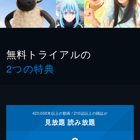
無料トライアルの
2つの特典
420,000
本以上の動画 /
210
誌以上の雑誌が
見放題
読み放題