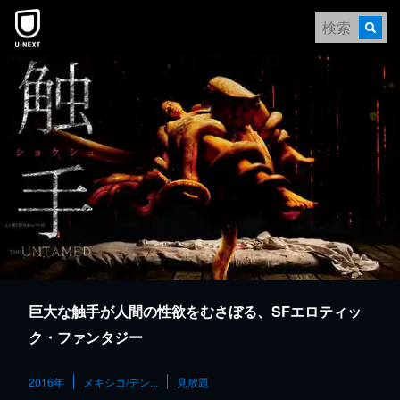
本文へスキップ
巨大な触手が人間の性欲をむさぼる、SFエロティッ
ク・ファンタジー
2016年
メキシコ/デン...
見放題