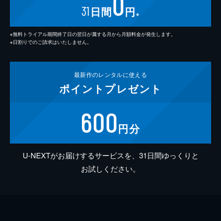
0
31
日間
円
※
※無料トライアル期間終了日の翌日が属する月から月額料金が発生します。
※日割りでのご請求はいたしません。
最新作の
レンタルに使える
ポイント
プレゼント
600
円分
U-NEXTがお届けするサービスを、31日間ゆっくりと
お試しください。