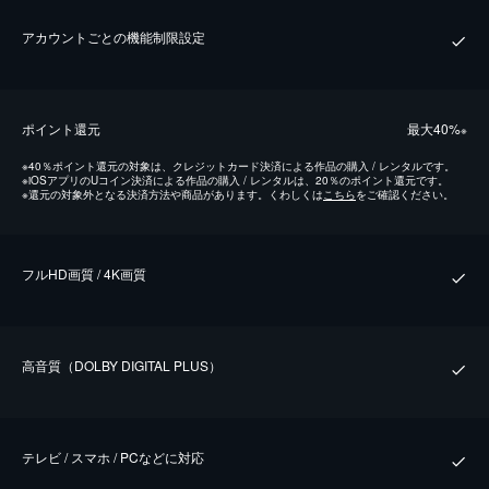
アカウントごとの機能制限設定
ポイント還元
最⼤40%
※
※
40％ポイント還元の対象は、クレジットカード決済による作品の購入 / レンタルです。
※
iOSアプリのUコイン決済による作品の購入 / レンタルは、20％のポイント還元です。
※
還元の対象外となる決済方法や商品があります。くわしくは
こちら
をご確認ください。
フルHD画質 / 4K画質
⾼⾳質（DOLBY DIGITAL PLUS）
テレビ / スマホ / PCなどに対応