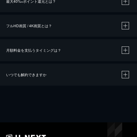
最大40%
ポイント還元とは？
※
※
作品によって必要なポイントが異なります。
フルHD画質 / 4K画質とは？
月額料金を支払うタイミングは？
※
40％ポイント還元の対象は、クレジットカード決済による作品の購入 / レンタルです。
※
iOSアプリのUコイン決済による作品の購入 / レンタルは、20％のポイント還元です。
※
還元の対象外となる決済方法や商品があります。くわしくは
こちら
をご確認ください。
いつでも解約できますか
こちら