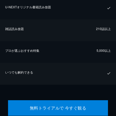
U-NEXTオリジナル書籍読み放題
雑誌読み放題
210誌以上
プロが選ぶおすすめ特集
5,000以上
いつでも解約できる
無料トライアルで 今すぐ観る