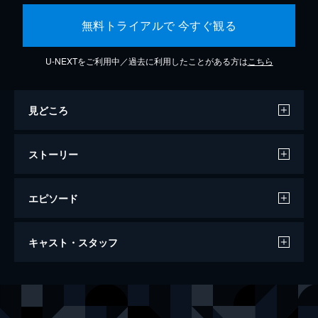
無料トライアルで 今すぐ観る
U-NEXTをご利用中／過去に利用したことがある方は
こちら
見どころ
ストーリー
エピソード
触手
キャスト・スタッフ
98分
出演
アレハンドラ
ルト・ラモス
ヴェロニカ
シモーネ・ブッチョ