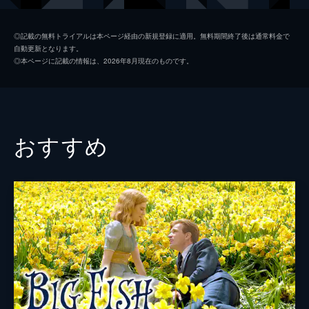
パールマン教授
マイケル・スタールバーグ
◎記載の無料トライアルは本ページ経由の新規登録に適用。無料期間終了後は通常料金で
自動更新となります。
アネラ
アミラ・カサール
◎本ページに記載の情報は、2026年8月現在のものです。
マルシア
エステール・ガレル
キアラ
ヴィクトワール・デュボワ
監督
ルカ・グァダニーノ
おすすめ
脚本
ジェームズ・アイヴォリー
原作
アンドレ・アシマン
製作
ピーター・スピアーズ
ルカ・グァダニーノ
エミリー・ジョルジュ
ホドリゴ・テイシェイラ