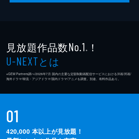
見放題作品数
！
No.1
※
とは
U-NEXT
※GEM Partners調べ/2026年7⽉ 国内の主要な定額制動画配信サービスにおける洋画/邦画/
海外ドラマ/韓流・アジアドラマ/国内ドラマ/アニメを調査。別途、有料作品あり。
01
420,000
本以上が見放題！