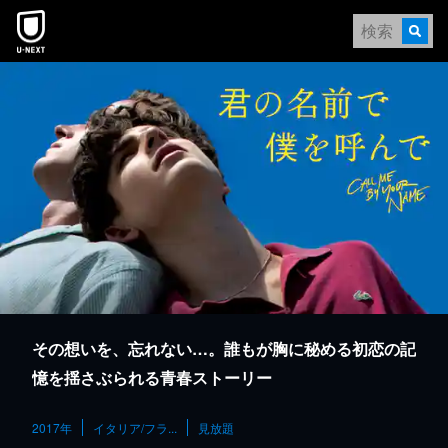
本文へスキップ
その想いを、忘れない…。誰もが胸に秘める初恋の記
憶を揺さぶられる青春ストーリー
2017年
イタリア/フラ...
見放題