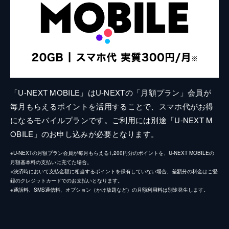
「U-NEXT MOBILE」はU-NEXTの「月額プラン」会員が
毎月もらえるポイントを活用することで、スマホ代がお得
になるモバイルプランです。ご利用には別途「U-NEXT M
OBILE」のお申し込みが必要となります。
※U-NEXTの月額プラン会員が毎月もらえる1,200円分のポイントを、U-NEXT MOBILEの
月額基本料の支払いに充てた場合。
※決済時において支払金額に相当するポイントを保有していない場合、差額分の料金はご登
録のクレジットカードでのお支払いとなります。
※通話料、SMS通信料、オプション（かけ放題など）の月額利用料は別途発生します。