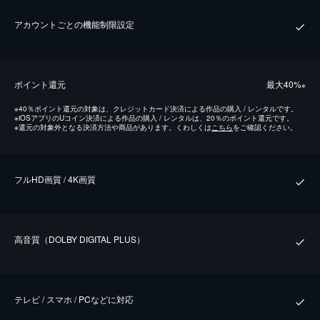
アカウントごとの機能制限設定
ポイント還元
最⼤40%
※
※
40％ポイント還元の対象は、クレジットカード決済による作品の購入 / レンタルです。
※
iOSアプリのUコイン決済による作品の購入 / レンタルは、20％のポイント還元です。
※
還元の対象外となる決済方法や商品があります。くわしくは
こちら
をご確認ください。
フルHD画質 / 4K画質
⾼⾳質（DOLBY DIGITAL PLUS）
テレビ / スマホ / PCなどに対応