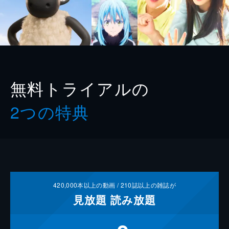
無料トライアルの
2つの特典
420,000
本以上の動画 /
210
誌以上の雑誌が
見放題
読み放題