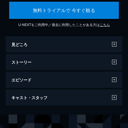
無料トライアルで 今すぐ観る
U-NEXTをご利用中／過去に利用したことがある方は
こちら
見どころ
ストーリー
エピソード
君の名前で僕を呼んで
キャスト・スタッフ
132分
出演
オリヴァー
アーミー・ハマー
エリオ
ティモシー・シャラメ