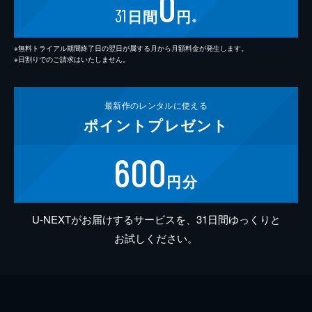
0
31
日間
円
※
※無料トライアル期間終了日の翌日が属する月から月額料金が発生します。
※日割りでのご請求はいたしません。
最新作の
レンタルに使える
ポイント
プレゼント
600
円分
U-NEXTがお届けするサービスを、31日間ゆっくりと
お試しください。