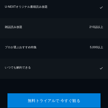
U-NEXTオリジナル書籍読み放題
雑誌読み放題
210誌以上
プロが選ぶおすすめ特集
5,000以上
いつでも解約できる
無料トライアルで 今すぐ観る