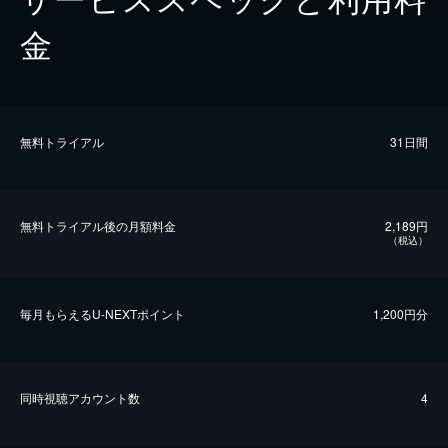
金
無料トライアル
31日間
無料トライアル後の⽉額料金
2,189円
（税込）
毎⽉もらえるU-NEXTポイント
1,200円分
同時視聴アカウント数
4