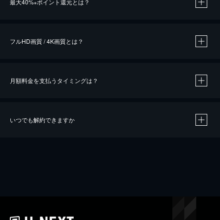
最大40%
ポイント還元とは？
※
※
作品によって必要なポイントが異なります。
フルHD画質 / 4K画質とは？
月額料金を支払うタイミングは？
※
40％ポイント還元の対象は、クレジットカード決済による作品の購入 / レンタルです。
※
iOSアプリのUコイン決済による作品の購入 / レンタルは、20％のポイント還元です。
※
還元の対象外となる決済方法や商品があります。くわしくは
こちら
をご確認ください。
いつでも解約できますか
こちら