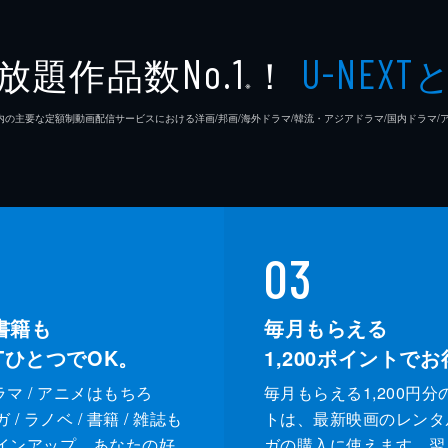
放題作品数
！
No.1
U-NEXT
※
26年7⽉ 国内の主要な定額制動画配信サービスにおける洋画/邦画/海外ドラマ/韓流・アジアドラマ/国内ドラ
03
書籍も
毎月もらえる
XTひとつでOK。
1,200
ポイントでお
ドラマ / アニメはもちろ
毎月もらえる1,200円分
/ ラノベ / 書籍 / 雑誌も
トは、最新映画のレンタ
インアップ。あなたの好
ガの購入に使えます。翌