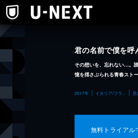
本文へスキップ
君の名前で僕を呼
その想いを、忘れない…。
憶を揺さぶられる青春スト
2017年
イタリア/フラ...
見
無料トライアル