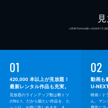
見
※GEM Partners調べ/20
01
02
420,000
本以上が見放題！
動画も
最新レンタル作品も充実。
U-NE
見放題のラインアップ数は断トツ
映画 / 
のNo.1。だから観たい作品を、た
ん、マンガ 
っぷり、お得に楽しめます。ま
豊富にラ