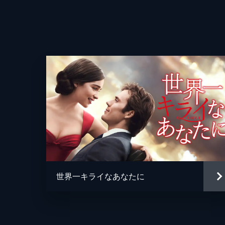
監督
脚本
原作
製作
世界一キライなあなたに