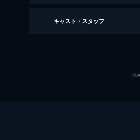
キャスト・スタッフ
君の名前で僕を呼んで
132分
出演
◎記