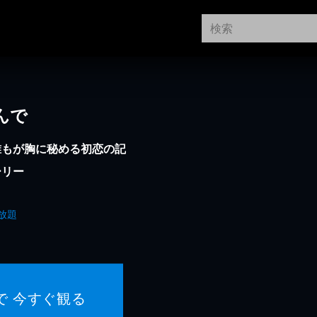
んで
誰もが胸に秘める初恋の記
ーリー
放題
で 今すぐ観る