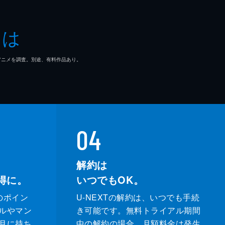
とは
マ/アニメを調査。別途、有料作品あり。
04
解約は
得に。
いつでもOK。
のポイン
U-NEXTの解約は、いつでも手続
ルやマン
き可能です。無料トライアル期間
月に持ち
中の解約の場合、月額料金は発生