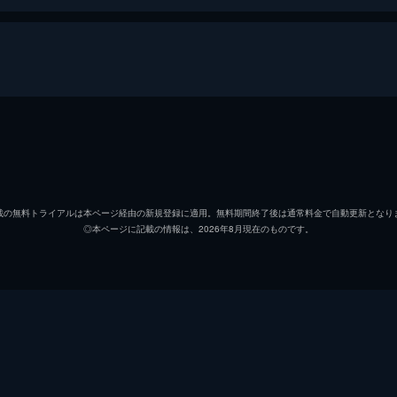
オリヴァー
アーミ
エリオ
ティモ
載の無料トライアルは本ページ経由の新規登録に適用。無料期間終了後は通常料金で自動更新となり
◎本ページに記載の情報は、2026年8月現在のものです。
パールマン教授
マイケ
アネラ
アミラ
マルシア
エステ
キアラ
ヴィク