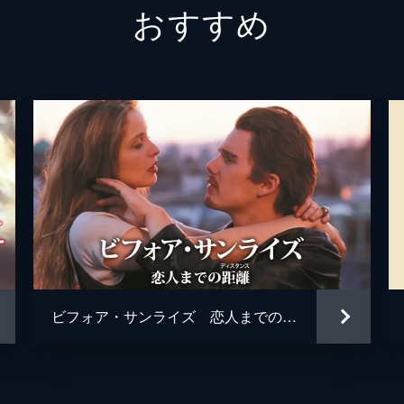
おすすめ
ルカ・
ジェー
アンド
ピータ
ルカ・
エミリ
ホドリ
ビフォア・サンライズ 恋人までの距離（ディスタンス）
マルコ
ジェー