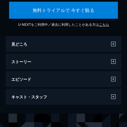
無料トライアルで 今すぐ観る
U-NEXTをご利用中／過去に利用したことがある方は
こちら
見どころ
ストーリー
エピソード
君の名前で僕を呼んで
キャスト・スタッフ
132分
出演
オリヴァー
アーミー・ハマー
エリオ
ティモシー・シャラメ