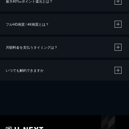
最大40%
ポイント還元とは？
※
※
作品によって必要なポイントが異なります。
フルHD画質 / 4K画質とは？
月額料金を支払うタイミングは？
※
40％ポイント還元の対象は、クレジットカード決済による作品の購入 / レンタルです。
※
iOSアプリのUコイン決済による作品の購入 / レンタルは、20％のポイント還元です。
※
還元の対象外となる決済方法や商品があります。くわしくは
こちら
をご確認ください。
いつでも解約できますか
こちら