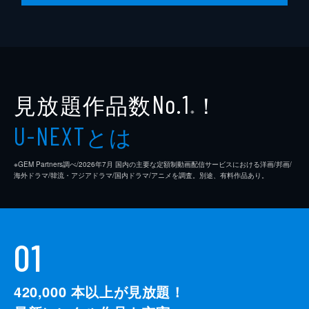
見放題作品数
！
No.1
※
とは
U-NEXT
※GEM Partners調べ/2026年7⽉ 国内の主要な定額制動画配信サービスにおける洋画/邦画/
海外ドラマ/韓流・アジアドラマ/国内ドラマ/アニメを調査。別途、有料作品あり。
01
420,000
本以上が見放題！