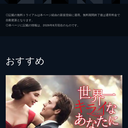
パールマン教授
マイケル・スタールバーグ
◎記載の無料トライアルは本ページ経由の新規登録に適用。無料期間終了後は通常料金で
自動更新となります。
アネラ
アミラ・カサール
◎本ページに記載の情報は、2026年8月現在のものです。
マルシア
エステール・ガレル
キアラ
ヴィクトワール・デュボワ
監督
ルカ・グァダニーノ
おすすめ
脚本
ジェームズ・アイヴォリー
原作
アンドレ・アシマン
製作
ピーター・スピアーズ
ルカ・グァダニーノ
エミリー・ジョルジュ
ホドリゴ・テイシェイラ