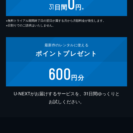
0
31
日間
円
※
※無料トライアル期間終了日の翌日が属する月から月額料金が発生します。
※日割りでのご請求はいたしません。
最新作の
レンタルに使える
ポイント
プレゼント
600
円分
U-NEXTがお届けするサービスを、31日間ゆっくりと
お試しください。