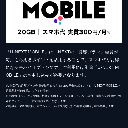
「U-NEXT MOBILE」はU-NEXTの「月額プラン」会員が
毎月もらえるポイントを活用することで、スマホ代がお得
になるモバイルプランです。ご利用には別途「U-NEXT M
OBILE」のお申し込みが必要となります。
※U-NEXTの月額プラン会員が毎月もらえる1,200円分のポイントを、U-NEXT MOBILEの
月額基本料の支払いに充てた場合。
※決済時において支払金額に相当するポイントを保有していない場合、差額分の料金はご登
録のクレジットカードでのお支払いとなります。
※通話料、SMS通信料、オプション（かけ放題など）の月額利用料は別途発生します。