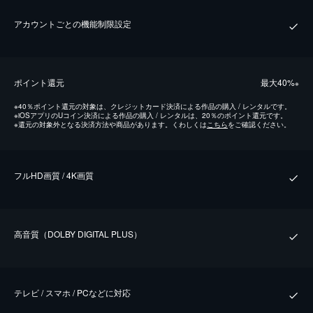
アカウントごとの機能制限設定
ポイント還元
最⼤40%
※
※
40％ポイント還元の対象は、クレジットカード決済による作品の購入 / レンタルです。
※
iOSアプリのUコイン決済による作品の購入 / レンタルは、20％のポイント還元です。
※
還元の対象外となる決済方法や商品があります。くわしくは
こちら
をご確認ください。
フルHD画質 / 4K画質
⾼⾳質（DOLBY DIGITAL PLUS）
テレビ / スマホ / PCなどに対応