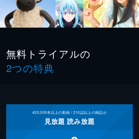
無料トライアルの
2つの特典
420,000
本以上の動画 /
210
誌以上の雑誌が
見放題
読み放題