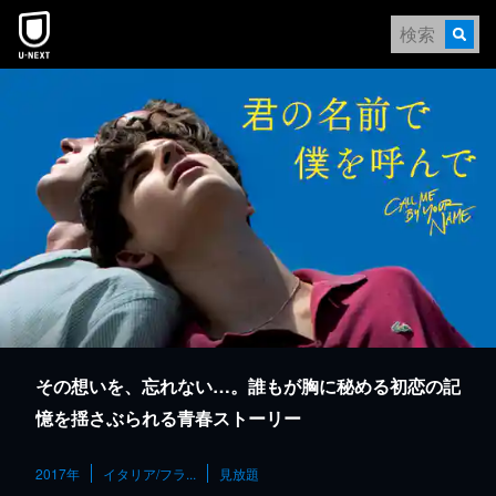
本文へスキップ
その想いを、忘れない…。誰もが胸に秘める初恋の記
憶を揺さぶられる青春ストーリー
2017年
イタリア/フラ...
見放題