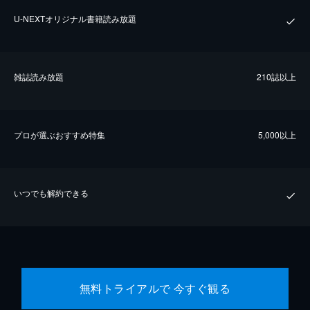
U-NEXTオリジナル書籍読み放題
雑誌読み放題
210誌以上
プロが選ぶおすすめ特集
5,000以上
いつでも解約できる
無料トライアルで 今すぐ観る