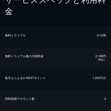
金
無料トライアル
31日間
無料トライアル後の⽉額料金
2,189円
（税込）
毎⽉もらえるU-NEXTポイント
1,200円分
同時視聴アカウント数
4