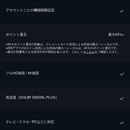
アカウントごとの機能制限設定
ポイント還元
最⼤40%
※
※
40％ポイント還元の対象は、クレジットカード決済による作品の購入 / レンタルです。
※
iOSアプリのUコイン決済による作品の購入 / レンタルは、20％のポイント還元です。
※
還元の対象外となる決済方法や商品があります。くわしくは
こちら
をご確認ください。
フルHD画質 / 4K画質
⾼⾳質（DOLBY DIGITAL PLUS）
テレビ / スマホ / PCなどに対応