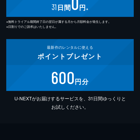
0
31
日間
円
※
※無料トライアル期間終了日の翌日が属する月から月額料金が発生します。
※日割りでのご請求はいたしません。
最新作の
レンタルに使える
ポイント
プレゼント
600
円分
U-NEXTがお届けするサービスを、31日間ゆっくりと
お試しください。