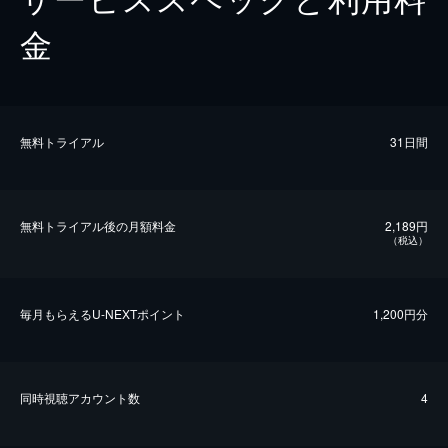
金
無料トライアル
31日間
無料トライアル後の⽉額料金
2,189円
（税込）
毎⽉もらえるU-NEXTポイント
1,200円分
同時視聴アカウント数
4