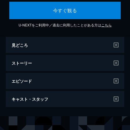
今すぐ観る
U-NEXTをご利用中／過去に利用したことがある方は
こちら
見どころ
ストーリー
エピソード
幸福 ～しあわせ～
キャスト・スタッフ
80分
出演
ジャン＝クロード・ドルオ
クレール・ドルオ