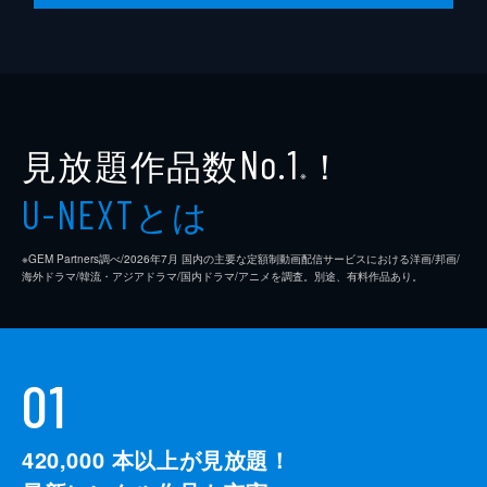
見放題作品数
！
No.1
※
とは
U-NEXT
※GEM Partners調べ/2026年7⽉ 国内の主要な定額制動画配信サービスにおける洋画/邦画/
海外ドラマ/韓流・アジアドラマ/国内ドラマ/アニメを調査。別途、有料作品あり。
01
420,000
本以上が見放題！