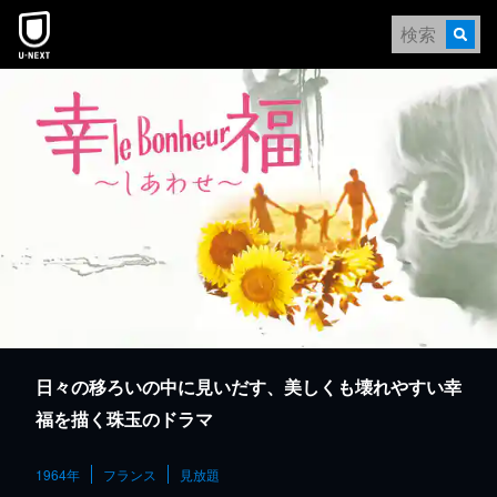
本文へスキップ
日々の移ろいの中に見いだす、美しくも壊れやすい幸
福を描く珠玉のドラマ
1964年
フランス
見放題