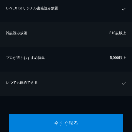
U-NEXTオリジナル書籍読み放題
雑誌読み放題
210誌以上
プロが選ぶおすすめ特集
5,000以上
いつでも解約できる
今すぐ観る