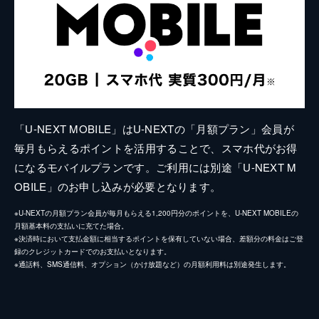
「U-NEXT MOBILE」はU-NEXTの「月額プラン」会員が
毎月もらえるポイントを活用することで、スマホ代がお得
になるモバイルプランです。ご利用には別途「U-NEXT M
OBILE」のお申し込みが必要となります。
※U-NEXTの月額プラン会員が毎月もらえる1,200円分のポイントを、U-NEXT MOBILEの
月額基本料の支払いに充てた場合。
※決済時において支払金額に相当するポイントを保有していない場合、差額分の料金はご登
録のクレジットカードでのお支払いとなります。
※通話料、SMS通信料、オプション（かけ放題など）の月額利用料は別途発生します。