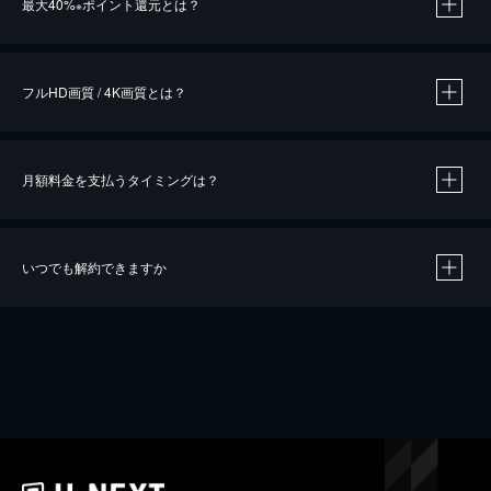
最大40%
ポイント還元とは？
※
※
作品によって必要なポイントが異なります。
フルHD画質 / 4K画質とは？
月額料金を支払うタイミングは？
※
40％ポイント還元の対象は、クレジットカード決済による作品の購入 / レンタルです。
※
iOSアプリのUコイン決済による作品の購入 / レンタルは、20％のポイント還元です。
※
還元の対象外となる決済方法や商品があります。くわしくは
こちら
をご確認ください。
いつでも解約できますか
こちら