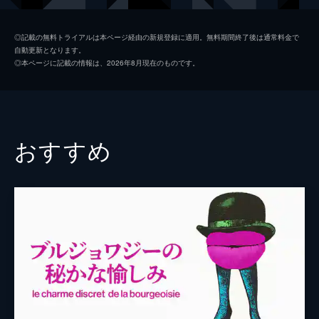
マリー＝フランス・ボワイエ
◎記載の無料トライアルは本ページ経由の新規登録に適用。無料期間終了後は通常料金で
自動更新となります。
監督
アニエス・ヴァルダ
◎本ページに記載の情報は、2026年8月現在のものです。
脚本
アニエス・ヴァルダ
音楽
ジャン＝ミシェル・デュファイ
製作
マグ・ボダール
おすすめ