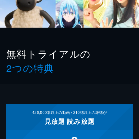
無料トライアルの
2つの特典
420,000
本以上の動画 /
210
誌以上の雑誌が
見放題
読み放題