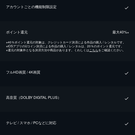
アカウントごとの機能制限設定
ポイント還元
最⼤40%
※
※
40％ポイント還元の対象は、クレジットカード決済による作品の購入 / レンタルです。
※
iOSアプリのUコイン決済による作品の購入 / レンタルは、20％のポイント還元です。
※
還元の対象外となる決済方法や商品があります。くわしくは
こちら
をご確認ください。
フルHD画質 / 4K画質
⾼⾳質（DOLBY DIGITAL PLUS）
テレビ / スマホ / PCなどに対応