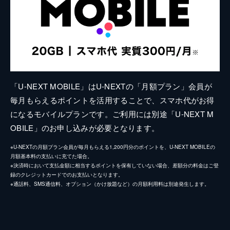
「U-NEXT MOBILE」はU-NEXTの「月額プラン」会員が
毎月もらえるポイントを活用することで、スマホ代がお得
になるモバイルプランです。ご利用には別途「U-NEXT M
OBILE」のお申し込みが必要となります。
※U-NEXTの月額プラン会員が毎月もらえる1,200円分のポイントを、U-NEXT MOBILEの
月額基本料の支払いに充てた場合。
※決済時において支払金額に相当するポイントを保有していない場合、差額分の料金はご登
録のクレジットカードでのお支払いとなります。
※通話料、SMS通信料、オプション（かけ放題など）の月額利用料は別途発生します。