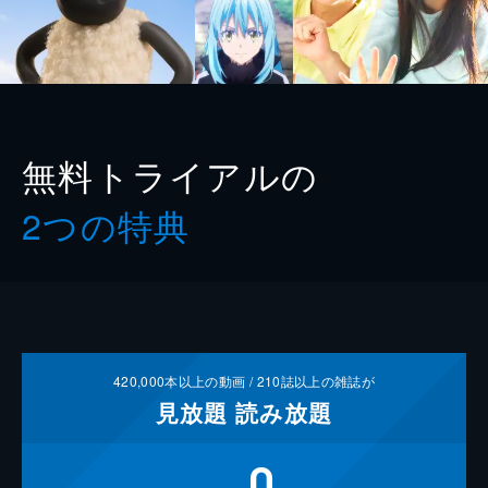
無料トライアルの
2つの特典
420,000
本以上の動画 /
210
誌以上の雑誌が
見放題
読み放題
0