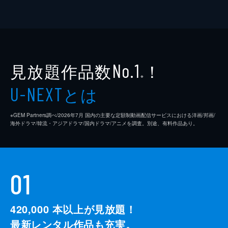
見放題作品数
！
No.1
※
とは
U-NEXT
※GEM Partners調べ/2026年7⽉ 国内の主要な定額制動画配信サービスにおける洋画/邦画/
海外ドラマ/韓流・アジアドラマ/国内ドラマ/アニメを調査。別途、有料作品あり。
01
420,000
本以上が見放題！
最新レンタル作品も充実。