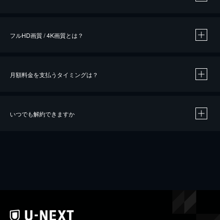
※
作品によって必要なポイントが異なります。
フルHD画質 / 4K画質とは？
月額料金を支払うタイミングは？
※
40％ポイント還元の対象は、クレジットカード決済による作品の購入 / レンタルです。
※
iOSアプリのUコイン決済による作品の購入 / レンタルは、20％のポイント還元です。
※
還元の対象外となる決済方法や商品があります。くわしくは
こちら
をご確認ください。
いつでも解約できますか
こちら