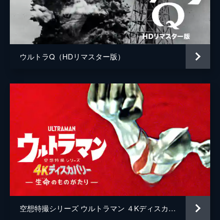
アカギ審議官
高樹澪
女性レポーター
杉本彩
春野勇次郎
赤井英和
ウルトラQ（HDリマスター版）
ナレーション
石坂浩二
監督
北浦嗣巳
脚本
長谷川圭一
川上英幸
音楽
矢野立美
空想特撮シリーズ ウルトラマン ４Kディスカバリー「生命（いのち）のものがたり」