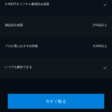
U-NEXTオリジナル書籍読み放題
雑誌読み放題
210誌以上
プロが選ぶおすすめ特集
5,000以上
いつでも解約できる
今すぐ観る