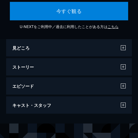
今すぐ観る
U-NEXTをご利用中／過去に利用したことがある方は
こちら
見どころ
ストーリー
エピソード
劇場版 ウルトラマンコスモス2 THE
キャスト・スタッフ
BLUE PLANET
77分
出演
春野ムサシ
杉浦太陽
シャウ
斉藤麻衣