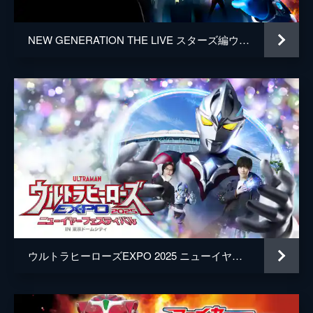
NEW GENERATION THE LIVE スターズ編ウルトラマンゼロ～はじまりの物語～in博品館
ウルトラヒーローズEXPO 2025 ニューイヤーフェスティバル NEW GENERATION THE LIVEアーク編 ～果てなき想像力の先へ～