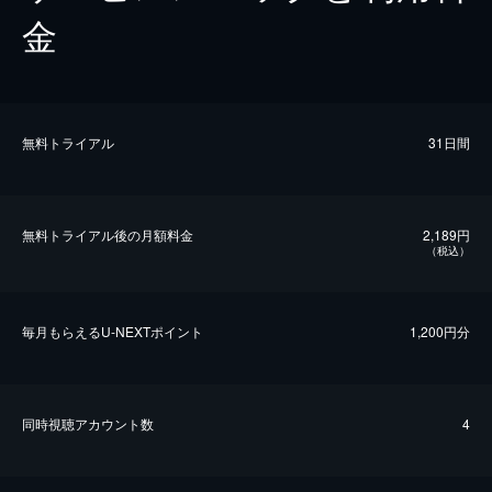
金
無料トライアル
31日間
無料トライアル後の⽉額料金
2,189円
（税込）
毎⽉もらえるU-NEXTポイント
1,200円分
同時視聴アカウント数
4