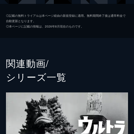
川瀬マリ
西村美保
◎記載の無料トライアルは本ページ経由の新規登録に適用。無料期間終了後は通常料金で
自動更新となります。
ジーン
松尾政寿
◎本ページに記載の情報は、2026年8月現在のものです。
ツトム
林泰文
キド隊長
風見しんご
ヒュウガ隊員
斉藤りさ
関連動画/
カノウ隊員
加瀬尊朗
シリーズ⼀覧
マカベ隊員
中村浩二
ヒウラ隊長
嶋大輔
シノブ副隊長
坂上香織
キノザキ副代表
木之元亮
イヌガイ司令官
嶋田久作