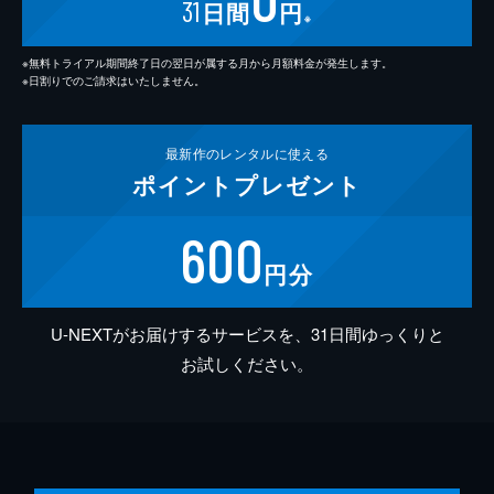
31
日間
円
※
※無料トライアル期間終了日の翌日が属する月から月額料金が発生します。
※日割りでのご請求はいたしません。
最新作の
レンタルに使える
ポイント
プレゼント
600
円分
U-NEXTがお届けするサービスを、31日間ゆっくりと
お試しください。