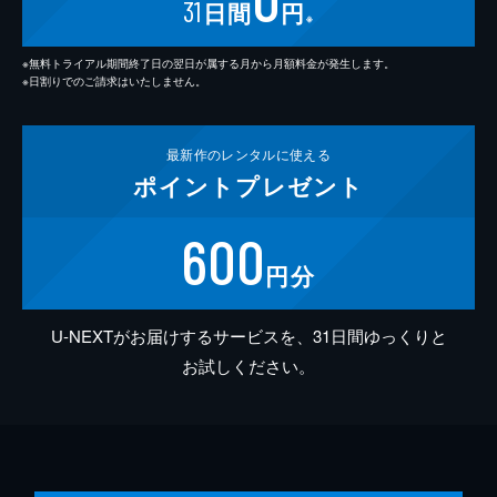
31
日間
円
※
※無料トライアル期間終了日の翌日が属する月から月額料金が発生します。
※日割りでのご請求はいたしません。
最新作の
レンタルに使える
ポイント
プレゼント
600
円分
U-NEXTがお届けするサービスを、31日間ゆっくりと
お試しください。