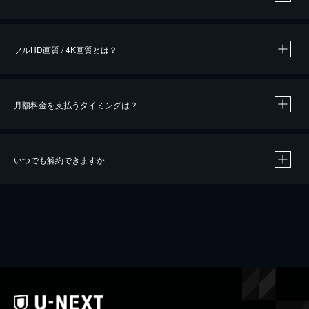
※
作品によって必要なポイントが異なります。
フルHD画質 / 4K画質とは？
月額料金を支払うタイミングは？
※
40％ポイント還元の対象は、クレジットカード決済による作品の購入 / レンタルです。
※
iOSアプリのUコイン決済による作品の購入 / レンタルは、20％のポイント還元です。
※
還元の対象外となる決済方法や商品があります。くわしくは
こちら
をご確認ください。
いつでも解約できますか
こちら