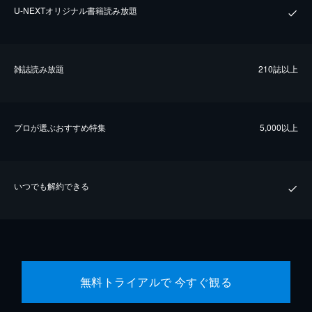
U-NEXTオリジナル書籍読み放題
雑誌読み放題
210誌以上
プロが選ぶおすすめ特集
5,000以上
いつでも解約できる
無料トライアルで 今すぐ観る