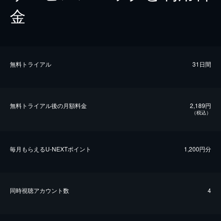
金
無料トライアル
31日間
無料トライアル後の⽉額料金
2,189円
（税込）
毎⽉もらえるU-NEXTポイント
1,200円分
同時視聴アカウント数
4