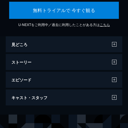
無料トライアルで 今すぐ観る
U-NEXTをご利用中／過去に利用したことがある方は
こちら
見どころ
ストーリー
エピソード
劇場版 ウルトラマンコスモス2 THE
キャスト・スタッフ
BLUE PLANET
77分
出演
春野ムサシ
杉浦太陽
シャウ
斉藤麻衣