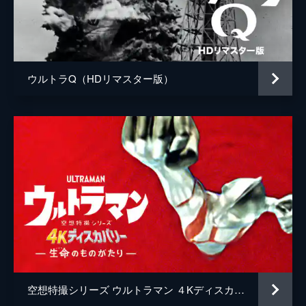
アカギ審議官
高樹澪
女性レポーター
杉本彩
春野勇次郎
赤井英和
ウルトラQ（HDリマスター版）
ナレーション
石坂浩二
監督
北浦嗣巳
脚本
長谷川圭一
川上英幸
音楽
矢野立美
空想特撮シリーズ ウルトラマン ４Kディスカバリー「生命（いのち）のものがたり」