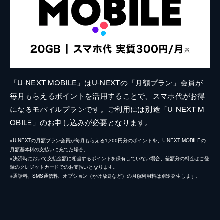
「U-NEXT MOBILE」はU-NEXTの「月額プラン」会員が
毎月もらえるポイントを活用することで、スマホ代がお得
になるモバイルプランです。ご利用には別途「U-NEXT M
OBILE」のお申し込みが必要となります。
※U-NEXTの月額プラン会員が毎月もらえる1,200円分のポイントを、U-NEXT MOBILEの
月額基本料の支払いに充てた場合。
※決済時において支払金額に相当するポイントを保有していない場合、差額分の料金はご登
録のクレジットカードでのお支払いとなります。
※通話料、SMS通信料、オプション（かけ放題など）の月額利用料は別途発生します。