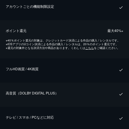
アカウントごとの機能制限設定
ポイント還元
最⼤40%
※
※
40％ポイント還元の対象は、クレジットカード決済による作品の購入 / レンタルです。
※
iOSアプリのUコイン決済による作品の購入 / レンタルは、20％のポイント還元です。
※
還元の対象外となる決済方法や商品があります。くわしくは
こちら
をご確認ください。
フルHD画質 / 4K画質
⾼⾳質（DOLBY DIGITAL PLUS）
テレビ / スマホ / PCなどに対応