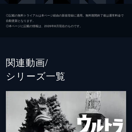
川瀬マリ
西村美保
◎記載の無料トライアルは本ページ経由の新規登録に適用。無料期間終了後は通常料金で
自動更新となります。
ジーン
松尾政寿
◎本ページに記載の情報は、2026年8月現在のものです。
ツトム
林泰文
キド隊長
風見しんご
ヒュウガ隊員
斉藤りさ
関連動画/
カノウ隊員
加瀬尊朗
シリーズ⼀覧
マカベ隊員
中村浩二
ヒウラ隊長
嶋大輔
シノブ副隊長
坂上香織
キノザキ副代表
木之元亮
イヌガイ司令官
嶋田久作