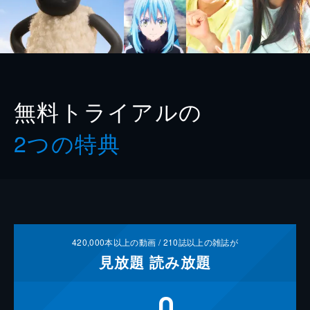
無料トライアルの
2つの特典
420,000
本以上の動画 /
210
誌以上の雑誌が
見放題
読み放題
0