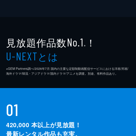
見放題作品数
！
No.1
※
とは
U-NEXT
※GEM Partners調べ/2026年7⽉ 国内の主要な定額制動画配信サービスにおける洋画/邦画/
海外ドラマ/韓流・アジアドラマ/国内ドラマ/アニメを調査。別途、有料作品あり。
01
420,000
本以上が見放題！
最新レンタル作品も充実。