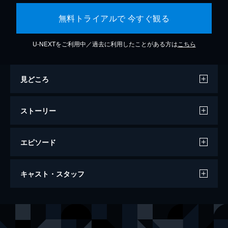
無料トライアルで 今すぐ観る
U-NEXTをご利用中／過去に利用したことがある方は
こちら
見どころ
ストーリー
エピソード
家族の肖像
キャスト・スタッフ
122分
出演
教授
バート・ランカスター
コンラッド・ヒューベル
ヘルムート・バーガー