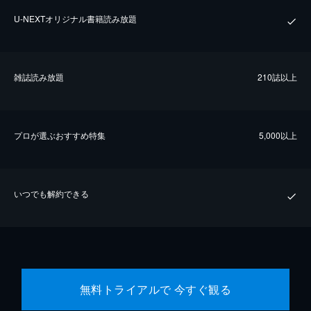
U-NEXTオリジナル書籍読み放題
雑誌読み放題
210誌以上
プロが選ぶおすすめ特集
5,000以上
いつでも解約できる
無料トライアルで 今すぐ観る