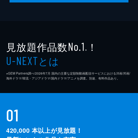
見放題作品数
！
No.1
※
とは
U-NEXT
※GEM Partners調べ/2026年7⽉ 国内の主要な定額制動画配信サービスにおける洋画/邦画/
海外ドラマ/韓流・アジアドラマ/国内ドラマ/アニメを調査。別途、有料作品あり。
01
420,000
本以上が見放題！