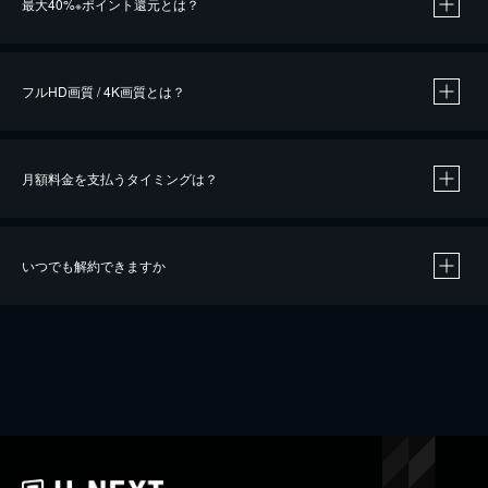
最大40%
ポイント還元とは？
※
※
作品によって必要なポイントが異なります。
フルHD画質 / 4K画質とは？
月額料金を支払うタイミングは？
※
40％ポイント還元の対象は、クレジットカード決済による作品の購入 / レンタルです。
※
iOSアプリのUコイン決済による作品の購入 / レンタルは、20％のポイント還元です。
※
還元の対象外となる決済方法や商品があります。くわしくは
こちら
をご確認ください。
いつでも解約できますか
こちら