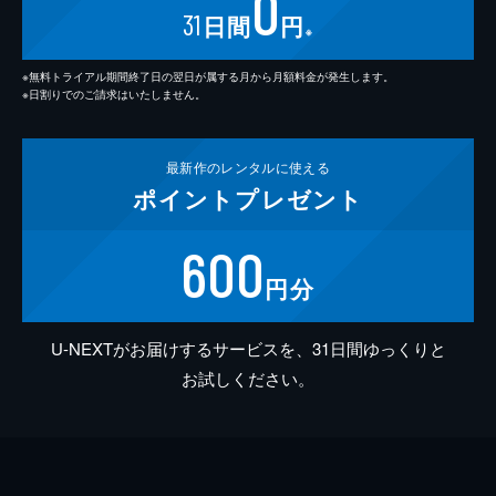
0
31
日間
円
※
※無料トライアル期間終了日の翌日が属する月から月額料金が発生します。
※日割りでのご請求はいたしません。
最新作の
レンタルに使える
ポイント
プレゼント
600
円分
U-NEXTがお届けするサービスを、31日間ゆっくりと
お試しください。