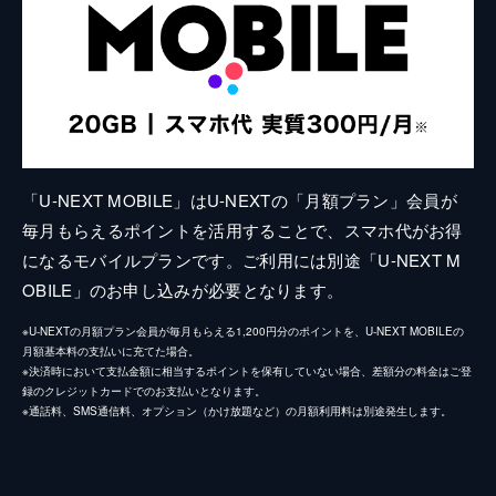
「U-NEXT MOBILE」はU-NEXTの「月額プラン」会員が
毎月もらえるポイントを活用することで、スマホ代がお得
になるモバイルプランです。ご利用には別途「U-NEXT M
OBILE」のお申し込みが必要となります。
※U-NEXTの月額プラン会員が毎月もらえる1,200円分のポイントを、U-NEXT MOBILEの
月額基本料の支払いに充てた場合。
※決済時において支払金額に相当するポイントを保有していない場合、差額分の料金はご登
録のクレジットカードでのお支払いとなります。
※通話料、SMS通信料、オプション（かけ放題など）の月額利用料は別途発生します。