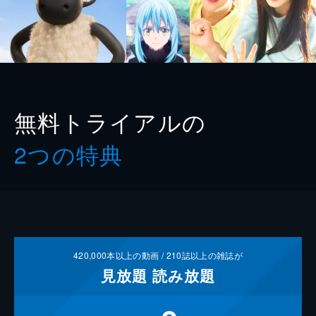
無料トライアルの
2つの特典
420,000
本以上の動画 /
210
誌以上の雑誌が
見放題
読み放題