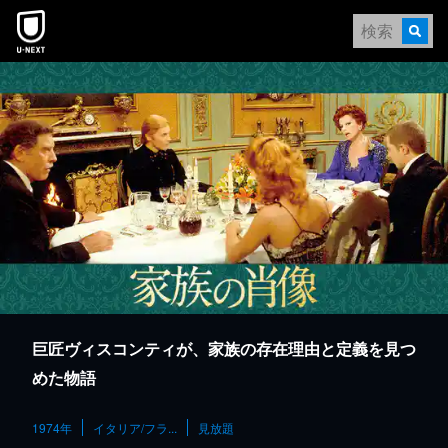
本文へスキップ
巨匠ヴィスコンティが、家族の存在理由と定義を見つ
めた物語
1974年
イタリア/フラ...
見放題