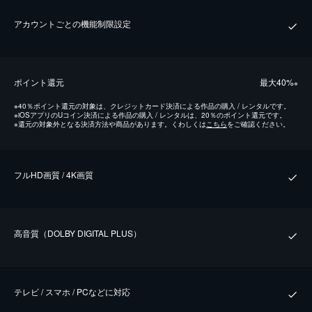
アカウントごとの機能制限設定
ポイント還元
最⼤40%
※
※
40％ポイント還元の対象は、クレジットカード決済による作品の購入 / レンタルです。
※
iOSアプリのUコイン決済による作品の購入 / レンタルは、20％のポイント還元です。
※
還元の対象外となる決済方法や商品があります。くわしくは
こちら
をご確認ください。
フルHD画質 / 4K画質
⾼⾳質（DOLBY DIGITAL PLUS）
テレビ / スマホ / PCなどに対応