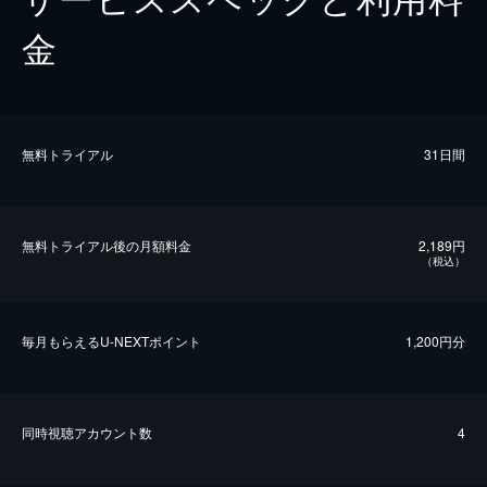
金
無料トライアル
31日間
無料トライアル後の⽉額料金
2,189円
（税込）
毎⽉もらえるU-NEXTポイント
1,200円分
同時視聴アカウント数
4