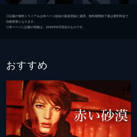
教授の母（回想）
ドミニク・サンダ
◎記載の無料トライアルは本ページ経由の新規登録に適用。無料期間終了後は通常料金で
自動更新となります。
教授の妻（回想）
クラウディア・カルディナーレ
◎本ページに記載の情報は、2026年8月現在のものです。
ビアンカ・ブルモンティ伯爵夫人
シルヴァーナ・マンガーノ
リエッタ・ブルモンティ
クラウディア・マルサーニ
ステファーノ
ステファノ・パトリッツィ
おすすめ
ミケーリ（弁護士）
ロモロ・ヴァリ
監督
ルキノ・ヴィスコンティ
脚本
スーゾ・チェッキ・ダミーコ
エンリコ・メディオーリ
音楽
フランコ・マンニーノ
製作
ジョヴァンニ・ベルトルッチ