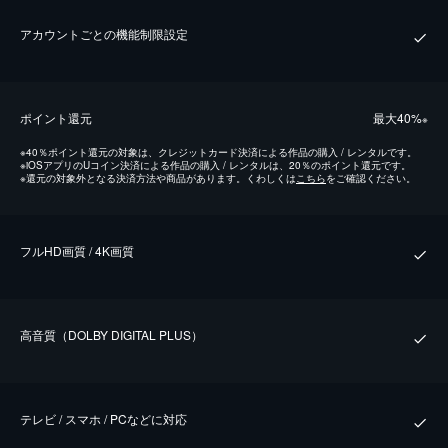
アカウントごとの機能制限設定
ポイント還元
最⼤40%
※
※
40％ポイント還元の対象は、クレジットカード決済による作品の購入 / レンタルです。
※
iOSアプリのUコイン決済による作品の購入 / レンタルは、20％のポイント還元です。
※
還元の対象外となる決済方法や商品があります。くわしくは
こちら
をご確認ください。
フルHD画質 / 4K画質
⾼⾳質（DOLBY DIGITAL PLUS）
テレビ / スマホ / PCなどに対応