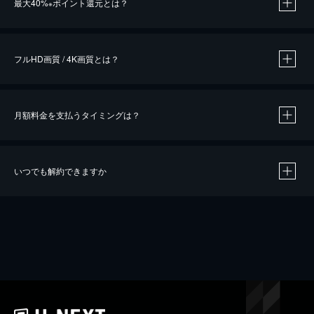
最大40%
ポイント還元とは？
※
※
作品によって必要なポイントが異なります。
フルHD画質 / 4K画質とは？
月額料金を支払うタイミングは？
※
40％ポイント還元の対象は、クレジットカード決済による作品の購入 / レンタルです。
※
iOSアプリのUコイン決済による作品の購入 / レンタルは、20％のポイント還元です。
※
還元の対象外となる決済方法や商品があります。くわしくは
こちら
をご確認ください。
いつでも解約できますか
こちら