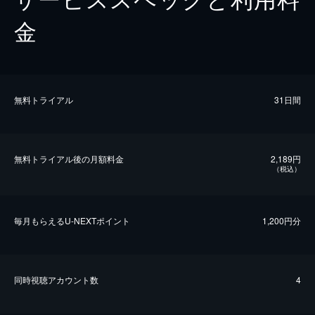
金
無料トライアル
31日間
無料トライアル後の⽉額料金
2,189円
（税込）
毎⽉もらえるU-NEXTポイント
1,200円分
同時視聴アカウント数
4