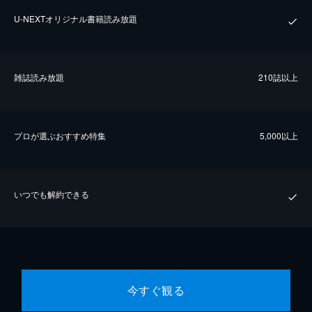
U-NEXTオリジナル書籍読み放題
雑誌読み放題
210誌以上
プロが選ぶおすすめ特集
5,000以上
いつでも解約できる
今すぐ観る