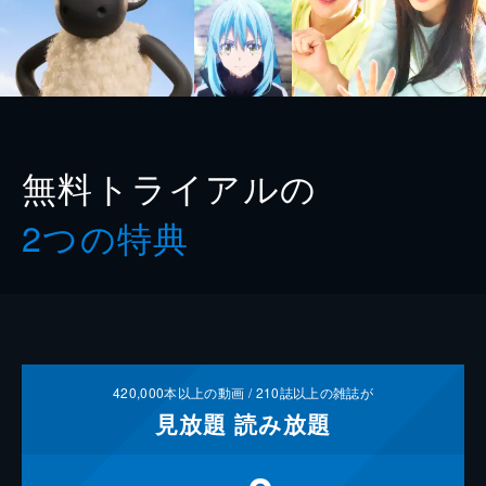
無料トライアルの
2つの特典
420,000
本以上の動画 /
210
誌以上の雑誌が
見放題
読み放題