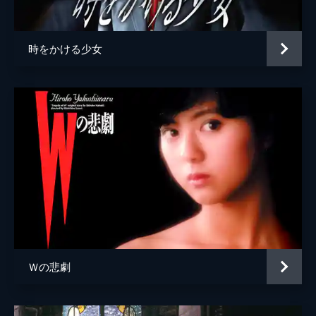
三木のり平
清水紘治
時をかける少女
監督
川島透
脚本
川島透
原作
川島透
音楽
加藤和彦
Ｗの悲劇