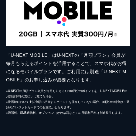
「U-NEXT MOBILE」はU-NEXTの「月額プラン」会員が
毎月もらえるポイントを活用することで、スマホ代がお得
になるモバイルプランです。ご利用には別途「U-NEXT M
OBILE」のお申し込みが必要となります。
※U-NEXTの月額プラン会員が毎月もらえる1,200円分のポイントを、U-NEXT MOBILEの
月額基本料の支払いに充てた場合。
※決済時において支払金額に相当するポイントを保有していない場合、差額分の料金はご登
録のクレジットカードでのお支払いとなります。
※通話料、SMS通信料、オプション（かけ放題など）の月額利用料は別途発生します。