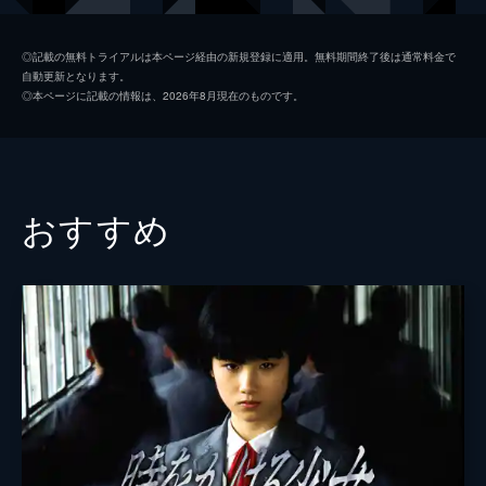
タケシ
清水健太郎
◎記載の無料トライアルは本ページ経由の新規登録に適用。無料期間終了後は通常料金で
自動更新となります。
工藤ひろみ
河合美智子
◎本ページに記載の情報は、2026年8月現在のものです。
ジョニー大倉
太川陽介
尾藤イサオ
おすすめ
戸川純
高木美保
寺田農
桜金造
ストロング金剛
木内みどり