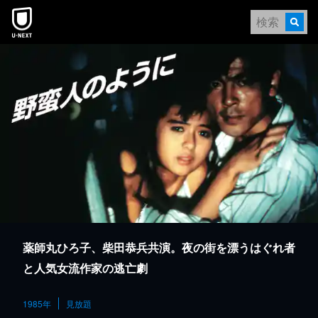
本文へスキップ
薬師丸ひろ子、柴田恭兵共演。夜の街を漂うはぐれ者
と人気女流作家の逃亡劇
1985年
見放題