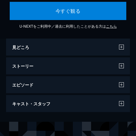
今すぐ観る
U-NEXTをご利用中／過去に利用したことがある方は
こちら
見どころ
ストーリー
エピソード
野蛮人のように
キャスト・スタッフ
108分
出演
有楢川珠子
薬師丸ひろ子
中井英二
柴田恭兵