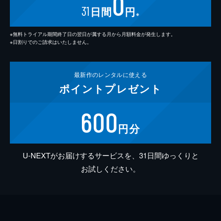
0
31
日間
円
※
※無料トライアル期間終了日の翌日が属する月から月額料金が発生します。
※日割りでのご請求はいたしません。
最新作の
レンタルに使える
ポイント
プレゼント
600
円分
U-NEXTがお届けするサービスを、31日間ゆっくりと
お試しください。