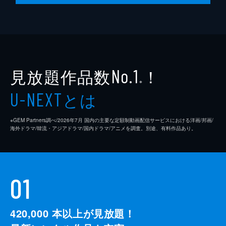
見放題作品数
！
No.1
※
とは
U-NEXT
※GEM Partners調べ/2026年7⽉ 国内の主要な定額制動画配信サービスにおける洋画/邦画/
海外ドラマ/韓流・アジアドラマ/国内ドラマ/アニメを調査。別途、有料作品あり。
01
420,000
本以上が見放題！