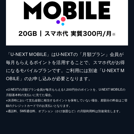
「U-NEXT MOBILE」はU-NEXTの「月額プラン」会員が
毎月もらえるポイントを活用することで、スマホ代がお得
になるモバイルプランです。ご利用には別途「U-NEXT M
OBILE」のお申し込みが必要となります。
※U-NEXTの月額プラン会員が毎月もらえる1,200円分のポイントを、U-NEXT MOBILEの
月額基本料の支払いに充てた場合。
※決済時において支払金額に相当するポイントを保有していない場合、差額分の料金はご登
録のクレジットカードでのお支払いとなります。
※通話料、SMS通信料、オプション（かけ放題など）の月額利用料は別途発生します。