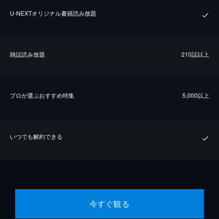
U-NEXTオリジナル書籍読み放題
雑誌読み放題
210誌以上
プロが選ぶおすすめ特集
5,000以上
いつでも解約できる
今すぐ観る