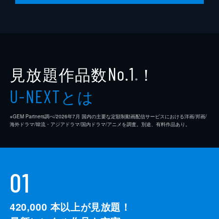
見放題作品数
！
No.1
※
とは
U-NEXT
※GEM Partners調べ/2026年7⽉ 国内の主要な定額制動画配信サービスにおける洋画/邦画/
海外ドラマ/韓流・アジアドラマ/国内ドラマ/アニメを調査。別途、有料作品あり。
01
420,000
本以上が見放題！