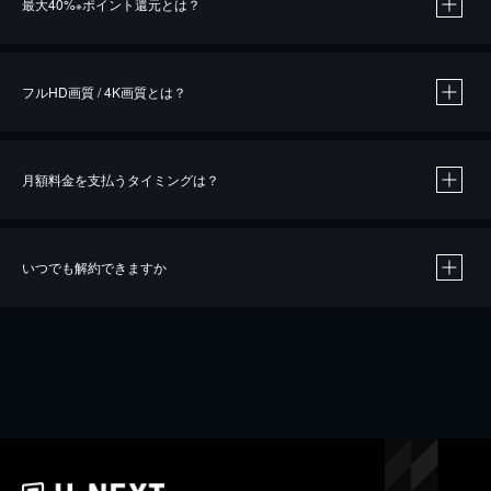
最大40%
ポイント還元とは？
※
※
作品によって必要なポイントが異なります。
フルHD画質 / 4K画質とは？
月額料金を支払うタイミングは？
※
40％ポイント還元の対象は、クレジットカード決済による作品の購入 / レンタルです。
※
iOSアプリのUコイン決済による作品の購入 / レンタルは、20％のポイント還元です。
※
還元の対象外となる決済方法や商品があります。くわしくは
こちら
をご確認ください。
いつでも解約できますか
こちら