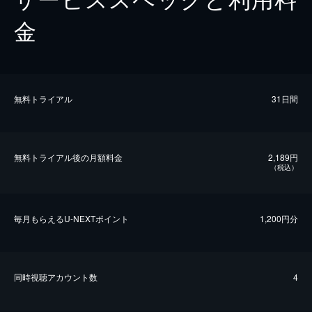
金
無料トライアル
31日間
無料トライアル後の⽉額料金
2,189円
（税込）
毎⽉もらえるU-NEXTポイント
1,200円分
同時視聴アカウント数
4