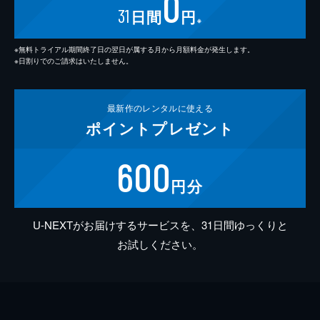
0
31
日間
円
※
※無料トライアル期間終了日の翌日が属する月から月額料金が発生します。
※日割りでのご請求はいたしません。
最新作の
レンタルに使える
ポイント
プレゼント
600
円分
U-NEXTがお届けするサービスを、31日間ゆっくりと
お試しください。