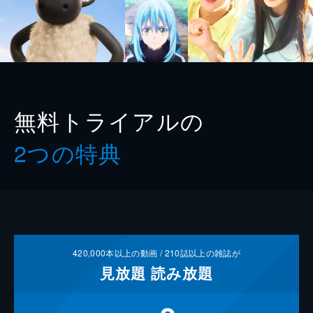
無料トライアルの
2つの特典
420,000
本以上の動画 /
210
誌以上の雑誌が
見放題
読み放題