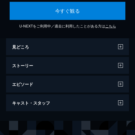
今すぐ観る
U-NEXTをご利用中／過去に利用したことがある方は
こちら
見どころ
ストーリー
エピソード
夢一族 ザ・らいばる
キャスト・スタッフ
90分
出演
森繁久彌
郷ひろみ