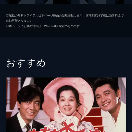
岸本加世子
◎記載の無料トライアルは本ページ経由の新規登録に適用。無料期間終了後は通常料金で
自動更新となります。
内田裕也
◎本ページに記載の情報は、2026年8月現在のものです。
結城しのぶ
衣麻遼子
伊東四朗
おすすめ
監督
久世光彦
脚本
田中陽造
原作
コーネル・ウールリッチ
音楽
都倉俊一