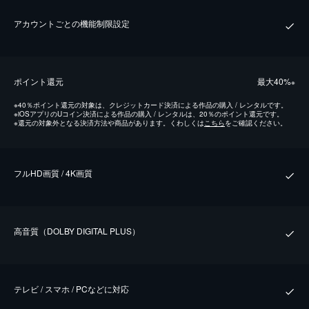
アカウントごとの機能制限設定
ポイント還元
最⼤40%
※
※
40％ポイント還元の対象は、クレジットカード決済による作品の購入 / レンタルです。
※
iOSアプリのUコイン決済による作品の購入 / レンタルは、20％のポイント還元です。
※
還元の対象外となる決済方法や商品があります。くわしくは
こちら
をご確認ください。
フルHD画質 / 4K画質
⾼⾳質（DOLBY DIGITAL PLUS）
テレビ / スマホ / PCなどに対応