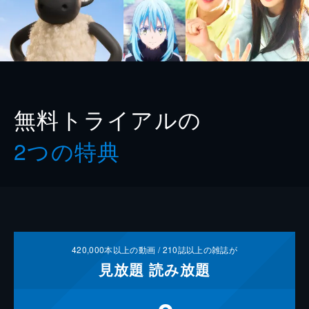
無料トライアルの
2つの特典
420,000
本以上の動画 /
210
誌以上の雑誌が
見放題
読み放題