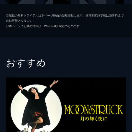
キャサリン・ヘプバーン
◎記載の無料トライアルは本ページ経由の新規登録に適用。無料期間終了後は通常料金で
自動更新となります。
ピアース・ブロスナン
◎本ページに記載の情報は、2026年8月現在のものです。
ケイト・キャプショー
ギャリー・シャンドリング
クロエ・ウェッブ
おすすめ
ミーガン・フェイ
ジョン・ホステッター
ロザリンド・チャオ
監督
グレン・ゴードン・キャロン
脚本
ロバート・タウン
ウォーレン・ベイティ