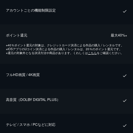
アカウントごとの機能制限設定
ポイント還元
最⼤40%
※
※
40％ポイント還元の対象は、クレジットカード決済による作品の購入 / レンタルです。
※
iOSアプリのUコイン決済による作品の購入 / レンタルは、20％のポイント還元です。
※
還元の対象外となる決済方法や商品があります。くわしくは
こちら
をご確認ください。
フルHD画質 / 4K画質
⾼⾳質（DOLBY DIGITAL PLUS）
テレビ / スマホ / PCなどに対応