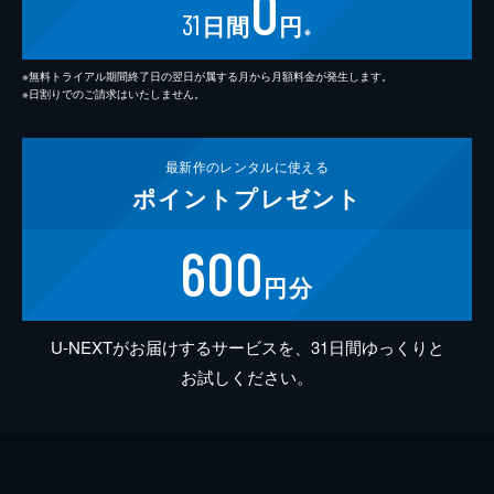
0
31
日間
円
※
※無料トライアル期間終了日の翌日が属する月から月額料金が発生します。
※日割りでのご請求はいたしません。
最新作の
レンタルに使える
ポイント
プレゼント
600
円分
U-NEXTがお届けするサービスを、31日間ゆっくりと
お試しください。