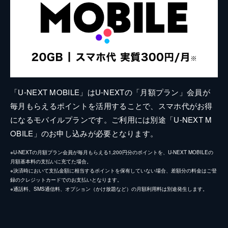
「U-NEXT MOBILE」はU-NEXTの「月額プラン」会員が
毎月もらえるポイントを活用することで、スマホ代がお得
になるモバイルプランです。ご利用には別途「U-NEXT M
OBILE」のお申し込みが必要となります。
※U-NEXTの月額プラン会員が毎月もらえる1,200円分のポイントを、U-NEXT MOBILEの
月額基本料の支払いに充てた場合。
※決済時において支払金額に相当するポイントを保有していない場合、差額分の料金はご登
録のクレジットカードでのお支払いとなります。
※通話料、SMS通信料、オプション（かけ放題など）の月額利用料は別途発生します。