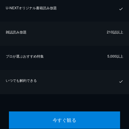
U-NEXTオリジナル書籍読み放題
雑誌読み放題
210誌以上
プロが選ぶおすすめ特集
5,000以上
いつでも解約できる
今すぐ観る