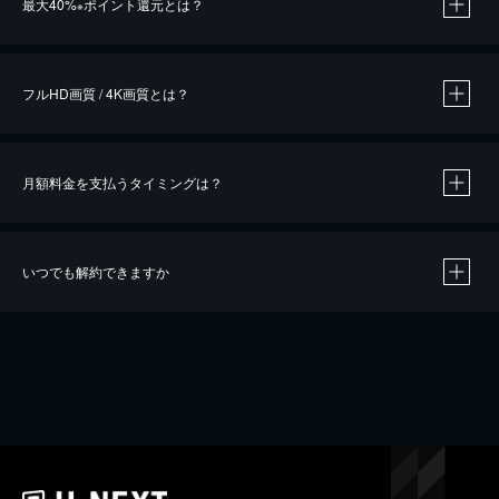
最大40%
ポイント還元とは？
※
※
作品によって必要なポイントが異なります。
フルHD画質 / 4K画質とは？
月額料金を支払うタイミングは？
※
40％ポイント還元の対象は、クレジットカード決済による作品の購入 / レンタルです。
※
iOSアプリのUコイン決済による作品の購入 / レンタルは、20％のポイント還元です。
※
還元の対象外となる決済方法や商品があります。くわしくは
こちら
をご確認ください。
いつでも解約できますか
こちら