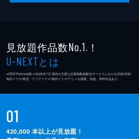
見放題作品数
！
No.1
※
とは
U-NEXT
※GEM Partners調べ/2026年7⽉ 国内の主要な定額制動画配信サービスにおける洋画/邦画/
海外ドラマ/韓流・アジアドラマ/国内ドラマ/アニメを調査。別途、有料作品あり。
01
420,000
本以上が見放題！