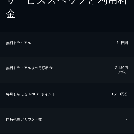
金
無料トライアル
31日間
無料トライアル後の⽉額料金
2,189円
（税込）
毎⽉もらえるU-NEXTポイント
1,200円分
同時視聴アカウント数
4