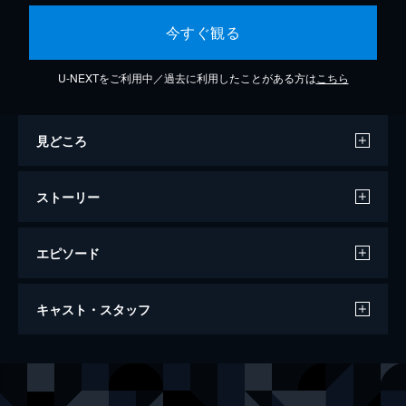
今すぐ観る
U-NEXTをご利用中／過去に利用したことがある方は
こちら
見どころ
ストーリー
エピソード
めぐり逢い
キャスト・スタッフ
108分
出演
ウォーレン・ベイティ
アネット・ベニング