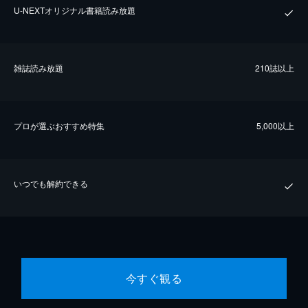
U-NEXTオリジナル書籍読み放題
雑誌読み放題
210誌以上
プロが選ぶおすすめ特集
5,000以上
いつでも解約できる
今すぐ観る