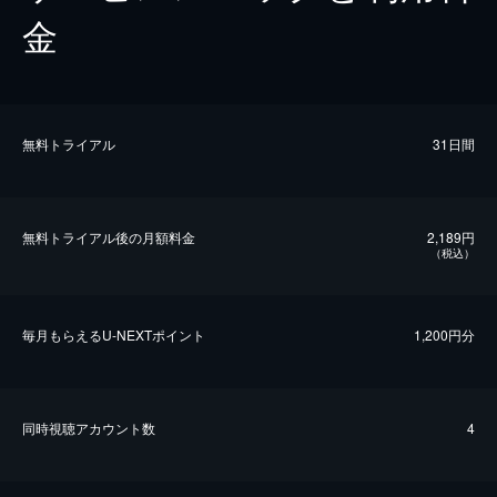
金
無料トライアル
31日間
無料トライアル後の⽉額料金
2,189円
（税込）
毎⽉もらえるU-NEXTポイント
1,200円分
同時視聴アカウント数
4