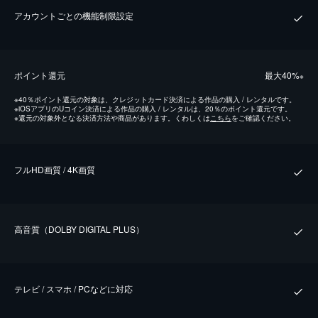
アカウントごとの機能制限設定
ポイント還元
最⼤40%
※
※
40％ポイント還元の対象は、クレジットカード決済による作品の購入 / レンタルです。
※
iOSアプリのUコイン決済による作品の購入 / レンタルは、20％のポイント還元です。
※
還元の対象外となる決済方法や商品があります。くわしくは
こちら
をご確認ください。
フルHD画質 / 4K画質
⾼⾳質（DOLBY DIGITAL PLUS）
テレビ / スマホ / PCなどに対応