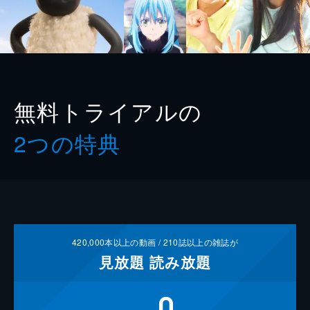
無料トライアルの
2つの特典
420,000
本以上の動画 /
210
誌以上の雑誌が
見放題
読み放題
0