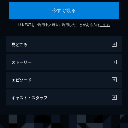
今すぐ観る
U-NEXTをご利用中／過去に利用したことがある方は
こちら
見どころ
ストーリー
エピソード
仮面ライダーBLACK 鬼ヶ島へ急行せよ
キャスト・スタッフ
25分
出演
南光太郎／仮面ライダーＢＬＡＣＫ
倉田てつを
秋月杏子
井上明美