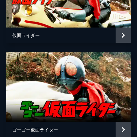
脚本
上原正三
原作
石ノ森章太郎
音楽
川村栄二
仮面ライダー
製作
渡邊亮徳
ゴーゴー仮面ライダー