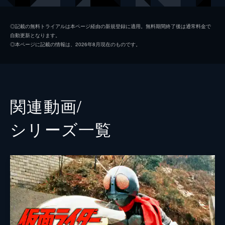
紀田克美
田口あゆみ
◎記載の無料トライアルは本ページ経由の新規登録に適用。無料期間終了後は通常料金で
自動更新となります。
剣聖ビルゲニア
吉田淳
◎本ページに記載の情報は、2026年8月現在のものです。
益田哲夫
荒木路
有騎美穂
関連動画/
木村修
シリーズ⼀覧
速水昌治
今井洋平
渡辺美恵
湯原弘美
監督
小西通雄