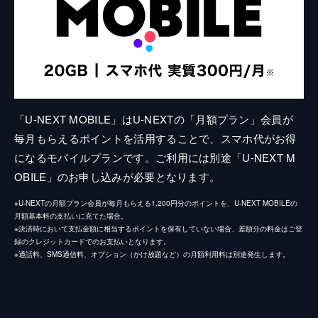
「U-NEXT MOBILE」はU-NEXTの「月額プラン」会員が
毎月もらえるポイントを活用することで、スマホ代がお得
になるモバイルプランです。ご利用には別途「U-NEXT M
OBILE」のお申し込みが必要となります。
※U-NEXTの月額プラン会員が毎月もらえる1,200円分のポイントを、U-NEXT MOBILEの
月額基本料の支払いに充てた場合。
※決済時において支払金額に相当するポイントを保有していない場合、差額分の料金はご登
録のクレジットカードでのお支払いとなります。
※通話料、SMS通信料、オプション（かけ放題など）の月額利用料は別途発生します。