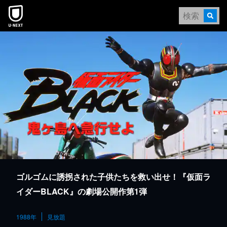
本文へスキップ
ゴルゴムに誘拐された子供たちを救い出せ！『仮面ラ
イダーBLACK』の劇場公開作第1弾
1988年
見放題