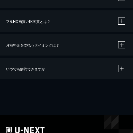
※
作品によって必要なポイントが異なります。
フルHD画質 / 4K画質とは？
月額料金を支払うタイミングは？
※
40％ポイント還元の対象は、クレジットカード決済による作品の購入 / レンタルです。
※
iOSアプリのUコイン決済による作品の購入 / レンタルは、20％のポイント還元です。
※
還元の対象外となる決済方法や商品があります。くわしくは
こちら
をご確認ください。
いつでも解約できますか
こちら