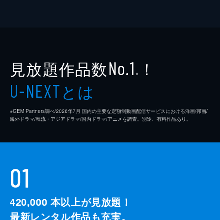
見放題作品数
！
No.1
※
とは
U-NEXT
※GEM Partners調べ/2026年7⽉ 国内の主要な定額制動画配信サービスにおける洋画/邦画/
海外ドラマ/韓流・アジアドラマ/国内ドラマ/アニメを調査。別途、有料作品あり。
01
420,000
本以上が見放題！
最新レンタル作品も充実。