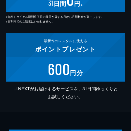
31
日間
円
※
※無料トライアル期間終了日の翌日が属する月から月額料金が発生します。
※日割りでのご請求はいたしません。
最新作の
レンタルに使える
ポイント
プレゼント
600
円分
U-NEXTがお届けするサービスを、31日間ゆっくりと
お試しください。