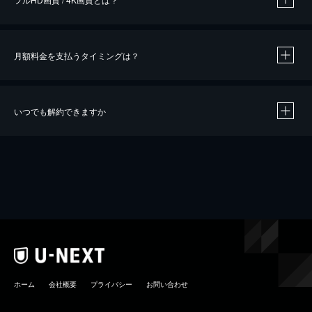
月額料金を支払うタイミングは？
※
40％ポイント還元の対象は、クレジットカード決済による作品の購入 / レンタルです。
※
iOSアプリのUコイン決済による作品の購入 / レンタルは、20％のポイント還元です。
※
還元の対象外となる決済方法や商品があります。くわしくは
こちら
をご確認ください。
いつでも解約できますか
こちら
ホーム
会社概要
プライバシー
お問い合わせ