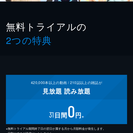
無料トライアルの
2つの特典
420,000
本以上の動画 /
210
誌以上の雑誌が
見放題
読み放題
0
31
日間
円
※
※無料トライアル期間終了日の翌日が属する月から月額料金が発生します。