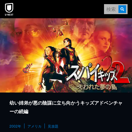
本文へスキップ
幼い姉弟が悪の陰謀に立ち向かうキッズアドベンチャ
ーの続編
2002年
アメリカ
見放題