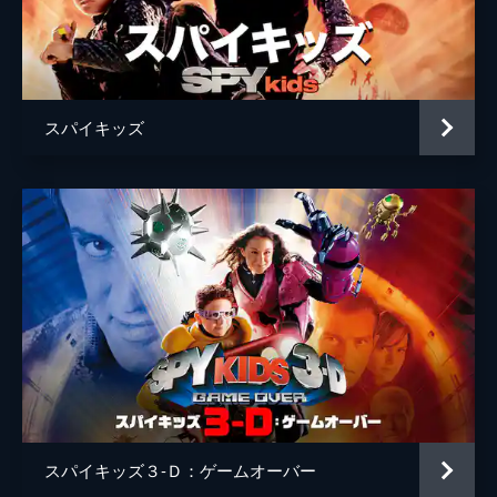
ビル・パクストン
監督
ロバート・ロドリゲス
脚本
ロバート・ロドリゲス
スパイキッズ
音楽
ジョン・デブニー
ロバート・ロドリゲス
製作
エリザベス・アヴェラン
ロバート・ロドリゲス
スパイキッズ３-Ｄ：ゲームオーバー