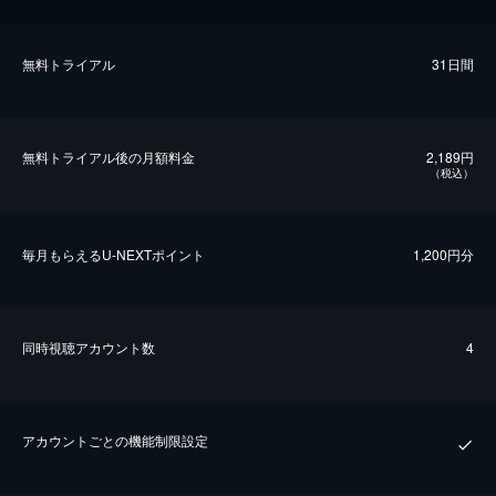
無料トライアル
31日間
無料トライアル後の⽉額料金
2,189円
（税込）
毎⽉もらえるU-NEXTポイント
1,200円分
同時視聴アカウント数
4
アカウントごとの機能制限設定