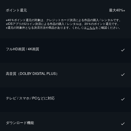
ポイント還元
最⼤40%
※
※
40％ポイント還元の対象は、クレジットカード決済による作品の購入 / レンタルです。
※
iOSアプリのUコイン決済による作品の購入 / レンタルは、20％のポイント還元です。
※
還元の対象外となる決済方法や商品があります。くわしくは
こちら
をご確認ください。
フルHD画質 / 4K画質
⾼⾳質（DOLBY DIGITAL PLUS）
テレビ / スマホ / PCなどに対応
ダウンロード機能