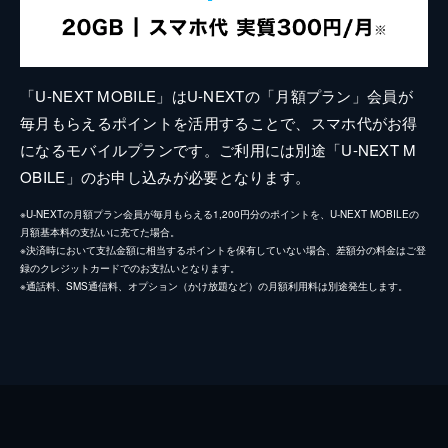
「U-NEXT MOBILE」はU-NEXTの「月額プラン」会員が
毎月もらえるポイントを活用することで、スマホ代がお得
になるモバイルプランです。ご利用には別途「U-NEXT M
OBILE」のお申し込みが必要となります。
※U-NEXTの月額プラン会員が毎月もらえる1,200円分のポイントを、U-NEXT MOBILEの
月額基本料の支払いに充てた場合。
※決済時において支払金額に相当するポイントを保有していない場合、差額分の料金はご登
録のクレジットカードでのお支払いとなります。
※通話料、SMS通信料、オプション（かけ放題など）の月額利用料は別途発生します。