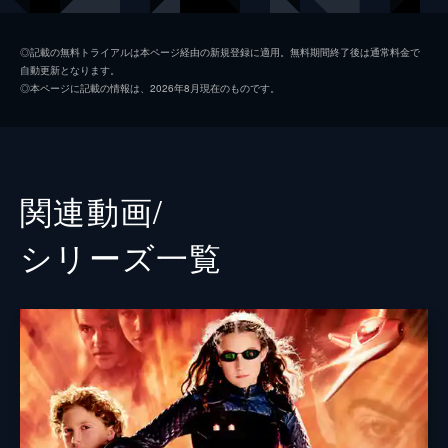
カルメン・コルテス
アレクサ・ヴェガ
◎記載の無料トライアルは本ページ経由の新規登録に適用。無料期間終了後は通常料金で
自動更新となります。
ジュニ・コルテス
ダリル・サバラ
◎本ページに記載の情報は、2026年8月現在のものです。
ロメロ
スティーヴ・ブシェミ
ダナゴン・ギグルズ
マイク・ジャッジ
イサドール・マルチェッティ
ダニー・トレホ
関連動画/
フェリックス・ガム
チーチ・マリン
シリーズ⼀覧
ゲイリー・ギグルズ
マシュー・オリアリー
ガーティ・ギグルズ
エミリー・オスメント
グランパ
リカルド・モンタルバン
おばあちゃん
ホーランド・テイラー
デイル・ダドリー