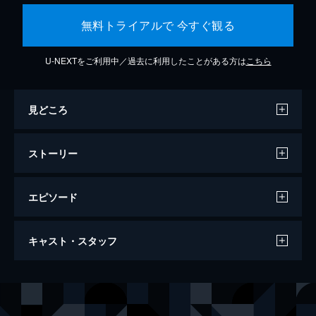
無料トライアルで 今すぐ観る
U-NEXTをご利用中／過去に利用したことがある方は
こちら
見どころ
ストーリー
エピソード
スパイキッズ２ 失われた夢の島
キャスト・スタッフ
100分
出演
グレゴリオ・コルテス
アントニオ・バンデラス
イングリッド・コルテス
カーラ・グギーノ