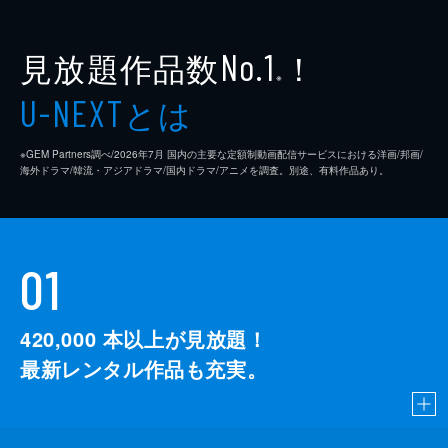
見放題作品数
！
No.1
※
とは
U-NEXT
※GEM Partners調べ/2026年7⽉ 国内の主要な定額制動画配信サービスにおける洋画/邦画/
海外ドラマ/韓流・アジアドラマ/国内ドラマ/アニメを調査。別途、有料作品あり。
01
420,000
本以上が見放題！
最新レンタル作品も充実。