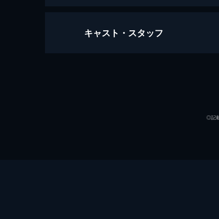
キャスト・スタッフ
ホース・ソルジャー
130分
出演
◎記