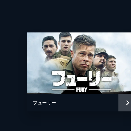
監督
脚本
フューリー
原作
音楽