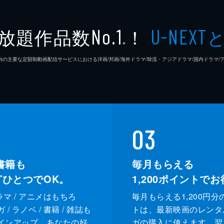
放題作品数
！
No.1
U-NEXT
※
26年7⽉ 国内の主要な定額制動画配信サービスにおける洋画/邦画/海外ドラマ/韓流・アジアドラマ/国内ドラ
03
書籍も
毎月もらえる
XTひとつでOK。
1,200
ポイントでお
ドラマ / アニメはもちろ
毎月もらえる1,200円分
/ ラノベ / 書籍 / 雑誌も
トは、最新映画のレンタ
インアップ。あなたの好
ガの購入に使えます。翌