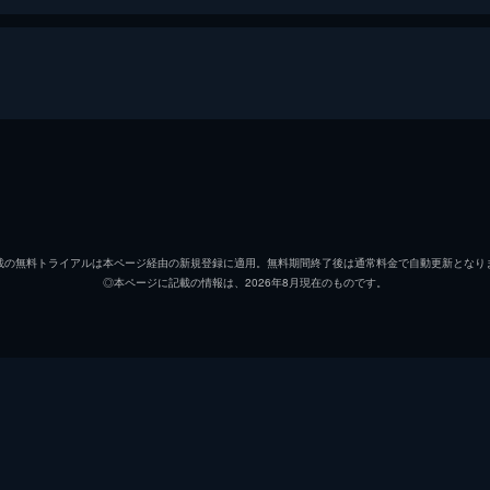
ミッチ・ネルソン大尉
クリス
ハル・スペンサー准尉
マイケ
載の無料トライアルは本ページ経由の新規登録に適用。無料期間終了後は通常料金で自動更新となり
◎本ページに記載の情報は、2026年8月現在のものです。
サム・ディラー
マイケ
ドスタム将軍
ナヴィ
ベン・マイロ
トレヴ
ショーン・コファーズ
ジェフ