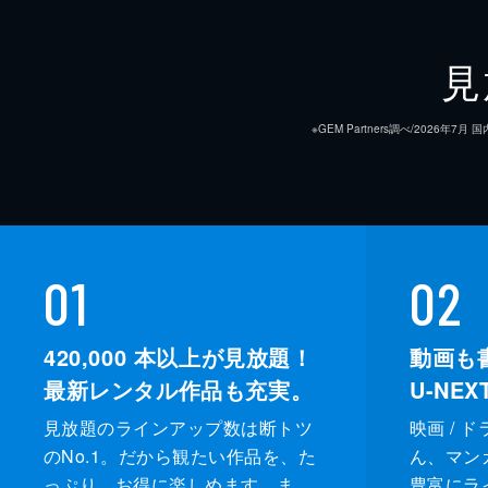
見
※GEM Partners調べ/20
01
02
420,000
本以上が見放題！
動画も
最新レンタル作品も充実。
U-NE
見放題のラインアップ数は断トツ
映画 / 
のNo.1。だから観たい作品を、た
ん、マンガ 
っぷり、お得に楽しめます。ま
豊富にラ