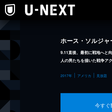
本文へスキップ
ホース・ソルジャ
9.11直後、最初に戦地へと
人の男たちを描いた戦争ア
2017年
アメリカ
見放題
今すぐ