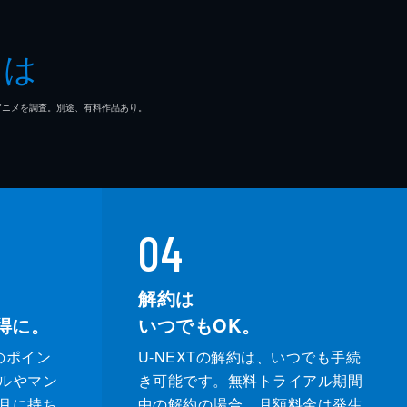
とは
マ/アニメを調査。別途、有料作品あり。
04
解約は
得に。
いつでもOK。
のポイン
U-NEXTの解約は、いつでも手続
ルやマン
き可能です。無料トライアル期間
月に持ち
中の解約の場合、月額料金は発生