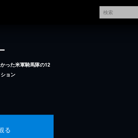
ー
向かった米軍騎馬隊の12
クション
観る