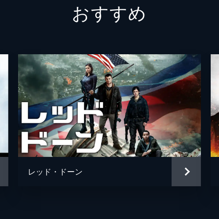
おすすめ
バーン・マイケルズ
サッド
パワーズ中佐
ロブ・
マルホランド大佐
ウィリ
ジーン・ネルソン
エルサ
ニコラ
テッド
ピータ
レッド・ドーン
ダグ・
ローン