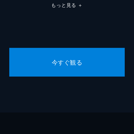
もっと見る
＋
ジェリ
モリー
サッド
トレン
今すぐ観る