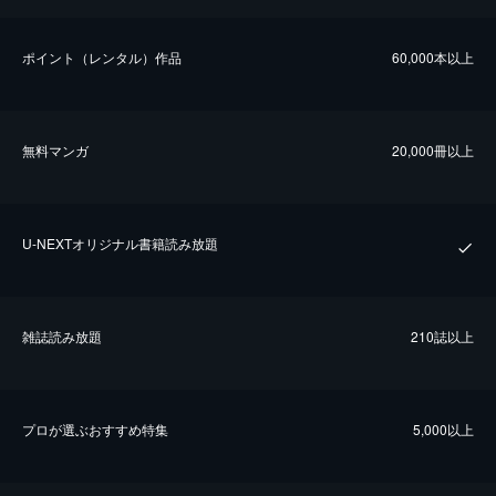
ポイント（レンタル）作品
60,000本以上
無料マンガ
20,000冊以上
U-NEXTオリジナル書籍読み放題
雑誌読み放題
210誌以上
プロが選ぶおすすめ特集
5,000以上