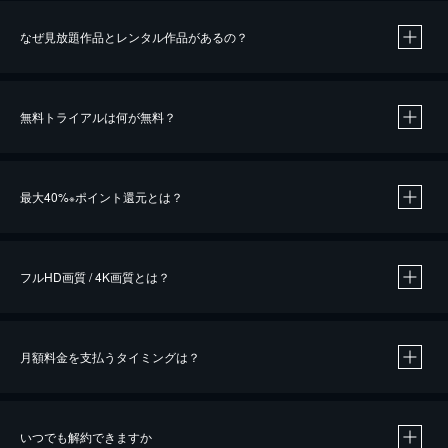
なぜ見放題作品とレンタル作品があるの？
無料トライアルは何が無料？
※
最大40%
ポイント還元とは？
※
※
作品によって必要なポイントが異なります。
フルHD画質 / 4K画質とは？
月額料金を支払うタイミングは？
※
40％ポイント還元の対象は、クレジットカード決済による作品の購入 / レンタルです。
※
iOSアプリのUコイン決済による作品の購入 / レンタルは、20％のポイント還元です。
※
還元の対象外となる決済方法や商品があります。くわしくは
こちら
をご確認ください。
いつでも解約できますか