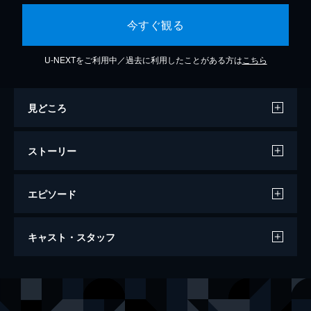
今すぐ観る
U-NEXTをご利用中／過去に利用したことがある方は
こちら
見どころ
ストーリー
エピソード
第1話 スサノオ事変勃発 もうひとつのバ
キャスト・スタッフ
クマツ！
時は幕末。日の本の未来を憂い、各々の信念
に従い突き進む志士たちが魂を燃やす時代。
声の出演
高杉晋作
中村悠一
長州の風雲児・高杉晋作は、相棒の桂小五郎
と共に幕府海軍船に潜り込み、伝説の秘宝・
桂小五郎
江口拓也