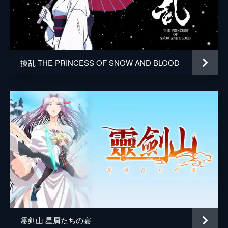
第10話 晴明ダッカン！ 獄門島からの脱
出
ついに晴明を発見した近藤、沖田、斎藤は棺
に入った晴明を連れて飛行船に乗り込むも、
嵐に襲われ不時着を余儀なくされる。たどり
擾乱 THE PRINCESS OF SNOW AND BLOOD
着いたのは、琵琶湖に浮かぶ、無限斎が作っ
た囚人だらけの島・獄門島だった。
24分
霊剣山 星屑たちの宴