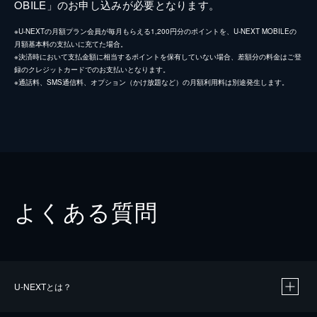
OBILE」のお申し込みが必要となります。
※U-NEXTの月額プラン会員が毎月もらえる1,200円分のポイントを、U-NEXT MOBILEの
月額基本料の支払いに充てた場合。
※決済時において支払金額に相当するポイントを保有していない場合、差額分の料金はご登
録のクレジットカードでのお支払いとなります。
※通話料、SMS通信料、オプション（かけ放題など）の月額利用料は別途発生します。
よくある質問
U-NEXTとは？