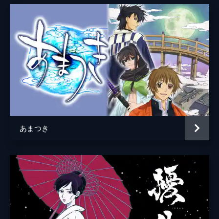
武器弾薬をスサノオ城に運ぶ蒸気機関車を発
見した高杉と桂は、偵察のため大坂へ。しか
し到着早々、新撰組一番隊組長・沖田に見つ
かってしまう。とっさに機関車に潜り込む
も、そこには新撰組副長・土方がいた。
24分
第8話 キンカクジの変！ 以蔵、死す？
広大な池に囲まれた金色の舎利殿・金閣寺。
坂本は以蔵とそこに無限斎を呼び出し、とあ
る大胆な取引を持ちかけていた。だが、そん
な坂本らを抹殺するため、沖田、斎藤ほか新
撰組が秘密裏に迫っていた。
あまつき
24分
第9話 激突、最後のサムライ！
慶喜たちは「琵琶湖の西で晴明が見つかっ
た」という知らせを受け、救出のため目的地
へ急ぐ。無限斎の配下になることを決めた近
藤と袂を分かち、新撰組を去った山崎だった
が、運命に導かれるように近藤と再会する。
24分