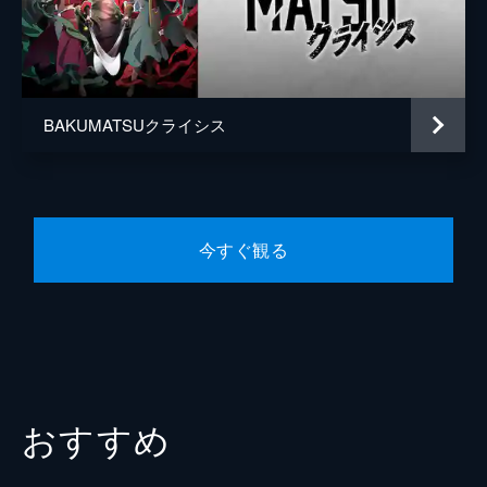
謎の女
緒乃冬華
ら時辰儀を奪い返し、恐怖から町民を解放し
たいと心に誓う。そこで高杉が提案したの
霞
真堂圭
は、新撰組に入隊するという作戦だった。
24分
雹
山下七海
第5話 沖田狂乱 トキの流れ人！
BAKUMATSUクライシス
吉田松陰
羽多野渉
スサノオ城内に侵入した坂本と以蔵は、新撰
組隊士らと対峙する。以蔵の一撃を受け止め
監督
渡辺正樹
た桂は、とっさに近藤を逃がし、その場をや
り過ごす。以蔵が去った後、桂は沖田に正体
原案
フリュー
を暴かれ、2人の真剣勝負が始まる。
今すぐ観る
音楽
川崎龍
24分
第6話 千本目のエモノ 慶喜、我が主！
アニメーション制作
スタジオディーン
慶喜と烝は御庭番の霞と、潜伏先の鞍馬寺に
て、束の間の平穏な日々を過ごしていた。そ
んなある日、囚われの帝を警護すべく、巨城
スサノオに潜入していた雹から、伝令のフク
ロウ・ずんだ丸により密書が届く。
おすすめ
24分
第7話 暴走トッキュウ 死ぬな、桂！