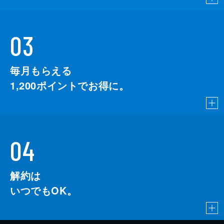
03
毎月もらえる
1,200
ポイントでお得に。
04
解約は
いつでもOK。