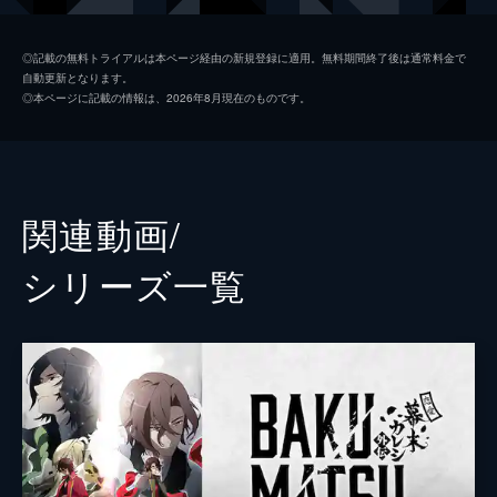
時辰儀を破壊しようとしていた。
坂本龍馬
三木眞一郎
24分
◎記載の無料トライアルは本ページ経由の新規登録に適用。無料期間終了後は通常料金で
自動更新となります。
第2話 斬れ、高杉 アイのために！
岡田以蔵
松岡禎丞
◎本ページに記載の情報は、2026年8月現在のものです。
巨城スサノオ内にて高杉が対峙したのは、ス
土方歳三
染谷俊之
サノオ十二将の1人・真田幸村だった。謎の
仮面の将軍・無限斎の口から唐突に発せられ
近藤勇
佐藤拓也
る、高杉の師・吉田松陰の言葉。激昂した高
杉は、無限斎に激闘を挑みかけるが…。
沖田総司
代永翼
関連動画/
24分
斎藤一
多田啓太
第3話 龍馬アンサツ？ 過去からの刺客！
シリーズ⼀覧
巨城スサノオから脱出した高杉は桂、坂本、
徳川慶喜
鈴木達央
以蔵と合流する。坂本は時辰儀と同じ「刻を
渡る力」を持つ晴明という男を捜していると
山崎烝
八代拓
いう。晴明の力で刻を戻し、新時代を作ると
帝
武内駿輔
息巻く坂本に対し、高杉は反発する。
24分
晴明
中島ヨシキ
第4話 極秘潜入 新撰組のオキテ！
潜伏中の刀鍛冶屋で、町民が圧政に苦しむ姿
無限斎
木下浩之
を見た桂は、 改めて1日も早く無限斎の手か