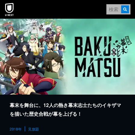
本文へスキップ
幕末を舞台に、12人の熱き幕末志士たちのイキザマ
を描いた歴史合戦が幕を上げる！
2018年
見放題