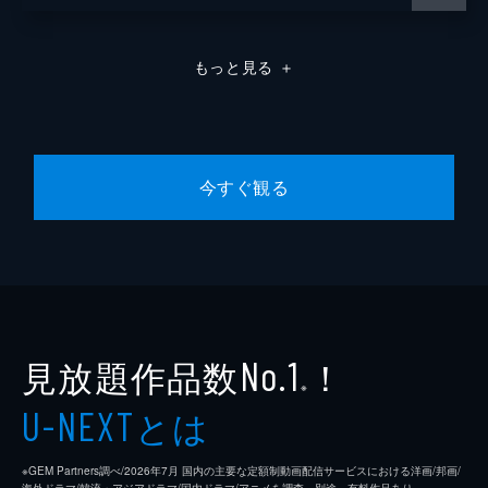
もっと見る
＋
今すぐ観る
見放題作品数
！
No.1
※
とは
U-NEXT
※GEM Partners調べ/2026年7⽉ 国内の主要な定額制動画配信サービスにおける洋画/邦画/
海外ドラマ/韓流・アジアドラマ/国内ドラマ/アニメを調査。別途、有料作品あり。