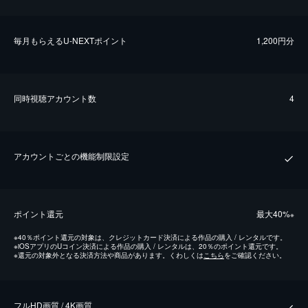
毎⽉もらえるU-NEXTポイント
1,200円分
同時視聴アカウント数
4
アカウントごとの機能制限設定
ポイント還元
最⼤40%
※
※
40％ポイント還元の対象は、クレジットカード決済による作品の購入 / レンタルです。
※
iOSアプリのUコイン決済による作品の購入 / レンタルは、20％のポイント還元です。
※
還元の対象外となる決済方法や商品があります。くわしくは
こちら
をご確認ください。
フルHD画質 / 4K画質