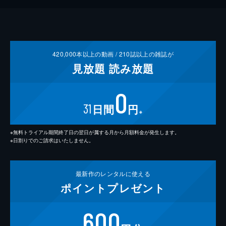
420,000
本以上の動画 /
210
誌以上の雑誌が
見放題
読み放題
0
31
日間
円
※
※無料トライアル期間終了日の翌日が属する月から月額料金が発生します。
※日割りでのご請求はいたしません。
最新作の
レンタルに使える
ポイント
プレゼント
600