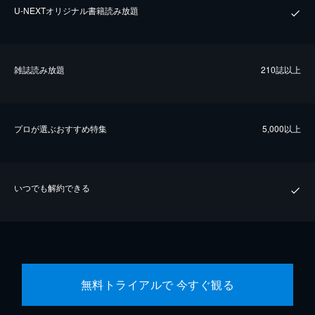
U-NEXTオリジナル書籍読み放題
雑誌読み放題
210誌以上
プロが選ぶおすすめ特集
5,000以上
いつでも解約できる
無料トライアルで 今すぐ観る