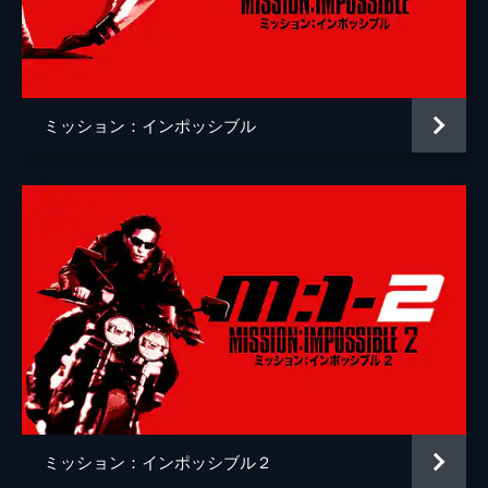
クリストッフェル・ヨーネル
監督
クリストファー・マッカリー
脚本
クリストファー・マッカリー
ミッション：インポッシブル
原作
ブルース・ゲラー
音楽
ローン・バルフェ
製作
トム・クルーズ
ジェイク・マイヤーズ
クリストファー・マッカリー
Ｊ・Ｊ・エイブラムス
ミッション：インポッシブル２