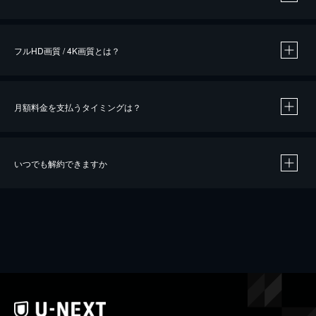
※
作品によって必要なポイントが異なります。
フルHD画質 / 4K画質とは？
月額料金を支払うタイミングは？
※
40％ポイント還元の対象は、クレジットカード決済による作品の購入 / レンタルです。
※
iOSアプリのUコイン決済による作品の購入 / レンタルは、20％のポイント還元です。
※
還元の対象外となる決済方法や商品があります。くわしくは
こちら
をご確認ください。
いつでも解約できますか
こちら