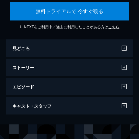
無料トライアルで 今すぐ観る
U-NEXTをご利用中／過去に利用したことがある方は
こちら
見どころ
ストーリー
エピソード
ミッション：インポッシブル／フォールア
キャスト・スタッフ
ウト
147分
出演
イーサン・ハント
トム・クルーズ
オーガスト・ウォーカー
ヘンリー・カヴィル