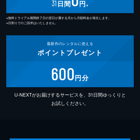
31
日間
円
※
※無料トライアル期間終了日の翌日が属する月から月額料金が発生します。
※日割りでのご請求はいたしません。
最新作の
レンタルに使える
ポイント
プレゼント
600
円分
U-NEXTがお届けするサービスを、31日間ゆっくりと
お試しください。