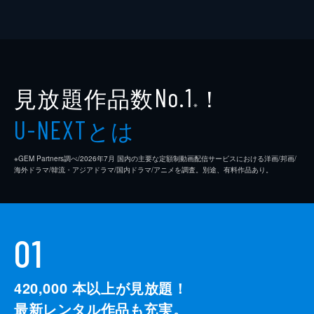
見放題作品数
！
No.1
※
とは
U-NEXT
※GEM Partners調べ/2026年7⽉ 国内の主要な定額制動画配信サービスにおける洋画/邦画/
海外ドラマ/韓流・アジアドラマ/国内ドラマ/アニメを調査。別途、有料作品あり。
01
420,000
本以上が見放題！
最新レンタル作品も充実。