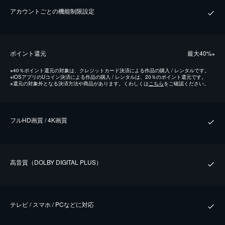
アカウントごとの機能制限設定
ポイント還元
最⼤40%
※
※
40％ポイント還元の対象は、クレジットカード決済による作品の購入 / レンタルです。
※
iOSアプリのUコイン決済による作品の購入 / レンタルは、20％のポイント還元です。
※
還元の対象外となる決済方法や商品があります。くわしくは
こちら
をご確認ください。
フルHD画質 / 4K画質
⾼⾳質（DOLBY DIGITAL PLUS）
テレビ / スマホ / PCなどに対応