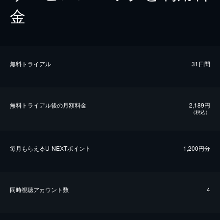
金
無料トライアル
31日間
無料トライアル後の⽉額料金
2,189円
（税込）
毎⽉もらえるU-NEXTポイント
1,200円分
同時視聴アカウント数
4