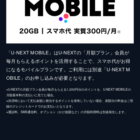
「U-NEXT MOBILE」はU-NEXTの「月額プラン」会員が
毎月もらえるポイントを活用することで、スマホ代がお得
になるモバイルプランです。ご利用には別途「U-NEXT M
OBILE」のお申し込みが必要となります。
※U-NEXTの月額プラン会員が毎月もらえる1,200円分のポイントを、U-NEXT MOBILEの
月額基本料の支払いに充てた場合。
※決済時において支払金額に相当するポイントを保有していない場合、差額分の料金はご登
録のクレジットカードでのお支払いとなります。
※通話料、SMS通信料、オプション（かけ放題など）の月額利用料は別途発生します。