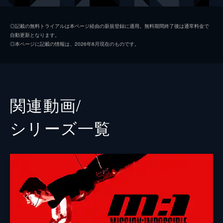
ルーサー・スティッケル
ヴィング・レイムス
◎記載の無料トライアルは本ページ経由の新規登録に適用。無料期間終了後は通常料金で
自動更新となります。
ベンジー・ダン
サイモン・ペッグ
◎本ページに記載の情報は、2026年8月現在のものです。
イルサ・ファウスト
レベッカ・ファーガソン
ソロモン・レーン
ショーン・ハリス
エリカ・スローン
アンジェラ・バセット
関連動画/
ホワイト・ウィドウ
ヴァネッサ・カービー
シリーズ⼀覧
ジュリア
ミシェル・モナハン
アラン・ハンリー
アレック・ボールドウィン
パトリック
ウェス・ベントリー
ゾラ
フレデリック・シュミット
リャン・ヤン