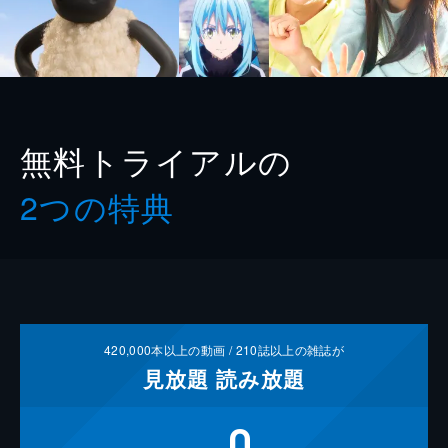
無料トライアルの
2つの特典
420,000
本以上の動画 /
210
誌以上の雑誌が
見放題
読み放題
0