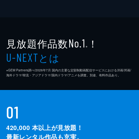
見放題作品数
！
No.1
※
とは
U-NEXT
※GEM Partners調べ/2026年7⽉ 国内の主要な定額制動画配信サービスにおける洋画/邦画/
海外ドラマ/韓流・アジアドラマ/国内ドラマ/アニメを調査。別途、有料作品あり。
01
420,000
本以上が見放題！
最新レンタル作品も充実。