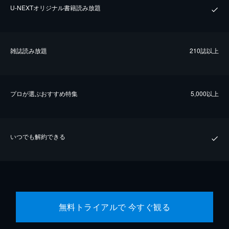
U-NEXTオリジナル書籍読み放題
雑誌読み放題
210誌以上
プロが選ぶおすすめ特集
5,000以上
いつでも解約できる
無料トライアルで 今すぐ観る