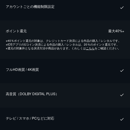
アカウントごとの機能制限設定
ポイント還元
最⼤40%
※
※
40％ポイント還元の対象は、クレジットカード決済による作品の購入 / レンタルです。
※
iOSアプリのUコイン決済による作品の購入 / レンタルは、20％のポイント還元です。
※
還元の対象外となる決済方法や商品があります。くわしくは
こちら
をご確認ください。
フルHD画質 / 4K画質
⾼⾳質（DOLBY DIGITAL PLUS）
テレビ / スマホ / PCなどに対応