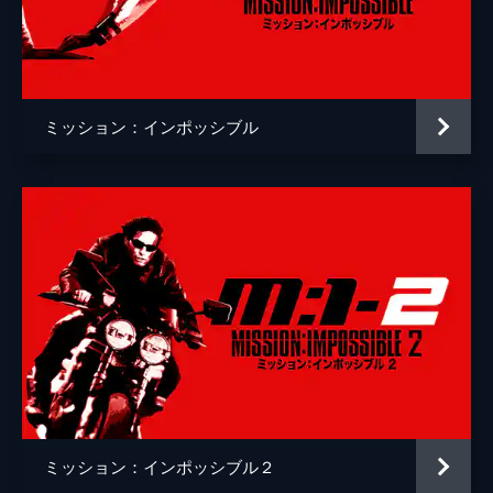
クリストッフェル・ヨーネル
監督
クリストファー・マッカリー
脚本
クリストファー・マッカリー
ミッション：インポッシブル
原作
ブルース・ゲラー
音楽
ローン・バルフェ
製作
トム・クルーズ
ジェイク・マイヤーズ
クリストファー・マッカリー
Ｊ・Ｊ・エイブラムス
ミッション：インポッシブル２