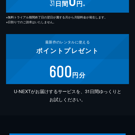
31
日間
円
※
※無料トライアル期間終了日の翌日が属する月から月額料金が発生します。
※日割りでのご請求はいたしません。
最新作の
レンタルに使える
ポイント
プレゼント
600
円分
U-NEXTがお届けするサービスを、31日間ゆっくりと
お試しください。