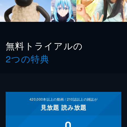
無料トライアルの
2つの特典
420,000
本以上の動画 /
210
誌以上の雑誌が
見放題
読み放題
0