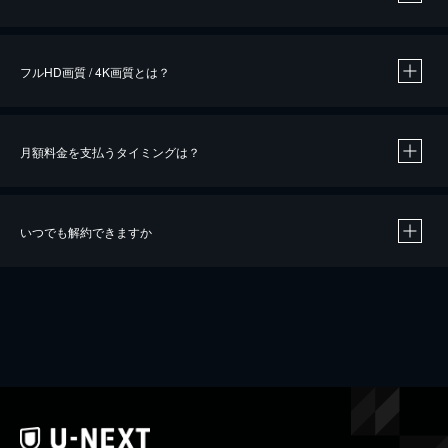
※
作品によって必要なポイントが異なります。
フルHD画質 / 4K画質とは？
月額料金を支払うタイミングは？
※
40％ポイント還元の対象は、クレジットカード決済による作品の購入 / レンタルです。
※
iOSアプリのUコイン決済による作品の購入 / レンタルは、20％のポイント還元です。
※
還元の対象外となる決済方法や商品があります。くわしくは
こちら
をご確認ください。
いつでも解約できますか
こちら