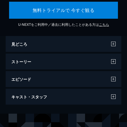
無料トライアルで 今すぐ観る
U-NEXTをご利用中／過去に利用したことがある方は
こちら
見どころ
ストーリー
エピソード
ミッション：インポッシブル／フォールア
キャスト・スタッフ
ウト
147分
出演
イーサン・ハント
トム・クルーズ
オーガスト・ウォーカー
ヘンリー・カヴィル