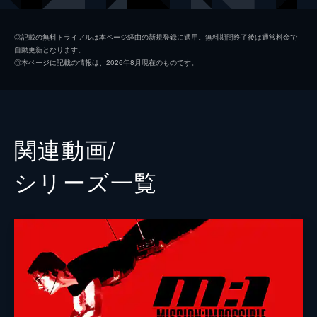
ルーサー・スティッケル
ヴィング・レイムス
◎記載の無料トライアルは本ページ経由の新規登録に適用。無料期間終了後は通常料金で
自動更新となります。
ベンジー・ダン
サイモン・ペッグ
◎本ページに記載の情報は、2026年8月現在のものです。
イルサ・ファウスト
レベッカ・ファーガソン
ソロモン・レーン
ショーン・ハリス
エリカ・スローン
アンジェラ・バセット
関連動画/
ホワイト・ウィドウ
ヴァネッサ・カービー
シリーズ⼀覧
ジュリア
ミシェル・モナハン
アラン・ハンリー
アレック・ボールドウィン
パトリック
ウェス・ベントリー
ゾラ
フレデリック・シュミット
リャン・ヤン