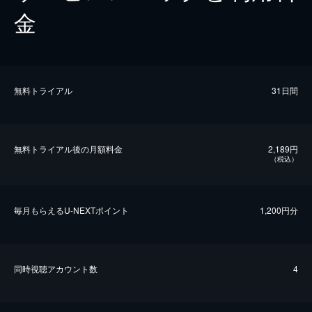
金
無料トライアル
31日間
無料トライアル後の⽉額料金
2,189円
（税込）
毎⽉もらえるU-NEXTポイント
1,200円分
同時視聴アカウント数
4