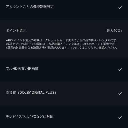
アカウントごとの機能制限設定
ポイント還元
最⼤40%
※
※
40％ポイント還元の対象は、クレジットカード決済による作品の購入 / レンタルです。
※
iOSアプリのUコイン決済による作品の購入 / レンタルは、20％のポイント還元です。
※
還元の対象外となる決済方法や商品があります。くわしくは
こちら
をご確認ください。
フルHD画質 / 4K画質
⾼⾳質（DOLBY DIGITAL PLUS）
テレビ / スマホ / PCなどに対応