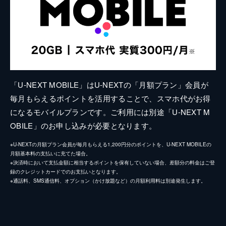
「U-NEXT MOBILE」はU-NEXTの「月額プラン」会員が
毎月もらえるポイントを活用することで、スマホ代がお得
になるモバイルプランです。ご利用には別途「U-NEXT M
OBILE」のお申し込みが必要となります。
※U-NEXTの月額プラン会員が毎月もらえる1,200円分のポイントを、U-NEXT MOBILEの
月額基本料の支払いに充てた場合。
※決済時において支払金額に相当するポイントを保有していない場合、差額分の料金はご登
録のクレジットカードでのお支払いとなります。
※通話料、SMS通信料、オプション（かけ放題など）の月額利用料は別途発生します。