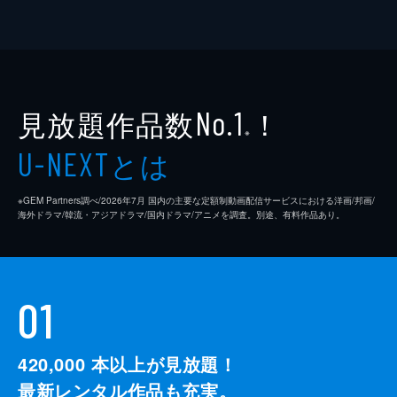
見放題作品数
！
No.1
※
とは
U-NEXT
※GEM Partners調べ/2026年7⽉ 国内の主要な定額制動画配信サービスにおける洋画/邦画/
海外ドラマ/韓流・アジアドラマ/国内ドラマ/アニメを調査。別途、有料作品あり。
01
420,000
本以上が見放題！
最新レンタル作品も充実。