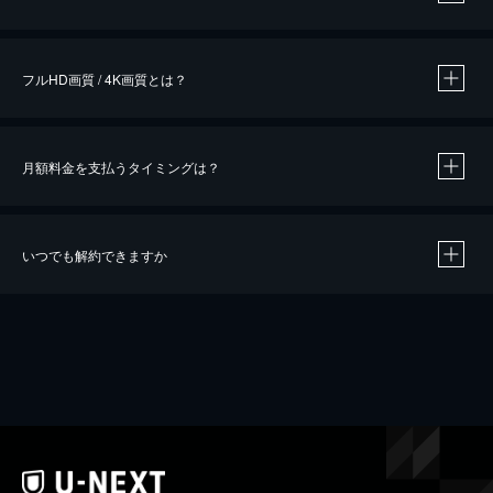
※
作品によって必要なポイントが異なります。
フルHD画質 / 4K画質とは？
月額料金を支払うタイミングは？
※
40％ポイント還元の対象は、クレジットカード決済による作品の購入 / レンタルです。
※
iOSアプリのUコイン決済による作品の購入 / レンタルは、20％のポイント還元です。
※
還元の対象外となる決済方法や商品があります。くわしくは
こちら
をご確認ください。
いつでも解約できますか
こちら