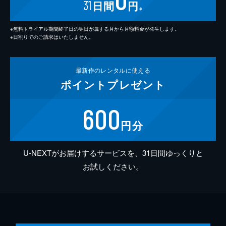
31
日間
円
※
※無料トライアル期間終了日の翌日が属する月から月額料金が発生します。
※日割りでのご請求はいたしません。
最新作の
レンタルに使える
ポイント
プレゼント
600
円分
U-NEXTがお届けするサービスを、31日間ゆっくりと
お試しください。