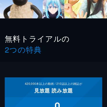
無料トライアルの
2つの特典
420,000
本以上の動画 /
210
誌以上の雑誌が
見放題
読み放題
0