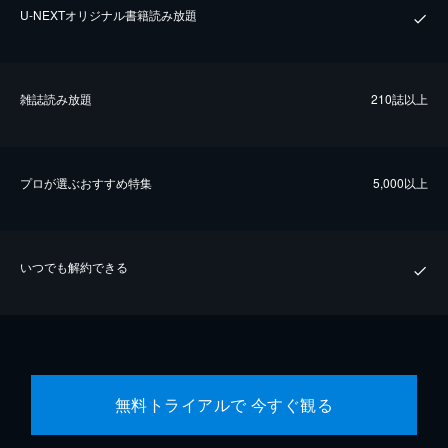
U-NEXTオリジナル書籍読み放題
雑誌読み放題
210誌以上
プロが選ぶおすすめ特集
5,000以上
いつでも解約できる
無料トライアルで 今すぐ観る