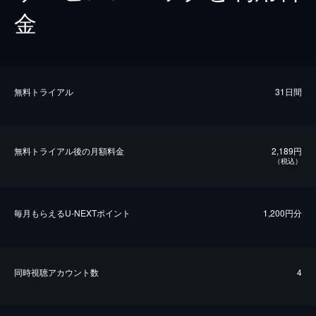
金
無料トライアル
31日間
無料トライアル後の⽉額料金
2,189円
（税込）
毎⽉もらえるU-NEXTポイント
1,200円分
同時視聴アカウント数
4