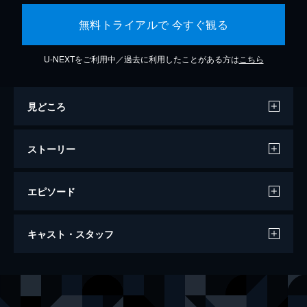
無料トライアルで 今すぐ観る
U-NEXTをご利用中／過去に利用したことがある方は
こちら
見どころ
ストーリー
エピソード
ミッション：インポッシブル／フォールア
キャスト・スタッフ
ウト
147分
出演
イーサン・ハント
トム・クルーズ
オーガスト・ウォーカー
ヘンリー・カヴィル