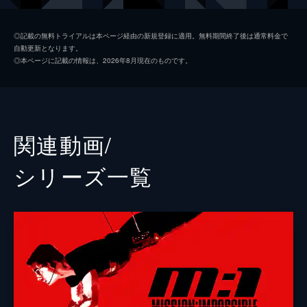
ルーサー・スティッケル
ヴィング・レイムス
◎記載の無料トライアルは本ページ経由の新規登録に適用。無料期間終了後は通常料金で
自動更新となります。
ベンジー・ダン
サイモン・ペッグ
◎本ページに記載の情報は、2026年8月現在のものです。
イルサ・ファウスト
レベッカ・ファーガソン
ソロモン・レーン
ショーン・ハリス
エリカ・スローン
アンジェラ・バセット
関連動画/
ホワイト・ウィドウ
ヴァネッサ・カービー
シリーズ⼀覧
ジュリア
ミシェル・モナハン
アラン・ハンリー
アレック・ボールドウィン
パトリック
ウェス・ベントリー
ゾラ
フレデリック・シュミット
リャン・ヤン