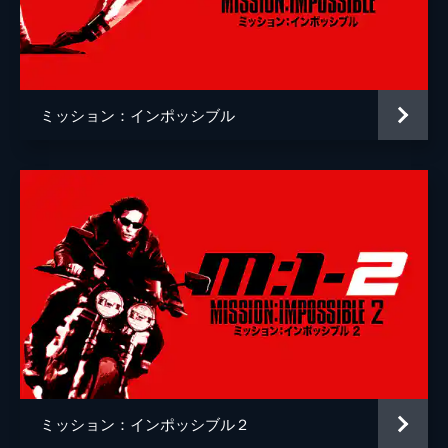
クリストッフェル・ヨーネル
監督
クリストファー・マッカリー
脚本
クリストファー・マッカリー
ミッション：インポッシブル
原作
ブルース・ゲラー
音楽
ローン・バルフェ
製作
トム・クルーズ
ジェイク・マイヤーズ
クリストファー・マッカリー
Ｊ・Ｊ・エイブラムス
ミッション：インポッシブル２