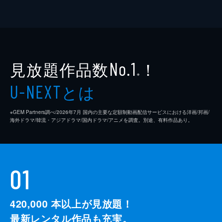
見放題作品数
！
No.1
※
とは
U-NEXT
※GEM Partners調べ/2026年7⽉ 国内の主要な定額制動画配信サービスにおける洋画/邦画/
海外ドラマ/韓流・アジアドラマ/国内ドラマ/アニメを調査。別途、有料作品あり。
01
420,000
本以上が見放題！
最新レンタル作品も充実。