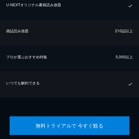
U-NEXTオリジナル書籍読み放題
雑誌読み放題
210誌以上
プロが選ぶおすすめ特集
5,000以上
いつでも解約できる
無料トライアルで 今すぐ観る