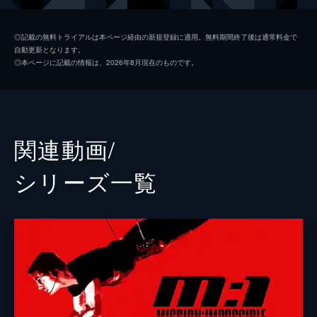
ルーサー・スティッケル
ヴィング・レイムス
◎記載の無料トライアルは本ページ経由の新規登録に適用。無料期間終了後は通常料金で
自動更新となります。
ベンジー・ダン
サイモン・ペッグ
◎本ページに記載の情報は、2026年8月現在のものです。
イルサ・ファウスト
レベッカ・ファーガソン
ソロモン・レーン
ショーン・ハリス
エリカ・スローン
アンジェラ・バセット
関連動画/
ホワイト・ウィドウ
ヴァネッサ・カービー
シリーズ⼀覧
ジュリア
ミシェル・モナハン
アラン・ハンリー
アレック・ボールドウィン
パトリック
ウェス・ベントリー
ゾラ
フレデリック・シュミット
リャン・ヤン