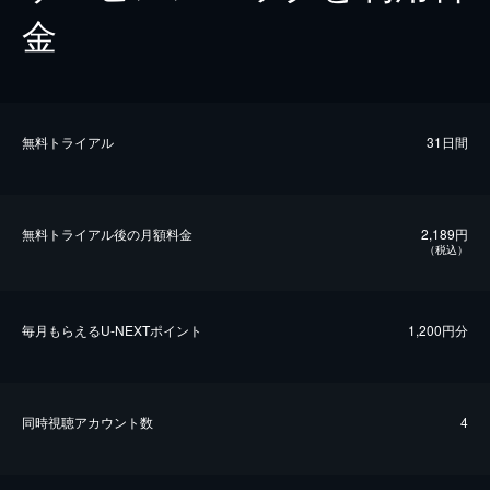
金
無料トライアル
31日間
無料トライアル後の⽉額料金
2,189円
（税込）
毎⽉もらえるU-NEXTポイント
1,200円分
同時視聴アカウント数
4