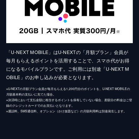
「U-NEXT MOBILE」はU-NEXTの「月額プラン」会員が
毎月もらえるポイントを活用することで、スマホ代がお得
になるモバイルプランです。ご利用には別途「U-NEXT M
OBILE」のお申し込みが必要となります。
※U-NEXTの月額プラン会員が毎月もらえる1,200円分のポイントを、U-NEXT MOBILEの
月額基本料の支払いに充てた場合。
※決済時において支払金額に相当するポイントを保有していない場合、差額分の料金はご登
録のクレジットカードでのお支払いとなります。
※通話料、SMS通信料、オプション（かけ放題など）の月額利用料は別途発生します。