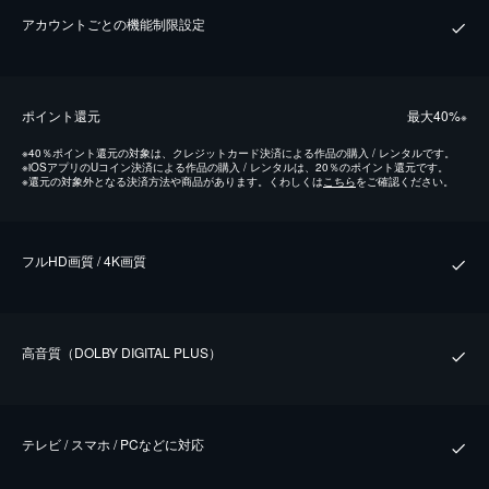
アカウントごとの機能制限設定
ポイント還元
最⼤40%
※
※
40％ポイント還元の対象は、クレジットカード決済による作品の購入 / レンタルです。
※
iOSアプリのUコイン決済による作品の購入 / レンタルは、20％のポイント還元です。
※
還元の対象外となる決済方法や商品があります。くわしくは
こちら
をご確認ください。
フルHD画質 / 4K画質
⾼⾳質（DOLBY DIGITAL PLUS）
テレビ / スマホ / PCなどに対応