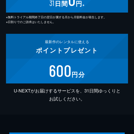
31
日間
円
※
※無料トライアル期間終了日の翌日が属する月から月額料金が発生します。
※日割りでのご請求はいたしません。
最新作の
レンタルに使える
ポイント
プレゼント
600
円分
U-NEXTがお届けするサービスを、31日間ゆっくりと
お試しください。