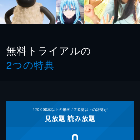
無料トライアルの
2つの特典
420,000
本以上の動画 /
210
誌以上の雑誌が
見放題
読み放題
0