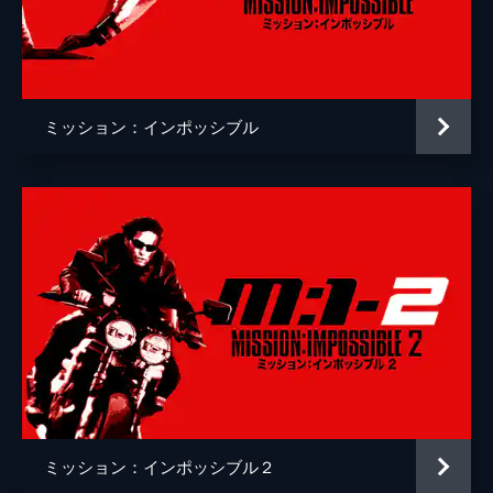
クリストッフェル・ヨーネル
監督
クリストファー・マッカリー
脚本
クリストファー・マッカリー
ミッション：インポッシブル
原作
ブルース・ゲラー
音楽
ローン・バルフェ
製作
トム・クルーズ
ジェイク・マイヤーズ
クリストファー・マッカリー
Ｊ・Ｊ・エイブラムス
ミッション：インポッシブル２