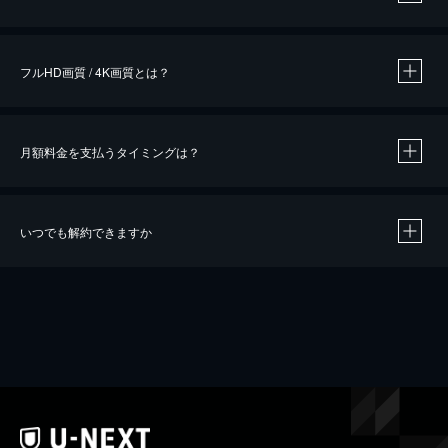
※
作品によって必要なポイントが異なります。
フルHD画質 / 4K画質とは？
月額料金を支払うタイミングは？
※
40％ポイント還元の対象は、クレジットカード決済による作品の購入 / レンタルです。
※
iOSアプリのUコイン決済による作品の購入 / レンタルは、20％のポイント還元です。
※
還元の対象外となる決済方法や商品があります。くわしくは
こちら
をご確認ください。
いつでも解約できますか
こちら