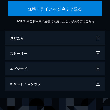
無料トライアルで 今すぐ観る
U-NEXTをご利用中／過去に利用したことがある方は
こちら
見どころ
ストーリー
エピソード
ミッション：インポッシブル／フォールア
キャスト・スタッフ
ウト
147分
出演
イーサン・ハント
トム・クルーズ
オーガスト・ウォーカー
ヘンリー・カヴィル