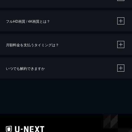
※
作品によって必要なポイントが異なります。
フルHD画質 / 4K画質とは？
月額料金を支払うタイミングは？
※
40％ポイント還元の対象は、クレジットカード決済による作品の購入 / レンタルです。
※
iOSアプリのUコイン決済による作品の購入 / レンタルは、20％のポイント還元です。
※
還元の対象外となる決済方法や商品があります。くわしくは
こちら
をご確認ください。
いつでも解約できますか
こちら