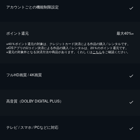
アカウントごとの機能制限設定
ポイント還元
最⼤40%
※
※
40％ポイント還元の対象は、クレジットカード決済による作品の購入 / レンタルです。
※
iOSアプリのUコイン決済による作品の購入 / レンタルは、20％のポイント還元です。
※
還元の対象外となる決済方法や商品があります。くわしくは
こちら
をご確認ください。
フルHD画質 / 4K画質
⾼⾳質（DOLBY DIGITAL PLUS）
テレビ / スマホ / PCなどに対応