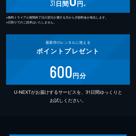
31
日間
円
※
※無料トライアル期間終了日の翌日が属する月から月額料金が発生します。
※日割りでのご請求はいたしません。
最新作の
レンタルに使える
ポイント
プレゼント
600
円分
U-NEXTがお届けするサービスを、31日間ゆっくりと
お試しください。