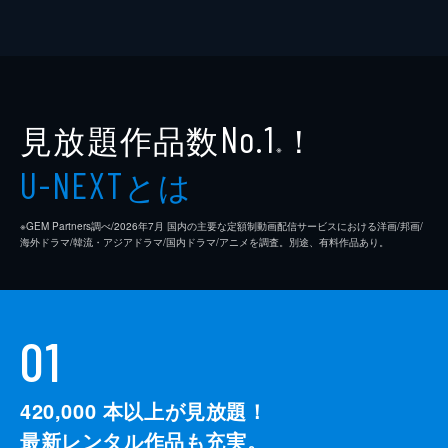
見放題作品数
！
No.1
※
とは
U-NEXT
※GEM Partners調べ/2026年7⽉ 国内の主要な定額制動画配信サービスにおける洋画/邦画/
海外ドラマ/韓流・アジアドラマ/国内ドラマ/アニメを調査。別途、有料作品あり。
01
420,000
本以上が見放題！
最新レンタル作品も充実。