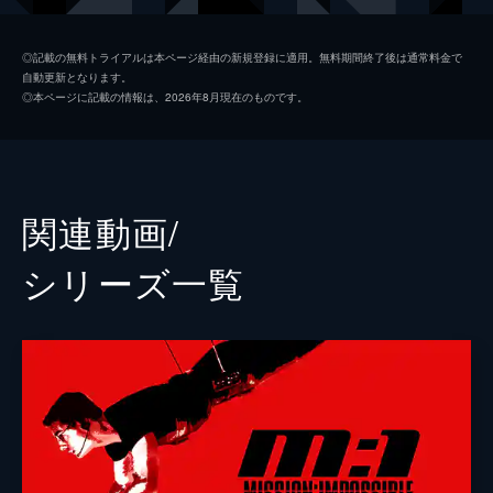
ルーサー・スティッケル
ヴィング・レイムス
◎記載の無料トライアルは本ページ経由の新規登録に適用。無料期間終了後は通常料金で
自動更新となります。
ベンジー・ダン
サイモン・ペッグ
◎本ページに記載の情報は、2026年8月現在のものです。
イルサ・ファウスト
レベッカ・ファーガソン
ソロモン・レーン
ショーン・ハリス
エリカ・スローン
アンジェラ・バセット
関連動画/
ホワイト・ウィドウ
ヴァネッサ・カービー
シリーズ⼀覧
ジュリア
ミシェル・モナハン
アラン・ハンリー
アレック・ボールドウィン
パトリック
ウェス・ベントリー
ゾラ
フレデリック・シュミット
リャン・ヤン