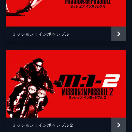
クリストッフェル・ヨーネル
監督
クリストファー・マッカリー
脚本
クリストファー・マッカリー
ミッション：インポッシブル
原作
ブルース・ゲラー
音楽
ローン・バルフェ
製作
トム・クルーズ
ジェイク・マイヤーズ
クリストファー・マッカリー
Ｊ・Ｊ・エイブラムス
ミッション：インポッシブル２