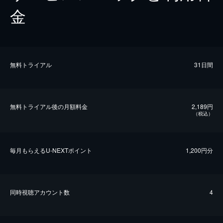
金
無料トライアル
31日間
無料トライアル後の⽉額料金
2,189円
（税込）
毎⽉もらえるU-NEXTポイント
1,200円分
同時視聴アカウント数
4