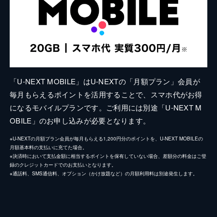
「U-NEXT MOBILE」はU-NEXTの「月額プラン」会員が
毎月もらえるポイントを活用することで、スマホ代がお得
になるモバイルプランです。ご利用には別途「U-NEXT M
OBILE」のお申し込みが必要となります。
※U-NEXTの月額プラン会員が毎月もらえる1,200円分のポイントを、U-NEXT MOBILEの
月額基本料の支払いに充てた場合。
※決済時において支払金額に相当するポイントを保有していない場合、差額分の料金はご登
録のクレジットカードでのお支払いとなります。
※通話料、SMS通信料、オプション（かけ放題など）の月額利用料は別途発生します。