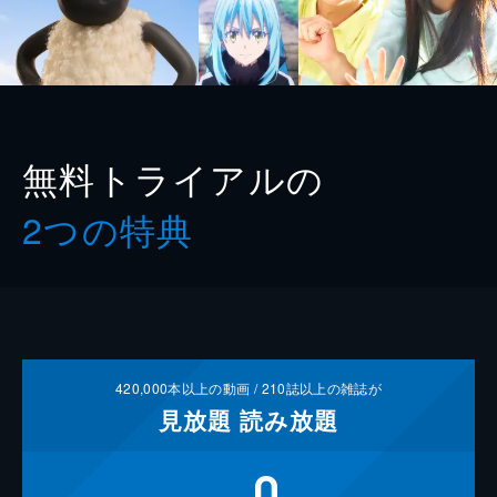
無料トライアルの
2つの特典
420,000
本以上の動画 /
210
誌以上の雑誌が
見放題
読み放題
0