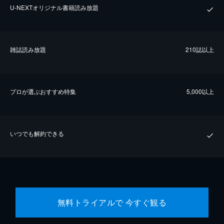
U-NEXTオリジナル書籍読み放題
雑誌読み放題
210誌以上
プロが選ぶおすすめ特集
5,000以上
いつでも解約できる
無料トライアルで 今すぐ観る