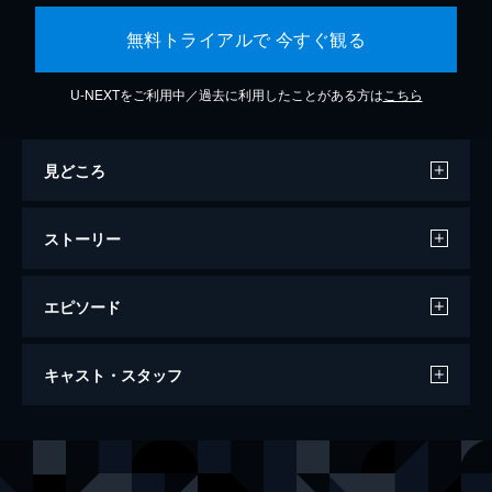
無料トライアルで 今すぐ観る
U-NEXTをご利用中／過去に利用したことがある方は
こちら
見どころ
ストーリー
エピソード
ミッション：インポッシブル／フォールア
キャスト・スタッフ
ウト
147分
出演
イーサン・ハント
トム・クルーズ
オーガスト・ウォーカー
ヘンリー・カヴィル