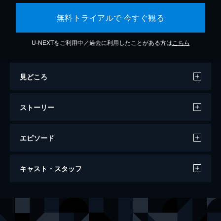
無料トライアルで 今すぐ観る
U-NEXTをご利用中／過去に利用したことがある方は
こちら
見どころ
ストーリー
エピソード
ミッション：インポッシブル／フォールア
キャスト・スタッフ
ウト
147分
出演
イーサン・ハント
トム・クルーズ
オーガスト・ウォーカー
ヘンリー・カヴィル