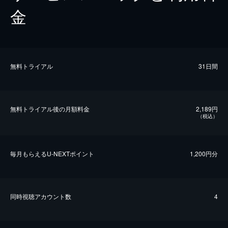
金
無料トライアル
31日間
無料トライアル後の⽉額料金
2,189円
（税込）
毎⽉もらえるU-NEXTポイント
1,200円分
同時視聴アカウント数
4