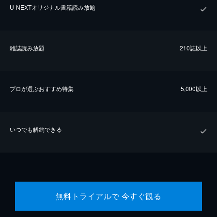
U-NEXTオリジナル書籍読み放題
雑誌読み放題
210誌以上
プロが選ぶおすすめ特集
5,000以上
いつでも解約できる
無料トライアルで 今すぐ観る