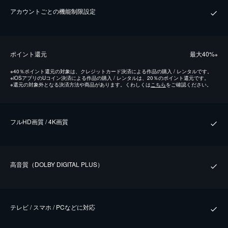
アカウントごとの機能制限設定
ポイント還元
最⼤40%
※
※
40％ポイント還元の対象は、クレジットカード決済による作品の購入 / レンタルです。
※
iOSアプリのUコイン決済による作品の購入 / レンタルは、20％のポイント還元です。
※
還元の対象外となる決済方法や商品があります。くわしくは
こちら
をご確認ください。
フルHD画質 / 4K画質
⾼⾳質（DOLBY DIGITAL PLUS）
テレビ / スマホ / PCなどに対応