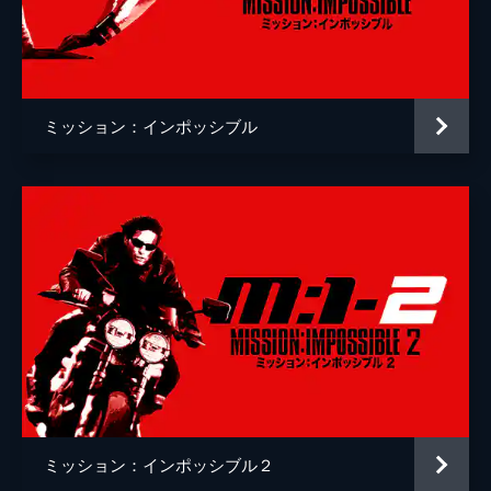
クリストッフェル・ヨーネル
監督
クリストファー・マッカリー
脚本
クリストファー・マッカリー
ミッション：インポッシブル
原作
ブルース・ゲラー
音楽
ローン・バルフェ
製作
トム・クルーズ
ジェイク・マイヤーズ
クリストファー・マッカリー
Ｊ・Ｊ・エイブラムス
ミッション：インポッシブル２