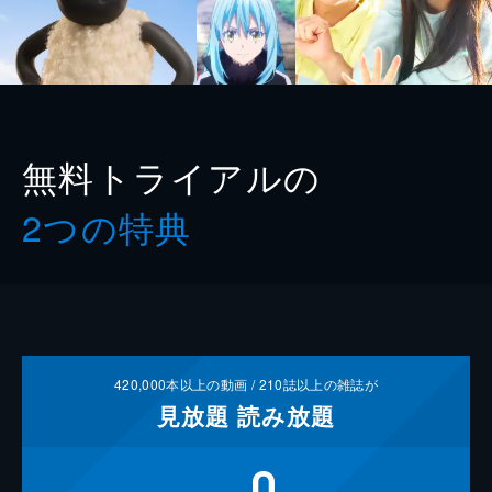
無料トライアルの
2つの特典
420,000
本以上の動画 /
210
誌以上の雑誌が
見放題
読み放題
0