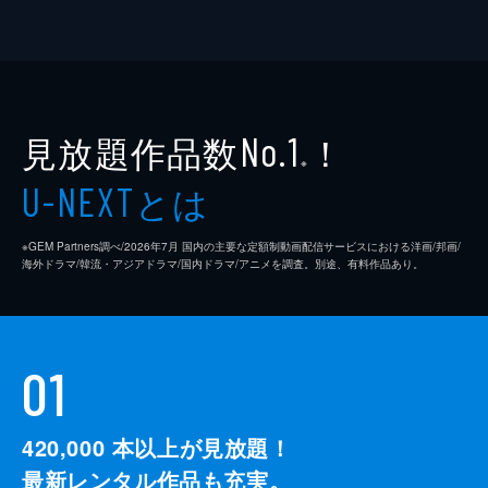
見放題作品数
！
No.1
※
とは
U-NEXT
※GEM Partners調べ/2026年7⽉ 国内の主要な定額制動画配信サービスにおける洋画/邦画/
海外ドラマ/韓流・アジアドラマ/国内ドラマ/アニメを調査。別途、有料作品あり。
01
420,000
本以上が見放題！
最新レンタル作品も充実。