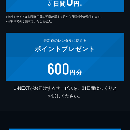
31
日間
円
※
※無料トライアル期間終了日の翌日が属する月から月額料金が発生します。
※日割りでのご請求はいたしません。
最新作の
レンタルに使える
ポイント
プレゼント
600
円分
U-NEXTがお届けするサービスを、31日間ゆっくりと
お試しください。