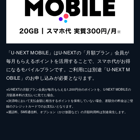
「U-NEXT MOBILE」はU-NEXTの「月額プラン」会員が
毎月もらえるポイントを活用することで、スマホ代がお得
になるモバイルプランです。ご利用には別途「U-NEXT M
OBILE」のお申し込みが必要となります。
※U-NEXTの月額プラン会員が毎月もらえる1,200円分のポイントを、U-NEXT MOBILEの
月額基本料の支払いに充てた場合。
※決済時において支払金額に相当するポイントを保有していない場合、差額分の料金はご登
録のクレジットカードでのお支払いとなります。
※通話料、SMS通信料、オプション（かけ放題など）の月額利用料は別途発生します。