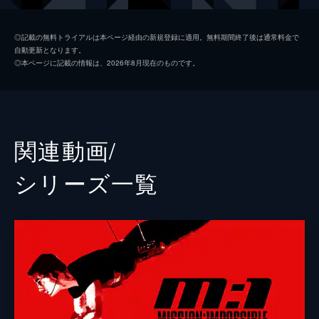
ルーサー・スティッケル
ヴィング・レイムス
◎記載の無料トライアルは本ページ経由の新規登録に適用。無料期間終了後は通常料金で
自動更新となります。
ベンジー・ダン
サイモン・ペッグ
◎本ページに記載の情報は、2026年8月現在のものです。
イルサ・ファウスト
レベッカ・ファーガソン
ソロモン・レーン
ショーン・ハリス
エリカ・スローン
アンジェラ・バセット
関連動画/
ホワイト・ウィドウ
ヴァネッサ・カービー
シリーズ⼀覧
ジュリア
ミシェル・モナハン
アラン・ハンリー
アレック・ボールドウィン
パトリック
ウェス・ベントリー
ゾラ
フレデリック・シュミット
リャン・ヤン