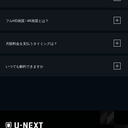
※
作品によって必要なポイントが異なります。
フルHD画質 / 4K画質とは？
月額料金を支払うタイミングは？
※
40％ポイント還元の対象は、クレジットカード決済による作品の購入 / レンタルです。
※
iOSアプリのUコイン決済による作品の購入 / レンタルは、20％のポイント還元です。
※
還元の対象外となる決済方法や商品があります。くわしくは
こちら
をご確認ください。
いつでも解約できますか
こちら