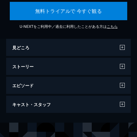
無料トライアルで 今すぐ観る
U-NEXTをご利用中／過去に利用したことがある方は
こちら
見どころ
ストーリー
エピソード
ミッション：インポッシブル／フォールア
キャスト・スタッフ
ウト
147分
出演
イーサン・ハント
トム・クルーズ
オーガスト・ウォーカー
ヘンリー・カヴィル