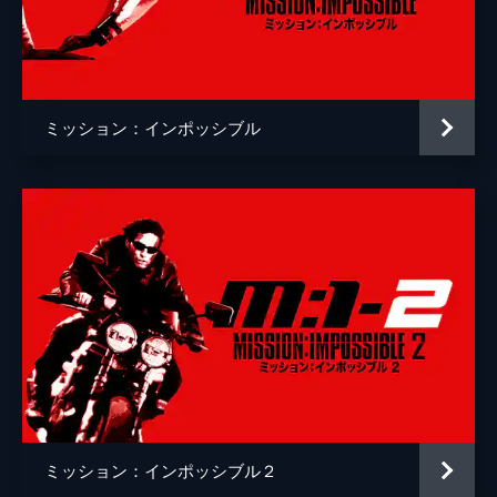
クリストッフェル・ヨーネル
監督
クリストファー・マッカリー
脚本
クリストファー・マッカリー
ミッション：インポッシブル
原作
ブルース・ゲラー
音楽
ローン・バルフェ
製作
トム・クルーズ
ジェイク・マイヤーズ
クリストファー・マッカリー
Ｊ・Ｊ・エイブラムス
ミッション：インポッシブル２