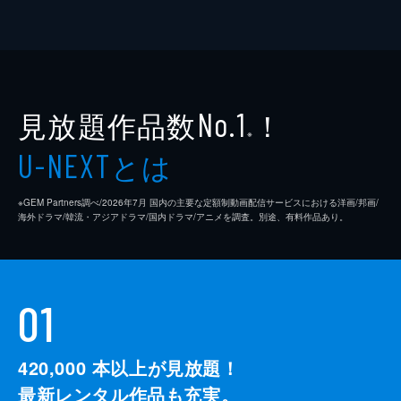
見放題作品数
！
No.1
※
とは
U-NEXT
※GEM Partners調べ/2026年7⽉ 国内の主要な定額制動画配信サービスにおける洋画/邦画/
海外ドラマ/韓流・アジアドラマ/国内ドラマ/アニメを調査。別途、有料作品あり。
01
420,000
本以上が見放題！
最新レンタル作品も充実。