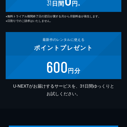
31
日間
円
※
※無料トライアル期間終了日の翌日が属する月から月額料金が発生します。
※日割りでのご請求はいたしません。
最新作の
レンタルに使える
ポイント
プレゼント
600
円分
U-NEXTがお届けするサービスを、31日間ゆっくりと
お試しください。