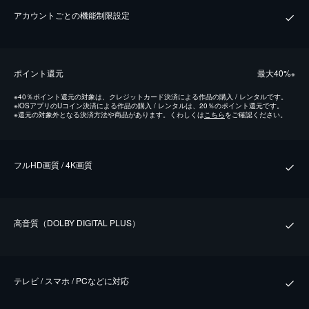
アカウントごとの機能制限設定
ポイント還元
最⼤40%
※
※
40％ポイント還元の対象は、クレジットカード決済による作品の購入 / レンタルです。
※
iOSアプリのUコイン決済による作品の購入 / レンタルは、20％のポイント還元です。
※
還元の対象外となる決済方法や商品があります。くわしくは
こちら
をご確認ください。
フルHD画質 / 4K画質
⾼⾳質（DOLBY DIGITAL PLUS）
テレビ / スマホ / PCなどに対応