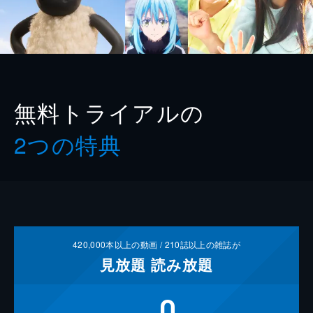
無料トライアルの
2つの特典
420,000
本以上の動画 /
210
誌以上の雑誌が
見放題
読み放題
0