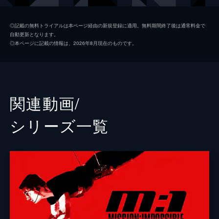
ルーサー・スティッケル
ヴィング・レイムス
◎記載の無料トライアルは本ページ経由の新規登録に適用。無料期間終了後は通常料金で
自動更新となります。
ベンジー・ダン
サイモン・ペッグ
◎本ページに記載の情報は、2026年8月現在のものです。
イルサ・ファウスト
レベッカ・ファーガソン
ソロモン・レーン
ショーン・ハリス
エリカ・スローン
アンジェラ・バセット
関連動画/
ホワイト・ウィドウ
ヴァネッサ・カービー
シリーズ⼀覧
ジュリア
ミシェル・モナハン
アラン・ハンリー
アレック・ボールドウィン
パトリック
ウェス・ベントリー
ゾラ
フレデリック・シュミット
リャン・ヤン