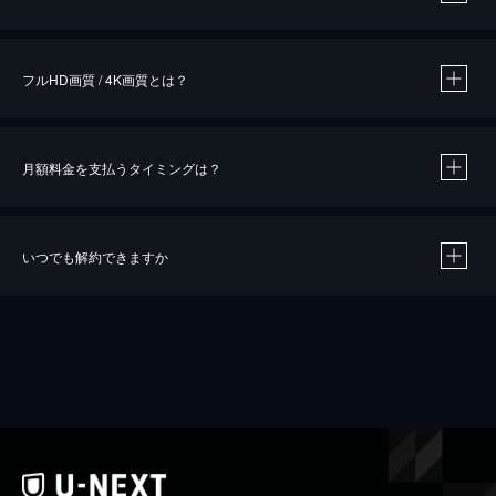
※
作品によって必要なポイントが異なります。
フルHD画質 / 4K画質とは？
月額料金を支払うタイミングは？
※
40％ポイント還元の対象は、クレジットカード決済による作品の購入 / レンタルです。
※
iOSアプリのUコイン決済による作品の購入 / レンタルは、20％のポイント還元です。
※
還元の対象外となる決済方法や商品があります。くわしくは
こちら
をご確認ください。
いつでも解約できますか
こちら