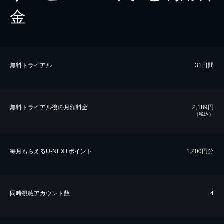
金
無料トライアル
31日間
無料トライアル後の⽉額料金
2,189円
（税込）
毎⽉もらえるU-NEXTポイント
1,200円分
同時視聴アカウント数
4