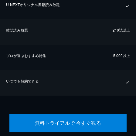
U-NEXTオリジナル書籍読み放題
雑誌読み放題
210誌以上
プロが選ぶおすすめ特集
5,000以上
いつでも解約できる
無料トライアルで 今すぐ観る