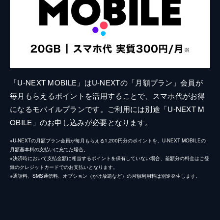
「U-NEXT MOBILE」はU-NEXTの「月額プラン」会員が
毎月もらえるポイントを活用することで、スマホ代がお得
になるモバイルプランです。ご利用には別途「U-NEXT M
OBILE」のお申し込みが必要となります。
※U-NEXTの月額プラン会員が毎月もらえる1,200円分のポイントを、U-NEXT MOBILEの
月額基本料の支払いに充てた場合。
※決済時において支払金額に相当するポイントを保有していない場合、差額分の料金はご登
録のクレジットカードでのお支払いとなります。
※通話料、SMS通信料、オプション（かけ放題など）の月額利用料は別途発生します。