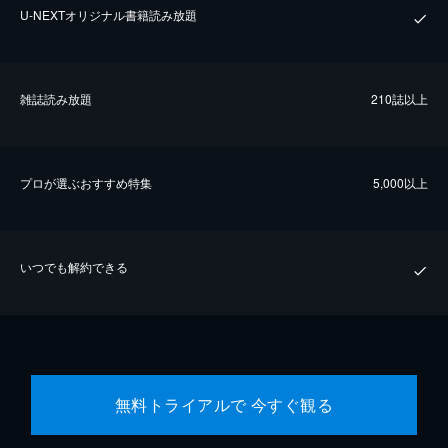
U-NEXTオリジナル書籍読み放題
雑誌読み放題
210誌以上
プロが選ぶおすすめ特集
5,000以上
いつでも解約できる
無料トライアルで 今すぐ観る