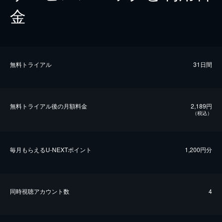
金
無料トライアル
31日間
無料トライアル後の⽉額料金
2,189円
（税込）
毎⽉もらえるU-NEXTポイント
1,200円分
同時視聴アカウント数
4