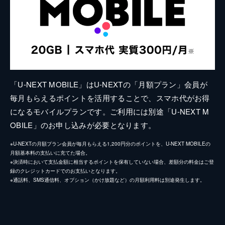
「U-NEXT MOBILE」はU-NEXTの「月額プラン」会員が
毎月もらえるポイントを活用することで、スマホ代がお得
になるモバイルプランです。ご利用には別途「U-NEXT M
OBILE」のお申し込みが必要となります。
※U-NEXTの月額プラン会員が毎月もらえる1,200円分のポイントを、U-NEXT MOBILEの
月額基本料の支払いに充てた場合。
※決済時において支払金額に相当するポイントを保有していない場合、差額分の料金はご登
録のクレジットカードでのお支払いとなります。
※通話料、SMS通信料、オプション（かけ放題など）の月額利用料は別途発生します。