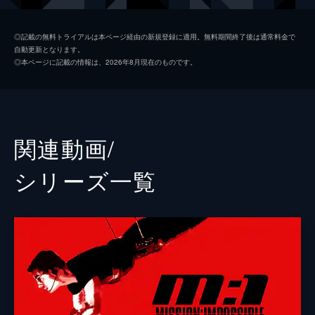
ルーサー・スティッケル
ヴィング・レイムス
◎記載の無料トライアルは本ページ経由の新規登録に適用。無料期間終了後は通常料金で
自動更新となります。
ベンジー・ダン
サイモン・ペッグ
◎本ページに記載の情報は、2026年8月現在のものです。
イルサ・ファウスト
レベッカ・ファーガソン
ソロモン・レーン
ショーン・ハリス
エリカ・スローン
アンジェラ・バセット
関連動画/
ホワイト・ウィドウ
ヴァネッサ・カービー
シリーズ⼀覧
ジュリア
ミシェル・モナハン
アラン・ハンリー
アレック・ボールドウィン
パトリック
ウェス・ベントリー
ゾラ
フレデリック・シュミット
リャン・ヤン