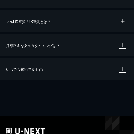
※
作品によって必要なポイントが異なります。
フルHD画質 / 4K画質とは？
月額料金を支払うタイミングは？
※
40％ポイント還元の対象は、クレジットカード決済による作品の購入 / レンタルです。
※
iOSアプリのUコイン決済による作品の購入 / レンタルは、20％のポイント還元です。
※
還元の対象外となる決済方法や商品があります。くわしくは
こちら
をご確認ください。
いつでも解約できますか
こちら