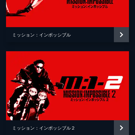
クリストッフェル・ヨーネル
監督
クリストファー・マッカリー
脚本
クリストファー・マッカリー
ミッション：インポッシブル
原作
ブルース・ゲラー
音楽
ローン・バルフェ
製作
トム・クルーズ
ジェイク・マイヤーズ
クリストファー・マッカリー
Ｊ・Ｊ・エイブラムス
ミッション：インポッシブル２