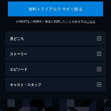
無料トライアルで 今すぐ観る
U-NEXTをご利用中／過去に利用したことがある方は
こちら
見どころ
ストーリー
エピソード
ミッション：インポッシブル／フォールア
キャスト・スタッフ
ウト
147分
出演
イーサン・ハント
トム・クルーズ
オーガスト・ウォーカー
ヘンリー・カヴィル