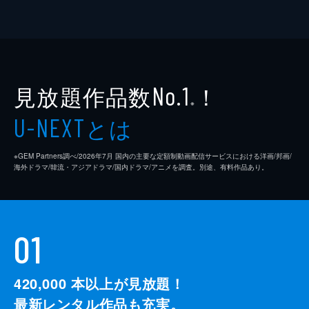
見放題作品数
！
No.1
※
とは
U-NEXT
※GEM Partners調べ/2026年7⽉ 国内の主要な定額制動画配信サービスにおける洋画/邦画/
海外ドラマ/韓流・アジアドラマ/国内ドラマ/アニメを調査。別途、有料作品あり。
01
420,000
本以上が見放題！
最新レンタル作品も充実。