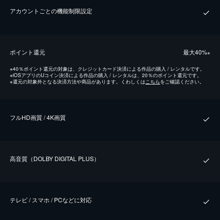
アカウントごとの機能制限設定
ポイント還元
最⼤40%
※
※
40％ポイント還元の対象は、クレジットカード決済による作品の購入 / レンタルです。
※
iOSアプリのUコイン決済による作品の購入 / レンタルは、20％のポイント還元です。
※
還元の対象外となる決済方法や商品があります。くわしくは
こちら
をご確認ください。
フルHD画質 / 4K画質
⾼⾳質（DOLBY DIGITAL PLUS）
テレビ / スマホ / PCなどに対応