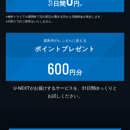
31
日間
円
※
※無料トライアル期間終了日の翌日が属する月から月額料金が発生します。
※日割りでのご請求はいたしません。
最新作の
レンタルに使える
ポイント
プレゼント
600
円分
U-NEXTがお届けするサービスを、31日間ゆっくりと
お試しください。