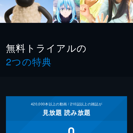
無料トライアルの
2つの特典
420,000
本以上の動画 /
210
誌以上の雑誌が
見放題
読み放題
0