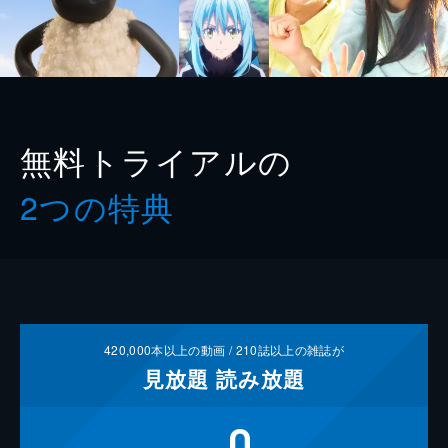
無料トライアルの
2つの特典
420,000
本以上の動画 /
210
誌以上の雑誌が
見放題
読み放題
0