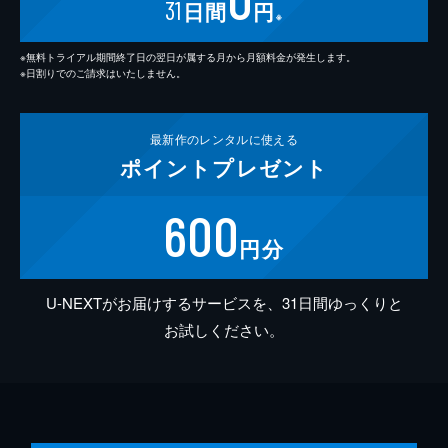
31
日間
円
※
※無料トライアル期間終了日の翌日が属する月から月額料金が発生します。
※日割りでのご請求はいたしません。
最新作の
レンタルに使える
ポイント
プレゼント
600
円分
U-NEXTがお届けするサービスを、31日間ゆっくりと
お試しください。