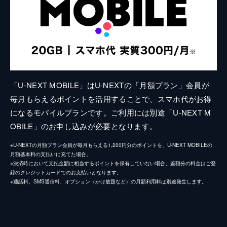
「U-NEXT MOBILE」はU-NEXTの「月額プラン」会員が
毎月もらえるポイントを活用することで、スマホ代がお得
になるモバイルプランです。ご利用には別途「U-NEXT M
OBILE」のお申し込みが必要となります。
※U-NEXTの月額プラン会員が毎月もらえる1,200円分のポイントを、U-NEXT MOBILEの
月額基本料の支払いに充てた場合。
※決済時において支払金額に相当するポイントを保有していない場合、差額分の料金はご登
録のクレジットカードでのお支払いとなります。
※通話料、SMS通信料、オプション（かけ放題など）の月額利用料は別途発生します。