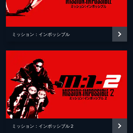
クリストッフェル・ヨーネル
監督
クリストファー・マッカリー
脚本
クリストファー・マッカリー
ミッション：インポッシブル
原作
ブルース・ゲラー
音楽
ローン・バルフェ
製作
トム・クルーズ
ジェイク・マイヤーズ
クリストファー・マッカリー
Ｊ・Ｊ・エイブラムス
ミッション：インポッシブル２