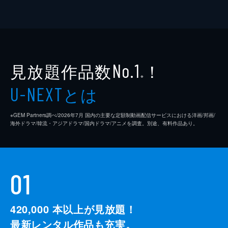
見放題作品数
！
No.1
※
とは
U-NEXT
※GEM Partners調べ/2026年7⽉ 国内の主要な定額制動画配信サービスにおける洋画/邦画/
海外ドラマ/韓流・アジアドラマ/国内ドラマ/アニメを調査。別途、有料作品あり。
01
420,000
本以上が見放題！
最新レンタル作品も充実。