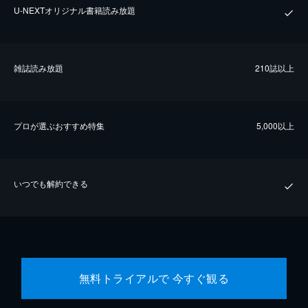
U-NEXTオリジナル書籍読み放題
雑誌読み放題
210誌以上
プロが選ぶおすすめ特集
5,000以上
いつでも解約できる
無料トライアルで 今すぐ観る