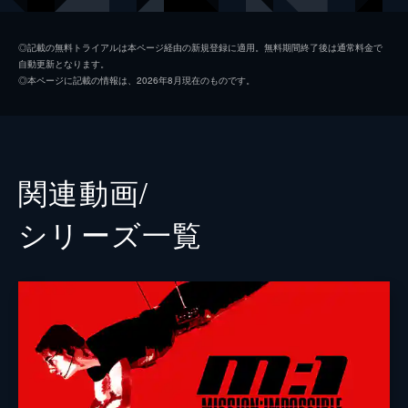
ルーサー・スティッケル
ヴィング・レイムス
◎記載の無料トライアルは本ページ経由の新規登録に適用。無料期間終了後は通常料金で
自動更新となります。
ベンジー・ダン
サイモン・ペッグ
◎本ページに記載の情報は、2026年8月現在のものです。
イルサ・ファウスト
レベッカ・ファーガソン
ソロモン・レーン
ショーン・ハリス
エリカ・スローン
アンジェラ・バセット
関連動画/
ホワイト・ウィドウ
ヴァネッサ・カービー
シリーズ⼀覧
ジュリア
ミシェル・モナハン
アラン・ハンリー
アレック・ボールドウィン
パトリック
ウェス・ベントリー
ゾラ
フレデリック・シュミット
リャン・ヤン