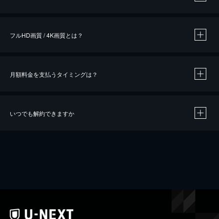
※
作品によって必要なポイントが異なります。
フルHD画質 / 4K画質とは？
月額料金を支払うタイミングは？
※
40％ポイント還元の対象は、クレジットカード決済による作品の購入 / レンタルです。
※
iOSアプリのUコイン決済による作品の購入 / レンタルは、20％のポイント還元です。
※
還元の対象外となる決済方法や商品があります。くわしくは
こちら
をご確認ください。
いつでも解約できますか
こちら