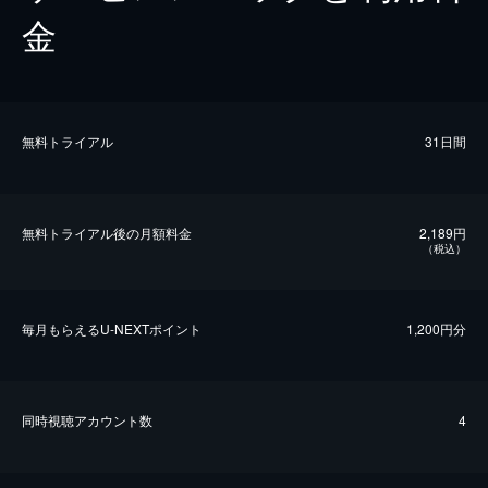
金
無料トライアル
31日間
無料トライアル後の⽉額料金
2,189円
（税込）
毎⽉もらえるU-NEXTポイント
1,200円分
同時視聴アカウント数
4