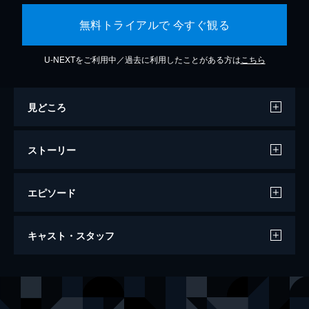
無料トライアルで 今すぐ観る
U-NEXTをご利用中／過去に利用したことがある方は
こちら
見どころ
ストーリー
エピソード
ミッション：インポッシブル／フォールア
キャスト・スタッフ
ウト
147分
出演
イーサン・ハント
トム・クルーズ
オーガスト・ウォーカー
ヘンリー・カヴィル