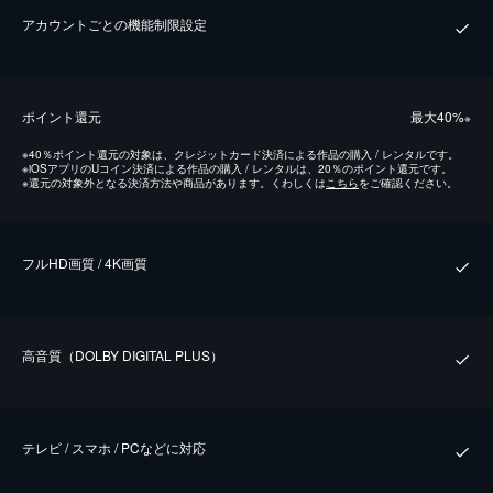
アカウントごとの機能制限設定
ポイント還元
最⼤40%
※
※
40％ポイント還元の対象は、クレジットカード決済による作品の購入 / レンタルです。
※
iOSアプリのUコイン決済による作品の購入 / レンタルは、20％のポイント還元です。
※
還元の対象外となる決済方法や商品があります。くわしくは
こちら
をご確認ください。
フルHD画質 / 4K画質
⾼⾳質（DOLBY DIGITAL PLUS）
テレビ / スマホ / PCなどに対応