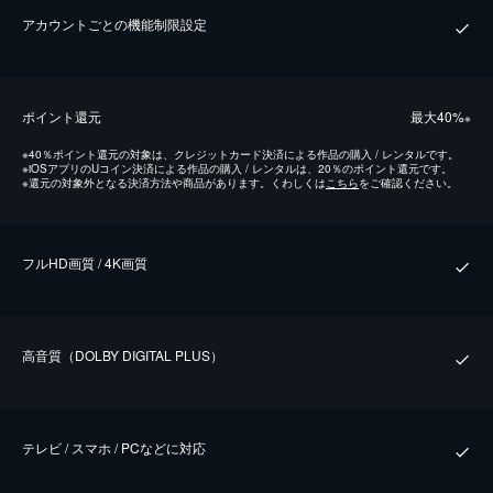
アカウントごとの機能制限設定
ポイント還元
最⼤40%
※
※
40％ポイント還元の対象は、クレジットカード決済による作品の購入 / レンタルです。
※
iOSアプリのUコイン決済による作品の購入 / レンタルは、20％のポイント還元です。
※
還元の対象外となる決済方法や商品があります。くわしくは
こちら
をご確認ください。
フルHD画質 / 4K画質
⾼⾳質（DOLBY DIGITAL PLUS）
テレビ / スマホ / PCなどに対応