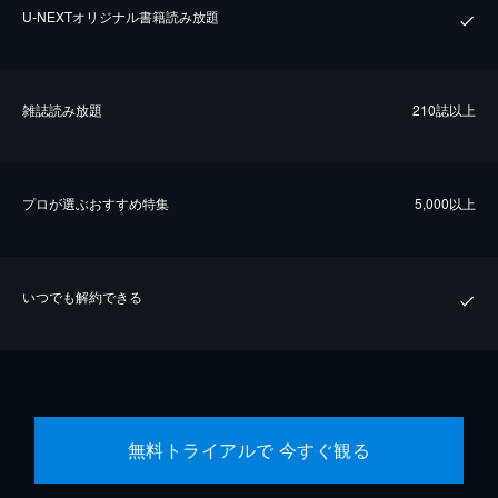
U-NEXTオリジナル書籍読み放題
雑誌読み放題
210誌以上
プロが選ぶおすすめ特集
5,000以上
いつでも解約できる
無料トライアルで 今すぐ観る