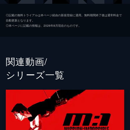
ルーサー・スティッケル
ヴィング・レイムス
◎記載の無料トライアルは本ページ経由の新規登録に適用。無料期間終了後は通常料金で
自動更新となります。
ベンジー・ダン
サイモン・ペッグ
◎本ページに記載の情報は、2026年8月現在のものです。
イルサ・ファウスト
レベッカ・ファーガソン
ソロモン・レーン
ショーン・ハリス
エリカ・スローン
アンジェラ・バセット
関連動画/
ホワイト・ウィドウ
ヴァネッサ・カービー
シリーズ⼀覧
ジュリア
ミシェル・モナハン
アラン・ハンリー
アレック・ボールドウィン
パトリック
ウェス・ベントリー
ゾラ
フレデリック・シュミット
リャン・ヤン