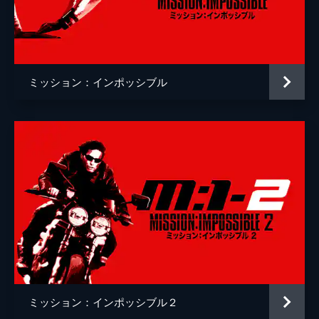
クリストッフェル・ヨーネル
監督
クリストファー・マッカリー
脚本
クリストファー・マッカリー
ミッション：インポッシブル
原作
ブルース・ゲラー
音楽
ローン・バルフェ
製作
トム・クルーズ
ジェイク・マイヤーズ
クリストファー・マッカリー
Ｊ・Ｊ・エイブラムス
ミッション：インポッシブル２