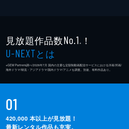
見放題作品数
！
No.1
※
とは
U-NEXT
※GEM Partners調べ/2026年7⽉ 国内の主要な定額制動画配信サービスにおける洋画/邦画/
海外ドラマ/韓流・アジアドラマ/国内ドラマ/アニメを調査。別途、有料作品あり。
01
420,000
本以上が見放題！
最新レンタル作品も充実。