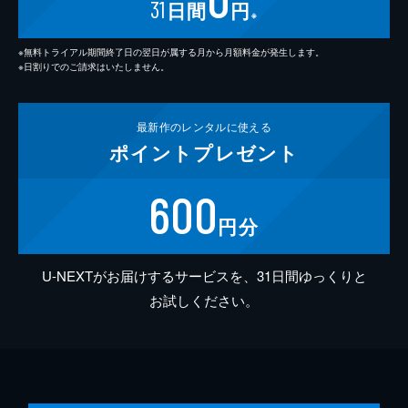
31
日間
円
※
※無料トライアル期間終了日の翌日が属する月から月額料金が発生します。
※日割りでのご請求はいたしません。
最新作の
レンタルに使える
ポイント
プレゼント
600
円分
U-NEXTがお届けするサービスを、31日間ゆっくりと
お試しください。