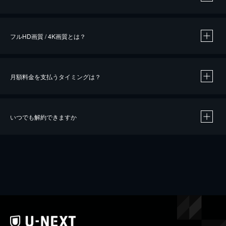
※
作品によって必要なポイントが異なります。
フルHD画質 / 4K画質とは？
月額料金を支払うタイミングは？
※
40％ポイント還元の対象は、クレジットカード決済による作品の購入 / レンタルです。
※
iOSアプリのUコイン決済による作品の購入 / レンタルは、20％のポイント還元です。
※
還元の対象外となる決済方法や商品があります。くわしくは
こちら
をご確認ください。
いつでも解約できますか
こちら