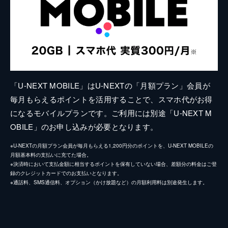
「U-NEXT MOBILE」はU-NEXTの「月額プラン」会員が
毎月もらえるポイントを活用することで、スマホ代がお得
になるモバイルプランです。ご利用には別途「U-NEXT M
OBILE」のお申し込みが必要となります。
※U-NEXTの月額プラン会員が毎月もらえる1,200円分のポイントを、U-NEXT MOBILEの
月額基本料の支払いに充てた場合。
※決済時において支払金額に相当するポイントを保有していない場合、差額分の料金はご登
録のクレジットカードでのお支払いとなります。
※通話料、SMS通信料、オプション（かけ放題など）の月額利用料は別途発生します。