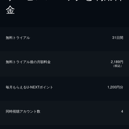
金
無料トライアル
31日間
無料トライアル後の⽉額料金
2,189円
（税込）
毎⽉もらえるU-NEXTポイント
1,200円分
同時視聴アカウント数
4