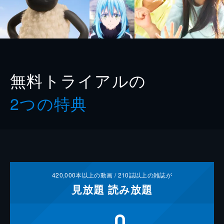
無料トライアルの
2つの特典
420,000
本以上の動画 /
210
誌以上の雑誌が
見放題
読み放題
0