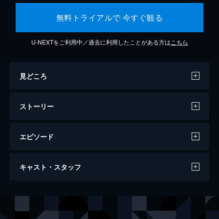
無料トライアルで 今すぐ観る
U-NEXTをご利用中／過去に利用したことがある方は
こちら
見どころ
ストーリー
エピソード
ミッション：インポッシブル／フォールア
キャスト・スタッフ
ウト
147分
出演
イーサン・ハント
トム・クルーズ
オーガスト・ウォーカー
ヘンリー・カヴィル