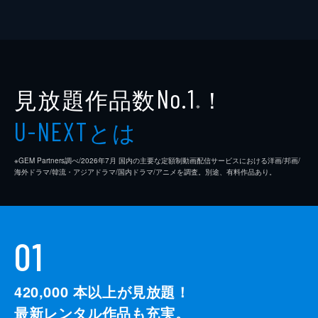
見放題作品数
！
No.1
※
とは
U-NEXT
※GEM Partners調べ/2026年7⽉ 国内の主要な定額制動画配信サービスにおける洋画/邦画/
海外ドラマ/韓流・アジアドラマ/国内ドラマ/アニメを調査。別途、有料作品あり。
01
420,000
本以上が見放題！
最新レンタル作品も充実。