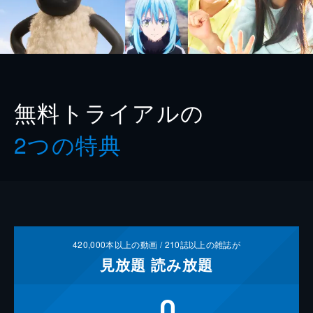
無料トライアルの
2つの特典
420,000
本以上の動画 /
210
誌以上の雑誌が
見放題
読み放題
0