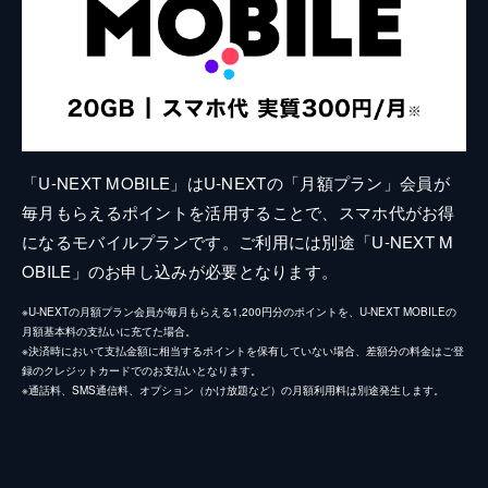
「U-NEXT MOBILE」はU-NEXTの「月額プラン」会員が
毎月もらえるポイントを活用することで、スマホ代がお得
になるモバイルプランです。ご利用には別途「U-NEXT M
OBILE」のお申し込みが必要となります。
※U-NEXTの月額プラン会員が毎月もらえる1,200円分のポイントを、U-NEXT MOBILEの
月額基本料の支払いに充てた場合。
※決済時において支払金額に相当するポイントを保有していない場合、差額分の料金はご登
録のクレジットカードでのお支払いとなります。
※通話料、SMS通信料、オプション（かけ放題など）の月額利用料は別途発生します。