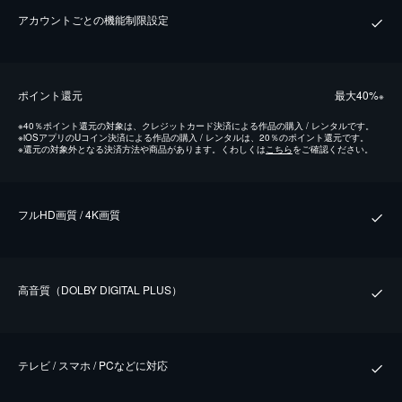
アカウントごとの機能制限設定
ポイント還元
最⼤40%
※
※
40％ポイント還元の対象は、クレジットカード決済による作品の購入 / レンタルです。
※
iOSアプリのUコイン決済による作品の購入 / レンタルは、20％のポイント還元です。
※
還元の対象外となる決済方法や商品があります。くわしくは
こちら
をご確認ください。
フルHD画質 / 4K画質
⾼⾳質（DOLBY DIGITAL PLUS）
テレビ / スマホ / PCなどに対応