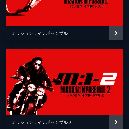
クリストッフェル・ヨーネル
監督
クリストファー・マッカリー
脚本
クリストファー・マッカリー
ミッション：インポッシブル
原作
ブルース・ゲラー
音楽
ローン・バルフェ
製作
トム・クルーズ
ジェイク・マイヤーズ
クリストファー・マッカリー
Ｊ・Ｊ・エイブラムス
ミッション：インポッシブル２