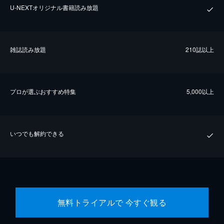
U-NEXTオリジナル書籍読み放題
雑誌読み放題
210誌以上
プロが選ぶおすすめ特集
5,000以上
いつでも解約できる
無料トライアルで 今すぐ観る