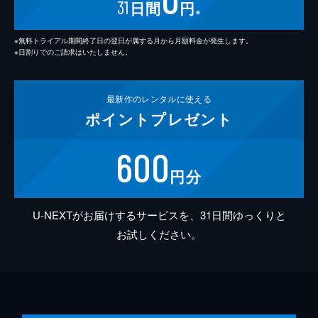
31
日間
円
※
※無料トライアル期間終了日の翌日が属する月から月額料金が発生します。
※日割りでのご請求はいたしません。
最新作の
レンタルに使える
ポイント
プレゼント
600
円分
U-NEXTがお届けするサービスを、31日間ゆっくりと
お試しください。