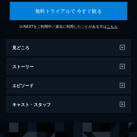
無料トライアルで 今すぐ観る
U-NEXTをご利用中／過去に利用したことがある方は
こちら
見どころ
ストーリー
エピソード
ミッション：インポッシブル／フォールア
キャスト・スタッフ
ウト
147分
出演
イーサン・ハント
トム・クルーズ
オーガスト・ウォーカー
ヘンリー・カヴィル