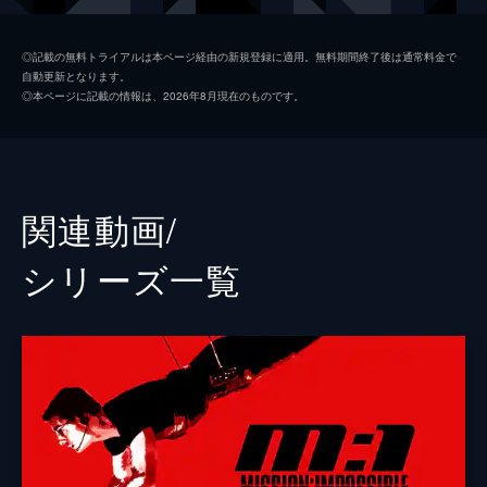
ルーサー・スティッケル
ヴィング・レイムス
◎記載の無料トライアルは本ページ経由の新規登録に適用。無料期間終了後は通常料金で
自動更新となります。
ベンジー・ダン
サイモン・ペッグ
◎本ページに記載の情報は、2026年8月現在のものです。
イルサ・ファウスト
レベッカ・ファーガソン
ソロモン・レーン
ショーン・ハリス
エリカ・スローン
アンジェラ・バセット
関連動画/
ホワイト・ウィドウ
ヴァネッサ・カービー
シリーズ⼀覧
ジュリア
ミシェル・モナハン
アラン・ハンリー
アレック・ボールドウィン
パトリック
ウェス・ベントリー
ゾラ
フレデリック・シュミット
リャン・ヤン