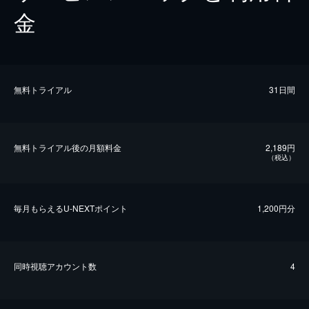
金
無料トライアル
31日間
無料トライアル後の⽉額料金
2,189円
（税込）
毎⽉もらえるU-NEXTポイント
1,200円分
同時視聴アカウント数
4