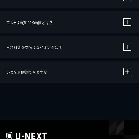
※
作品によって必要なポイントが異なります。
フルHD画質 / 4K画質とは？
月額料金を支払うタイミングは？
※
40％ポイント還元の対象は、クレジットカード決済による作品の購入 / レンタルです。
※
iOSアプリのUコイン決済による作品の購入 / レンタルは、20％のポイント還元です。
※
還元の対象外となる決済方法や商品があります。くわしくは
こちら
をご確認ください。
いつでも解約できますか
こちら