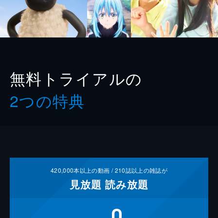
無料トライアルの
2つの特典
420,000
本以上の動画 /
210
誌以上の雑誌が
見放題
読み放題
0