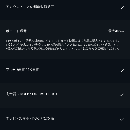
アカウントごとの機能制限設定
ポイント還元
最⼤40%
※
※
40％ポイント還元の対象は、クレジットカード決済による作品の購入 / レンタルです。
※
iOSアプリのUコイン決済による作品の購入 / レンタルは、20％のポイント還元です。
※
還元の対象外となる決済方法や商品があります。くわしくは
こちら
をご確認ください。
フルHD画質 / 4K画質
⾼⾳質（DOLBY DIGITAL PLUS）
テレビ / スマホ / PCなどに対応