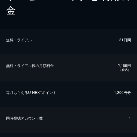
金
無料トライアル
31日間
無料トライアル後の⽉額料金
2,189円
（税込）
毎⽉もらえるU-NEXTポイント
1,200円分
同時視聴アカウント数
4