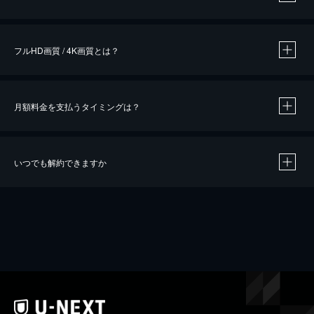
※
作品によって必要なポイントが異なります。
フルHD画質 / 4K画質とは？
月額料金を支払うタイミングは？
※
40％ポイント還元の対象は、クレジットカード決済による作品の購入 / レンタルです。
※
iOSアプリのUコイン決済による作品の購入 / レンタルは、20％のポイント還元です。
※
還元の対象外となる決済方法や商品があります。くわしくは
こちら
をご確認ください。
いつでも解約できますか
こちら