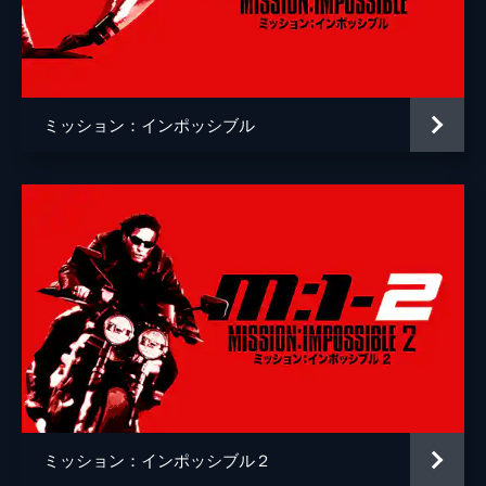
クリストッフェル・ヨーネル
監督
クリストファー・マッカリー
脚本
クリストファー・マッカリー
ミッション：インポッシブル
原作
ブルース・ゲラー
音楽
ローン・バルフェ
製作
トム・クルーズ
ジェイク・マイヤーズ
クリストファー・マッカリー
Ｊ・Ｊ・エイブラムス
ミッション：インポッシブル２