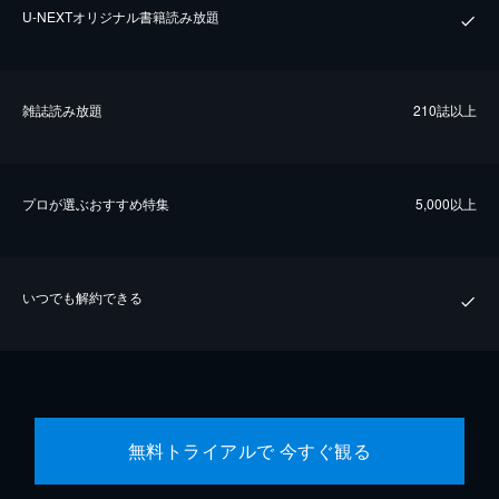
U-NEXTオリジナル書籍読み放題
雑誌読み放題
210誌以上
プロが選ぶおすすめ特集
5,000以上
いつでも解約できる
無料トライアルで 今すぐ観る