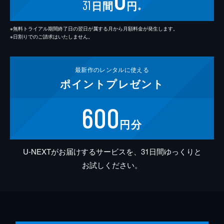
31
日間
円
※
※無料トライアル期間終了日の翌日が属する月から月額料金が発生します。
※日割りでのご請求はいたしません。
最新作の
レンタルに使える
ポイント
プレゼント
600
円分
U-NEXTがお届けするサービスを、31日間ゆっくりと
お試しください。