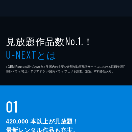
見放題作品数
！
No.1
※
とは
U-NEXT
※GEM Partners調べ/2026年7⽉ 国内の主要な定額制動画配信サービスにおける洋画/邦画/
海外ドラマ/韓流・アジアドラマ/国内ドラマ/アニメを調査。別途、有料作品あり。
01
420,000
本以上が見放題！
最新レンタル作品も充実。