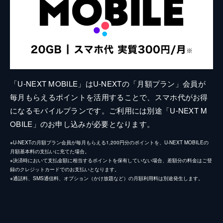
「U-NEXT MOBILE」はU-NEXTの「月額プラン」会員が
毎月もらえるポイントを活用することで、スマホ代がお得
になるモバイルプランです。ご利用には別途「U-NEXT M
OBILE」のお申し込みが必要となります。
※U-NEXTの月額プラン会員が毎月もらえる1,200円分のポイントを、U-NEXT MOBILEの
月額基本料の支払いに充てた場合。
※決済時において支払金額に相当するポイントを保有していない場合、差額分の料金はご登
録のクレジットカードでのお支払いとなります。
※通話料、SMS通信料、オプション（かけ放題など）の月額利用料は別途発生します。