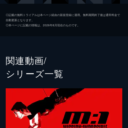
ルーサー・スティッケル
ヴィング・レイムス
◎記載の無料トライアルは本ページ経由の新規登録に適用。無料期間終了後は通常料金で
自動更新となります。
ベンジー・ダン
サイモン・ペッグ
◎本ページに記載の情報は、2026年8月現在のものです。
イルサ・ファウスト
レベッカ・ファーガソン
ソロモン・レーン
ショーン・ハリス
エリカ・スローン
アンジェラ・バセット
関連動画/
ホワイト・ウィドウ
ヴァネッサ・カービー
シリーズ⼀覧
ジュリア
ミシェル・モナハン
アラン・ハンリー
アレック・ボールドウィン
パトリック
ウェス・ベントリー
ゾラ
フレデリック・シュミット
リャン・ヤン