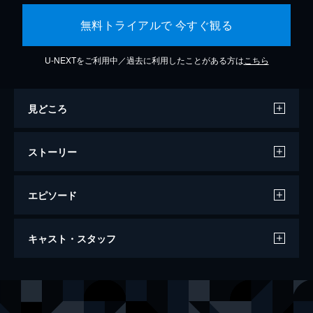
無料トライアルで 今すぐ観る
U-NEXTをご利用中／過去に利用したことがある方は
こちら
見どころ
ストーリー
エピソード
ミッション：インポッシブル／フォールア
キャスト・スタッフ
ウト
147分
出演
イーサン・ハント
トム・クルーズ
オーガスト・ウォーカー
ヘンリー・カヴィル