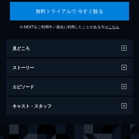
無料トライアルで 今すぐ観る
U-NEXTをご利用中／過去に利用したことがある方は
こちら
見どころ
ストーリー
エピソード
ミッション：インポッシブル／フォールア
キャスト・スタッフ
ウト
147分
出演
イーサン・ハント
トム・クルーズ
オーガスト・ウォーカー
ヘンリー・カヴィル