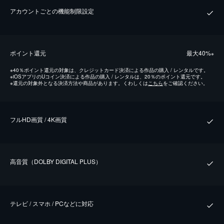
アカウントごとの機能制限設定
ポイント還元
最⼤40%
※
※
40％ポイント還元の対象は、クレジットカード決済による作品の購入 / レンタルです。
※
iOSアプリのUコイン決済による作品の購入 / レンタルは、20％のポイント還元です。
※
還元の対象外となる決済方法や商品があります。くわしくは
こちら
をご確認ください。
フルHD画質 / 4K画質
⾼⾳質（DOLBY DIGITAL PLUS）
テレビ / スマホ / PCなどに対応