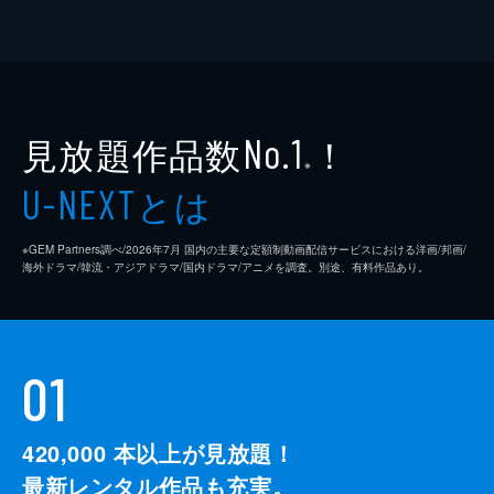
見放題作品数
！
No.1
※
とは
U-NEXT
※GEM Partners調べ/2026年7⽉ 国内の主要な定額制動画配信サービスにおける洋画/邦画/
海外ドラマ/韓流・アジアドラマ/国内ドラマ/アニメを調査。別途、有料作品あり。
01
420,000
本以上が見放題！
最新レンタル作品も充実。