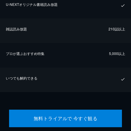
U-NEXTオリジナル書籍読み放題
雑誌読み放題
210誌以上
プロが選ぶおすすめ特集
5,000以上
いつでも解約できる
無料トライアルで 今すぐ観る