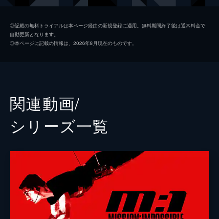
ルーサー・スティッケル
ヴィング・レイムス
◎記載の無料トライアルは本ページ経由の新規登録に適用。無料期間終了後は通常料金で
自動更新となります。
ベンジー・ダン
サイモン・ペッグ
◎本ページに記載の情報は、2026年8月現在のものです。
イルサ・ファウスト
レベッカ・ファーガソン
ソロモン・レーン
ショーン・ハリス
エリカ・スローン
アンジェラ・バセット
関連動画/
ホワイト・ウィドウ
ヴァネッサ・カービー
シリーズ⼀覧
ジュリア
ミシェル・モナハン
アラン・ハンリー
アレック・ボールドウィン
パトリック
ウェス・ベントリー
ゾラ
フレデリック・シュミット
リャン・ヤン