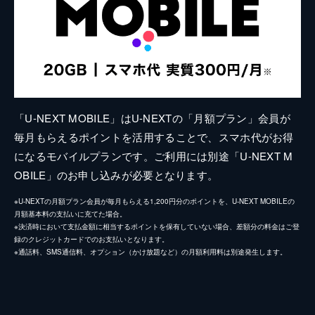
「U-NEXT MOBILE」はU-NEXTの「月額プラン」会員が
毎月もらえるポイントを活用することで、スマホ代がお得
になるモバイルプランです。ご利用には別途「U-NEXT M
OBILE」のお申し込みが必要となります。
※U-NEXTの月額プラン会員が毎月もらえる1,200円分のポイントを、U-NEXT MOBILEの
月額基本料の支払いに充てた場合。
※決済時において支払金額に相当するポイントを保有していない場合、差額分の料金はご登
録のクレジットカードでのお支払いとなります。
※通話料、SMS通信料、オプション（かけ放題など）の月額利用料は別途発生します。