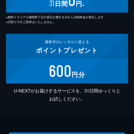
31
日間
円
※
※無料トライアル期間終了日の翌日が属する月から月額料金が発生します。
※日割りでのご請求はいたしません。
最新作の
レンタルに使える
ポイント
プレゼント
600
円分
U-NEXTがお届けするサービスを、31日間ゆっくりと
お試しください。