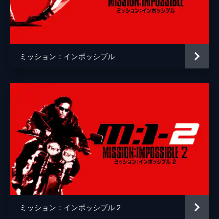
クリストッフェル・ヨーネル
監督
クリストファー・マッカリー
脚本
クリストファー・マッカリー
ミッション：インポッシブル
原作
ブルース・ゲラー
音楽
ローン・バルフェ
製作
トム・クルーズ
ジェイク・マイヤーズ
クリストファー・マッカリー
Ｊ・Ｊ・エイブラムス
ミッション：インポッシブル２