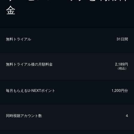
金
無料トライアル
31日間
無料トライアル後の⽉額料金
2,189円
（税込）
毎⽉もらえるU-NEXTポイント
1,200円分
同時視聴アカウント数
4