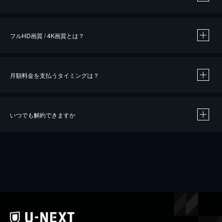
※
作品によって必要なポイントが異なります。
フルHD画質 / 4K画質とは？
月額料金を支払うタイミングは？
※
40％ポイント還元の対象は、クレジットカード決済による作品の購入 / レンタルです。
※
iOSアプリのUコイン決済による作品の購入 / レンタルは、20％のポイント還元です。
※
還元の対象外となる決済方法や商品があります。くわしくは
こちら
をご確認ください。
いつでも解約できますか
こちら