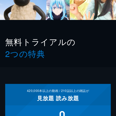
無料トライアルの
2つの特典
420,000
本以上の動画 /
210
誌以上の雑誌が
見放題
読み放題
0