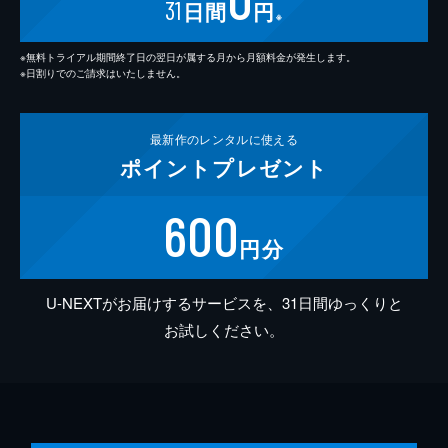
31
日間
円
※
※無料トライアル期間終了日の翌日が属する月から月額料金が発生します。
※日割りでのご請求はいたしません。
最新作の
レンタルに使える
ポイント
プレゼント
600
円分
U-NEXTがお届けするサービスを、31日間ゆっくりと
お試しください。