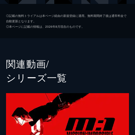
ルーサー・スティッケル
ヴィング・レイムス
◎記載の無料トライアルは本ページ経由の新規登録に適用。無料期間終了後は通常料金で
自動更新となります。
ベンジー・ダン
サイモン・ペッグ
◎本ページに記載の情報は、2026年8月現在のものです。
イルサ・ファウスト
レベッカ・ファーガソン
ソロモン・レーン
ショーン・ハリス
エリカ・スローン
アンジェラ・バセット
関連動画/
ホワイト・ウィドウ
ヴァネッサ・カービー
シリーズ⼀覧
ジュリア
ミシェル・モナハン
アラン・ハンリー
アレック・ボールドウィン
パトリック
ウェス・ベントリー
ゾラ
フレデリック・シュミット
リャン・ヤン