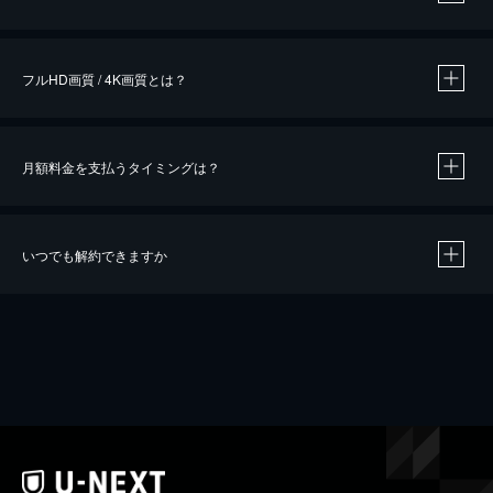
※
作品によって必要なポイントが異なります。
フルHD画質 / 4K画質とは？
月額料金を支払うタイミングは？
※
40％ポイント還元の対象は、クレジットカード決済による作品の購入 / レンタルです。
※
iOSアプリのUコイン決済による作品の購入 / レンタルは、20％のポイント還元です。
※
還元の対象外となる決済方法や商品があります。くわしくは
こちら
をご確認ください。
いつでも解約できますか
こちら