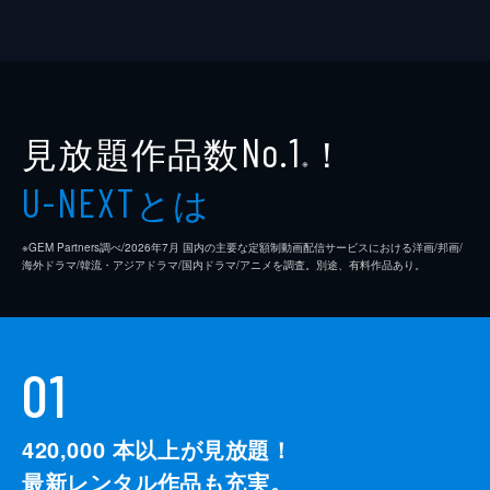
見放題作品数
！
No.1
※
とは
U-NEXT
※GEM Partners調べ/2026年7⽉ 国内の主要な定額制動画配信サービスにおける洋画/邦画/
海外ドラマ/韓流・アジアドラマ/国内ドラマ/アニメを調査。別途、有料作品あり。
01
420,000
本以上が見放題！
最新レンタル作品も充実。