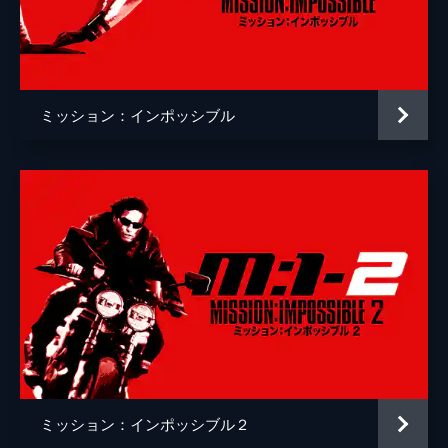
クリストッフェル・ヨーネル
監督
クリストファー・マッカリー
脚本
クリストファー・マッカリー
ミッション：インポッシブル
原作
ブルース・ゲラー
音楽
ローン・バルフェ
製作
トム・クルーズ
ジェイク・マイヤーズ
クリストファー・マッカリー
Ｊ・Ｊ・エイブラムス
ミッション：インポッシブル２