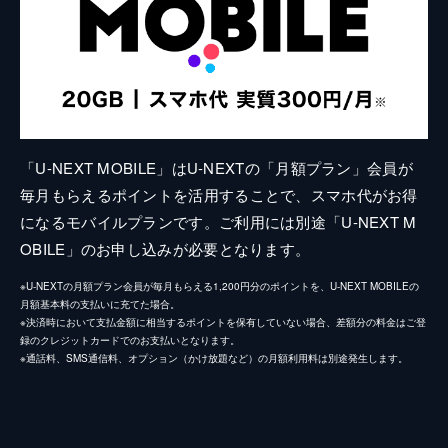
「U-NEXT MOBILE」はU-NEXTの「月額プラン」会員が
毎月もらえるポイントを活用することで、スマホ代がお得
になるモバイルプランです。ご利用には別途「U-NEXT M
OBILE」のお申し込みが必要となります。
※U-NEXTの月額プラン会員が毎月もらえる1,200円分のポイントを、U-NEXT MOBILEの
月額基本料の支払いに充てた場合。
※決済時において支払金額に相当するポイントを保有していない場合、差額分の料金はご登
録のクレジットカードでのお支払いとなります。
※通話料、SMS通信料、オプション（かけ放題など）の月額利用料は別途発生します。