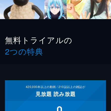
無料トライアルの
2つの特典
420,000
本以上の動画 /
210
誌以上の雑誌が
見放題
読み放題
0