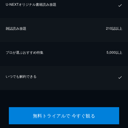
U-NEXTオリジナル書籍読み放題
雑誌読み放題
210誌以上
プロが選ぶおすすめ特集
5,000以上
いつでも解約できる
無料トライアルで 今すぐ観る