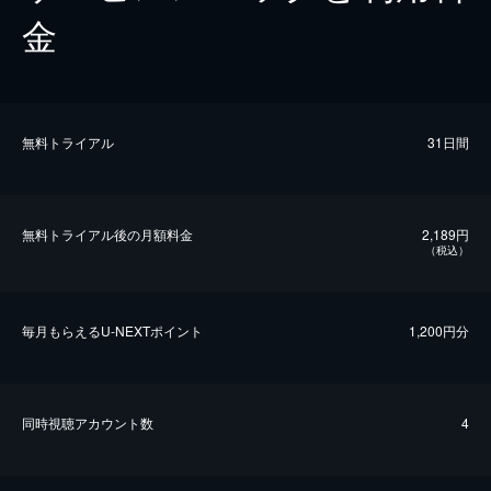
金
無料トライアル
31日間
無料トライアル後の⽉額料金
2,189円
（税込）
毎⽉もらえるU-NEXTポイント
1,200円分
同時視聴アカウント数
4