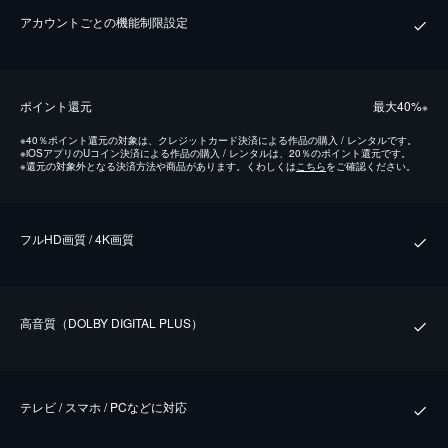
アカウントごとの機能制限設定
ポイント還元
最⼤40%
※
※
40％ポイント還元の対象は、クレジットカード決済による作品の購入 / レンタルです。
※
iOSアプリのUコイン決済による作品の購入 / レンタルは、20％のポイント還元です。
※
還元の対象外となる決済方法や商品があります。くわしくは
こちら
をご確認ください。
フルHD画質 / 4K画質
⾼⾳質（DOLBY DIGITAL PLUS）
テレビ / スマホ / PCなどに対応