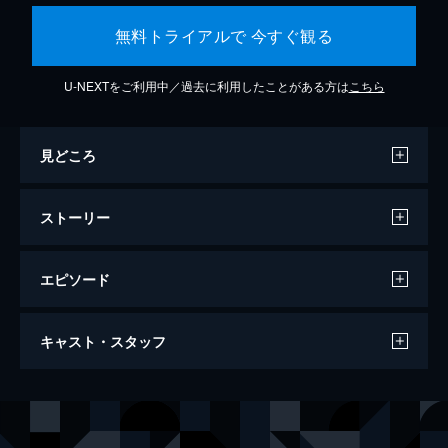
無料トライアルで 今すぐ観る
U-NEXTをご利用中／過去に利用したことがある方は
こちら
見どころ
ストーリー
エピソード
ミッション：インポッシブル／フォールア
キャスト・スタッフ
ウト
147分
出演
イーサン・ハント
トム・クルーズ
オーガスト・ウォーカー
ヘンリー・カヴィル