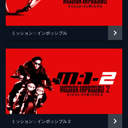
クリストッフェル・ヨーネル
監督
クリストファー・マッカリー
脚本
クリストファー・マッカリー
ミッション：インポッシブル
原作
ブルース・ゲラー
音楽
ローン・バルフェ
製作
トム・クルーズ
ジェイク・マイヤーズ
クリストファー・マッカリー
Ｊ・Ｊ・エイブラムス
ミッション：インポッシブル２