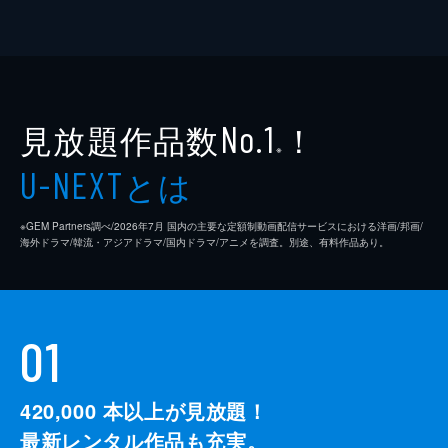
見放題作品数
！
No.1
※
とは
U-NEXT
※GEM Partners調べ/2026年7⽉ 国内の主要な定額制動画配信サービスにおける洋画/邦画/
海外ドラマ/韓流・アジアドラマ/国内ドラマ/アニメを調査。別途、有料作品あり。
01
420,000
本以上が見放題！
最新レンタル作品も充実。