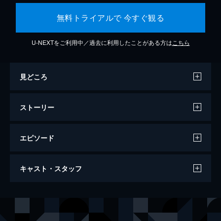
無料トライアルで 今すぐ観る
U-NEXTをご利用中／過去に利用したことがある方は
こちら
見どころ
ストーリー
エピソード
ミッション：インポッシブル／フォールア
キャスト・スタッフ
ウト
147分
出演
イーサン・ハント
トム・クルーズ
オーガスト・ウォーカー
ヘンリー・カヴィル