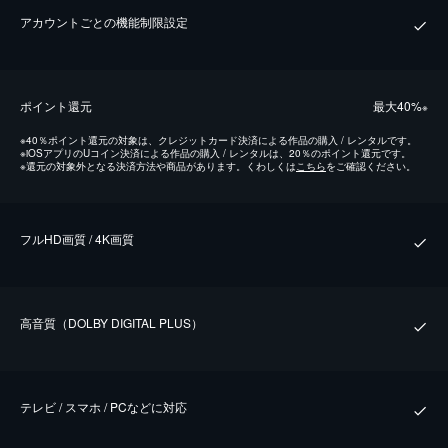
アカウントごとの機能制限設定
ポイント還元
最⼤40%
※
※
40％ポイント還元の対象は、クレジットカード決済による作品の購入 / レンタルです。
※
iOSアプリのUコイン決済による作品の購入 / レンタルは、20％のポイント還元です。
※
還元の対象外となる決済方法や商品があります。くわしくは
こちら
をご確認ください。
フルHD画質 / 4K画質
⾼⾳質（DOLBY DIGITAL PLUS）
テレビ / スマホ / PCなどに対応