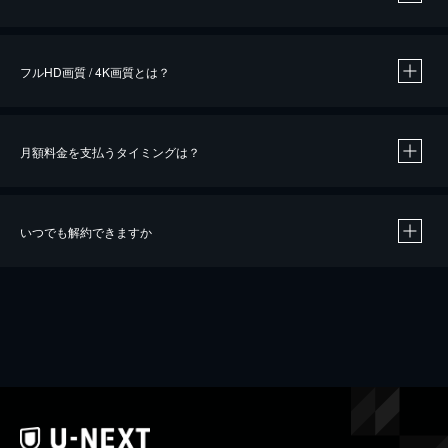
※
作品によって必要なポイントが異なります。
フルHD画質 / 4K画質とは？
月額料金を支払うタイミングは？
※
40％ポイント還元の対象は、クレジットカード決済による作品の購入 / レンタルです。
※
iOSアプリのUコイン決済による作品の購入 / レンタルは、20％のポイント還元です。
※
還元の対象外となる決済方法や商品があります。くわしくは
こちら
をご確認ください。
いつでも解約できますか
こちら