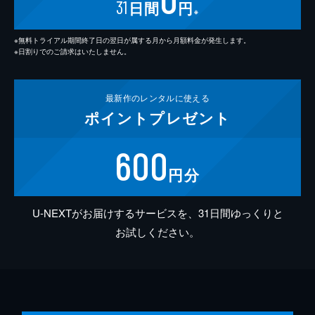
31
日間
円
※
※無料トライアル期間終了日の翌日が属する月から月額料金が発生します。
※日割りでのご請求はいたしません。
最新作の
レンタルに使える
ポイント
プレゼント
600
円分
U-NEXTがお届けするサービスを、31日間ゆっくりと
お試しください。