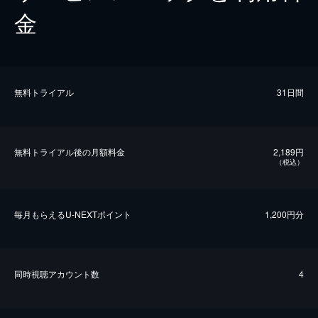
金
無料トライアル
31日間
無料トライアル後の⽉額料金
2,189円
（税込）
毎⽉もらえるU-NEXTポイント
1,200円分
同時視聴アカウント数
4