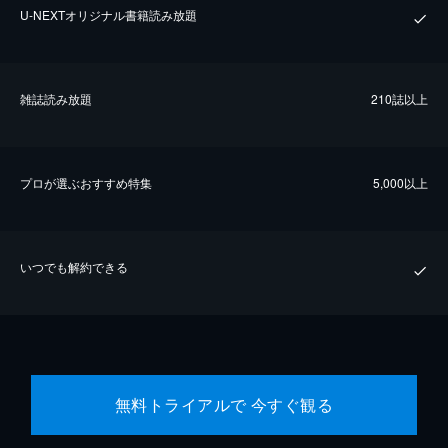
U-NEXTオリジナル書籍読み放題
雑誌読み放題
210誌以上
プロが選ぶおすすめ特集
5,000以上
いつでも解約できる
無料トライアルで 今すぐ観る