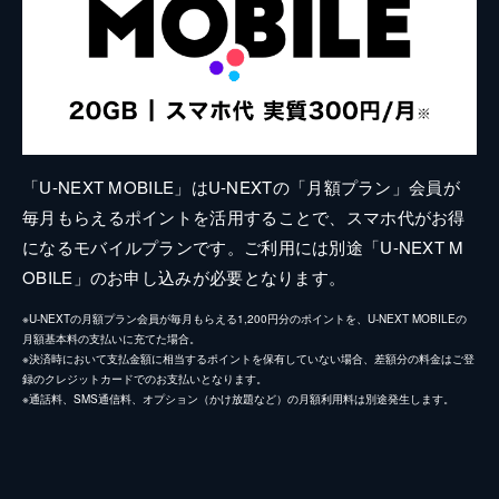
「U-NEXT MOBILE」はU-NEXTの「月額プラン」会員が
毎月もらえるポイントを活用することで、スマホ代がお得
になるモバイルプランです。ご利用には別途「U-NEXT M
OBILE」のお申し込みが必要となります。
※U-NEXTの月額プラン会員が毎月もらえる1,200円分のポイントを、U-NEXT MOBILEの
月額基本料の支払いに充てた場合。
※決済時において支払金額に相当するポイントを保有していない場合、差額分の料金はご登
録のクレジットカードでのお支払いとなります。
※通話料、SMS通信料、オプション（かけ放題など）の月額利用料は別途発生します。