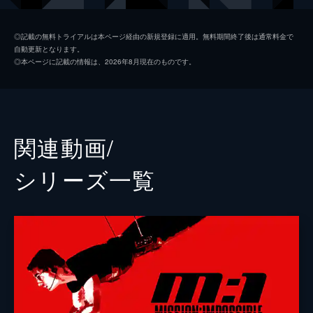
ルーサー・スティッケル
ヴィング・レイムス
◎記載の無料トライアルは本ページ経由の新規登録に適用。無料期間終了後は通常料金で
自動更新となります。
ベンジー・ダン
サイモン・ペッグ
◎本ページに記載の情報は、2026年8月現在のものです。
イルサ・ファウスト
レベッカ・ファーガソン
ソロモン・レーン
ショーン・ハリス
エリカ・スローン
アンジェラ・バセット
関連動画/
ホワイト・ウィドウ
ヴァネッサ・カービー
シリーズ⼀覧
ジュリア
ミシェル・モナハン
アラン・ハンリー
アレック・ボールドウィン
パトリック
ウェス・ベントリー
ゾラ
フレデリック・シュミット
リャン・ヤン