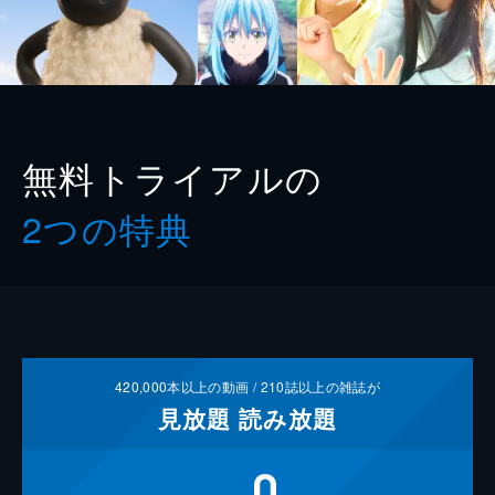
無料トライアルの
2つの特典
420,000
本以上の動画 /
210
誌以上の雑誌が
見放題
読み放題
0