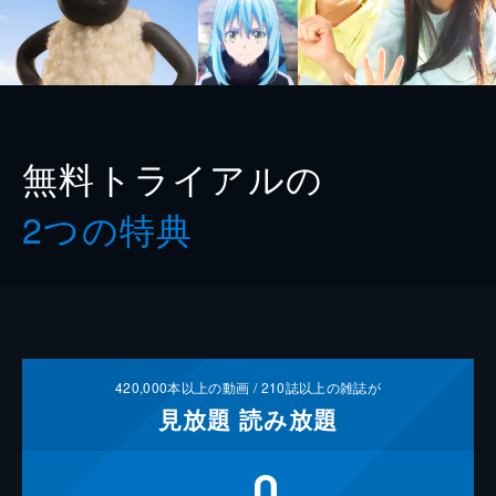
無料トライアルの
2つの特典
420,000
本以上の動画 /
210
誌以上の雑誌が
見放題
読み放題
0