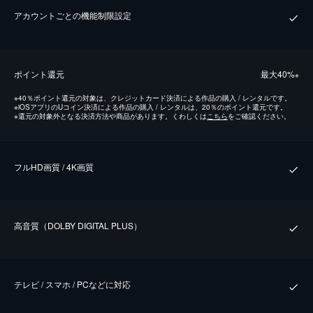
アカウントごとの機能制限設定
ポイント還元
最⼤40%
※
※
40％ポイント還元の対象は、クレジットカード決済による作品の購入 / レンタルです。
※
iOSアプリのUコイン決済による作品の購入 / レンタルは、20％のポイント還元です。
※
還元の対象外となる決済方法や商品があります。くわしくは
こちら
をご確認ください。
フルHD画質 / 4K画質
⾼⾳質（DOLBY DIGITAL PLUS）
テレビ / スマホ / PCなどに対応