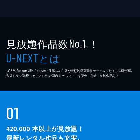
見放題作品数
！
No.1
※
とは
U-NEXT
※GEM Partners調べ/2026年7⽉ 国内の主要な定額制動画配信サービスにおける洋画/邦画/
海外ドラマ/韓流・アジアドラマ/国内ドラマ/アニメを調査。別途、有料作品あり。
01
420,000
本以上が見放題！
最新レンタル作品も充実。