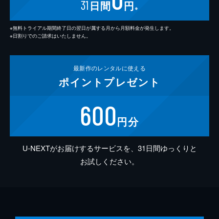
31
日間
円
※
※無料トライアル期間終了日の翌日が属する月から月額料金が発生します。
※日割りでのご請求はいたしません。
最新作の
レンタルに使える
ポイント
プレゼント
600
円分
U-NEXTがお届けするサービスを、31日間ゆっくりと
お試しください。