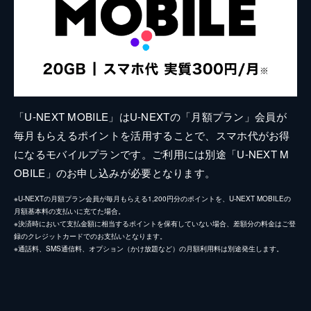
「U-NEXT MOBILE」はU-NEXTの「月額プラン」会員が
毎月もらえるポイントを活用することで、スマホ代がお得
になるモバイルプランです。ご利用には別途「U-NEXT M
OBILE」のお申し込みが必要となります。
※U-NEXTの月額プラン会員が毎月もらえる1,200円分のポイントを、U-NEXT MOBILEの
月額基本料の支払いに充てた場合。
※決済時において支払金額に相当するポイントを保有していない場合、差額分の料金はご登
録のクレジットカードでのお支払いとなります。
※通話料、SMS通信料、オプション（かけ放題など）の月額利用料は別途発生します。