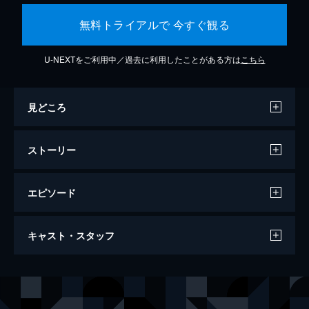
無料トライアルで 今すぐ観る
U-NEXTをご利用中／過去に利用したことがある方は
こちら
見どころ
ストーリー
エピソード
ミッション：インポッシブル／フォールア
キャスト・スタッフ
ウト
147分
出演
イーサン・ハント
トム・クルーズ
オーガスト・ウォーカー
ヘンリー・カヴィル