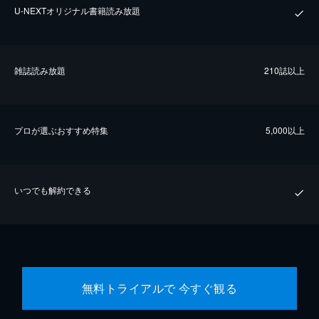
U-NEXTオリジナル書籍読み放題
雑誌読み放題
210誌以上
プロが選ぶおすすめ特集
5,000以上
いつでも解約できる
無料トライアルで 今すぐ観る