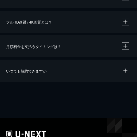
※
作品によって必要なポイントが異なります。
フルHD画質 / 4K画質とは？
月額料金を支払うタイミングは？
※
40％ポイント還元の対象は、クレジットカード決済による作品の購入 / レンタルです。
※
iOSアプリのUコイン決済による作品の購入 / レンタルは、20％のポイント還元です。
※
還元の対象外となる決済方法や商品があります。くわしくは
こちら
をご確認ください。
いつでも解約できますか
こちら