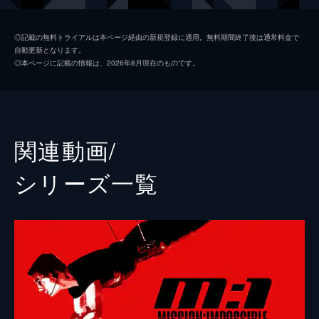
ルーサー・スティッケル
ヴィング・レイムス
◎記載の無料トライアルは本ページ経由の新規登録に適用。無料期間終了後は通常料金で
自動更新となります。
ベンジー・ダン
サイモン・ペッグ
◎本ページに記載の情報は、2026年8月現在のものです。
イルサ・ファウスト
レベッカ・ファーガソン
ソロモン・レーン
ショーン・ハリス
エリカ・スローン
アンジェラ・バセット
関連動画/
ホワイト・ウィドウ
ヴァネッサ・カービー
シリーズ⼀覧
ジュリア
ミシェル・モナハン
アラン・ハンリー
アレック・ボールドウィン
パトリック
ウェス・ベントリー
ゾラ
フレデリック・シュミット
リャン・ヤン