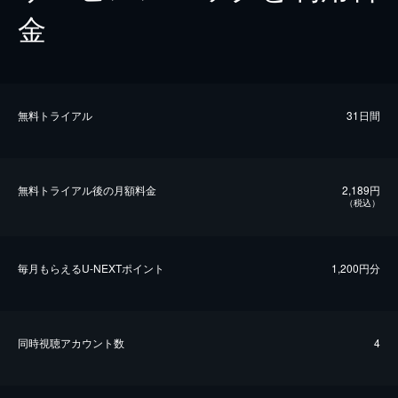
金
無料トライアル
31日間
無料トライアル後の⽉額料金
2,189円
（税込）
毎⽉もらえるU-NEXTポイント
1,200円分
同時視聴アカウント数
4