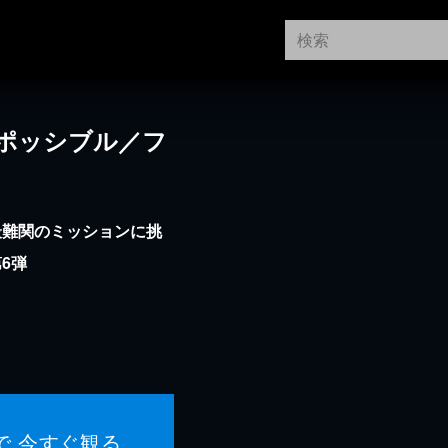
ポッシブル／フ
最難関のミッションに挑
6弾
で 今すぐ観る