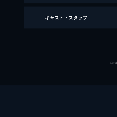
キャスト・スタッフ
ミッション：インポッシブル／フォ
147分
出演
◎記