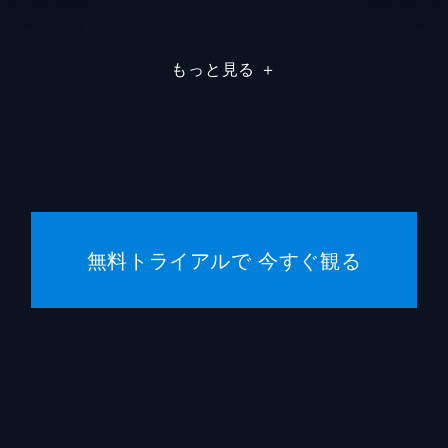
クリス
もっと見る
＋
ブルー
ローン
トム・
ジェイ
無料トライアルで 今すぐ観る
クリス
Ｊ・Ｊ