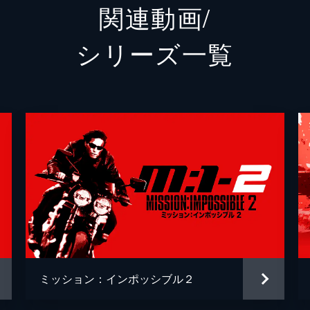
関連動画/
エリカ・スローン
アンジ
シリーズ⼀覧
ホワイト・ウィドウ
ヴァネ
ジュリア
ミシェ
アラン・ハンリー
アレッ
パトリック
ウェス
ゾラ
フレデ
リャン
クリス
ミッション：インポッシブル２
クリス