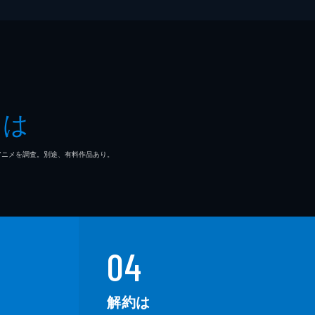
とは
マ/アニメを調査。別途、有料作品あり。
04
解約は