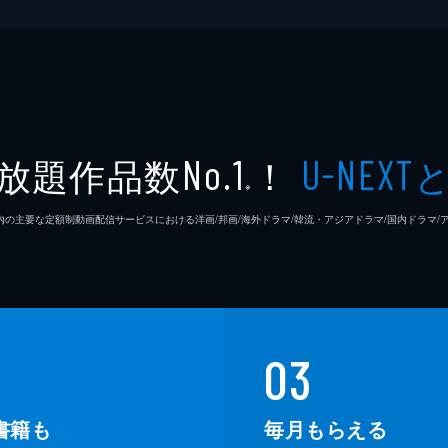
放題作品数
！
No.1
U-NEXT
※
26年7⽉ 国内の主要な定額制動画配信サービスにおける洋画/邦画/海外ドラマ/韓流・アジアドラマ/国内ドラ
03
書籍も
毎月もらえる