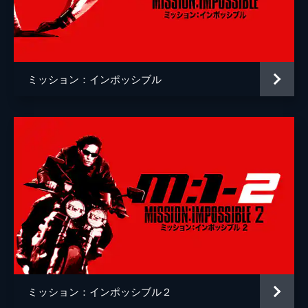
クリストッフェル・ヨーネル
監督
クリストファー・マッカリー
脚本
クリストファー・マッカリー
ミッション：インポッシブル
原作
ブルース・ゲラー
音楽
ローン・バルフェ
製作
トム・クルーズ
ジェイク・マイヤーズ
クリストファー・マッカリー
Ｊ・Ｊ・エイブラムス
ミッション：インポッシブル２