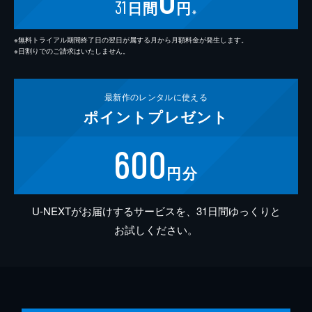
31
日間
円
※
※無料トライアル期間終了日の翌日が属する月から月額料金が発生します。
※日割りでのご請求はいたしません。
最新作の
レンタルに使える
ポイント
プレゼント
600
円分
U-NEXTがお届けするサービスを、31日間ゆっくりと
お試しください。