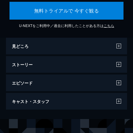
無料トライアルで 今すぐ観る
U-NEXTをご利用中／過去に利用したことがある方は
こちら
見どころ
ストーリー
エピソード
ミッション：インポッシブル／フォールア
キャスト・スタッフ
ウト
147分
出演
イーサン・ハント
トム・クルーズ
オーガスト・ウォーカー
ヘンリー・カヴィル