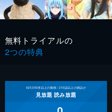
無料トライアルの
2つの特典
420,000
本以上の動画 /
210
誌以上の雑誌が
見放題
読み放題
0