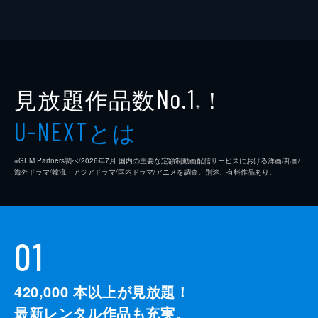
見放題作品数
！
No.1
※
とは
U-NEXT
※GEM Partners調べ/2026年7⽉ 国内の主要な定額制動画配信サービスにおける洋画/邦画/
海外ドラマ/韓流・アジアドラマ/国内ドラマ/アニメを調査。別途、有料作品あり。
01
420,000
本以上が見放題！
最新レンタル作品も充実。