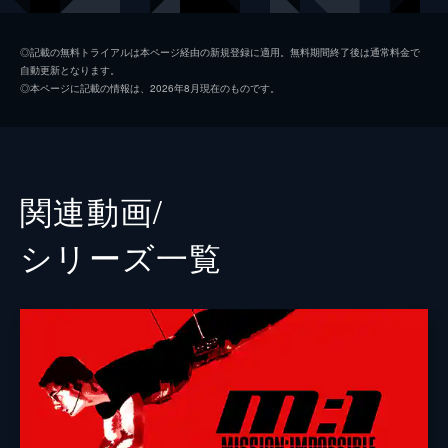
ルーサー・スティッケル
ヴィング・レイムス
◎記載の無料トライアルは本ページ経由の新規登録に適用。無料期間終了後は通常料金で
自動更新となります。
ベンジー・ダン
サイモン・ペッグ
◎本ページに記載の情報は、2026年8月現在のものです。
イルサ・ファウスト
レベッカ・ファーガソン
ソロモン・レーン
ショーン・ハリス
エリカ・スローン
アンジェラ・バセット
関連動画/
ホワイト・ウィドウ
ヴァネッサ・カービー
シリーズ⼀覧
ジュリア
ミシェル・モナハン
アラン・ハンリー
アレック・ボールドウィン
パトリック
ウェス・ベントリー
ゾラ
フレデリック・シュミット
リャン・ヤン