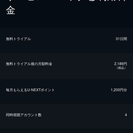
金
無料トライアル
31日間
無料トライアル後の⽉額料金
2,189円
（税込）
毎⽉もらえるU-NEXTポイント
1,200円分
同時視聴アカウント数
4