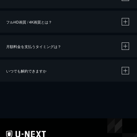
※
作品によって必要なポイントが異なります。
フルHD画質 / 4K画質とは？
月額料金を支払うタイミングは？
※
40％ポイント還元の対象は、クレジットカード決済による作品の購入 / レンタルです。
※
iOSアプリのUコイン決済による作品の購入 / レンタルは、20％のポイント還元です。
※
還元の対象外となる決済方法や商品があります。くわしくは
こちら
をご確認ください。
いつでも解約できますか
こちら