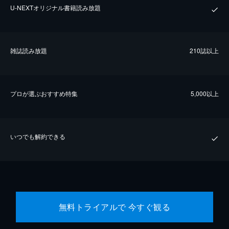
U-NEXTオリジナル書籍読み放題
雑誌読み放題
210誌以上
プロが選ぶおすすめ特集
5,000以上
いつでも解約できる
無料トライアルで 今すぐ観る