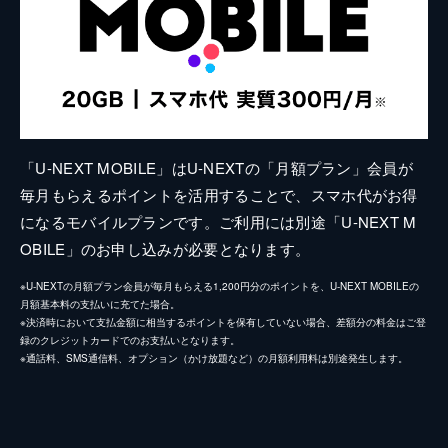
「U-NEXT MOBILE」はU-NEXTの「月額プラン」会員が
毎月もらえるポイントを活用することで、スマホ代がお得
になるモバイルプランです。ご利用には別途「U-NEXT M
OBILE」のお申し込みが必要となります。
※U-NEXTの月額プラン会員が毎月もらえる1,200円分のポイントを、U-NEXT MOBILEの
月額基本料の支払いに充てた場合。
※決済時において支払金額に相当するポイントを保有していない場合、差額分の料金はご登
録のクレジットカードでのお支払いとなります。
※通話料、SMS通信料、オプション（かけ放題など）の月額利用料は別途発生します。