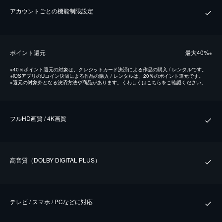
アカウントごとの機能制限設定
ポイント還元
最⼤40%
※
※
40％ポイント還元の対象は、クレジットカード決済による作品の購入 / レンタルです。
※
iOSアプリのUコイン決済による作品の購入 / レンタルは、20％のポイント還元です。
※
還元の対象外となる決済方法や商品があります。くわしくは
こちら
をご確認ください。
フルHD画質 / 4K画質
⾼⾳質（DOLBY DIGITAL PLUS）
テレビ / スマホ / PCなどに対応