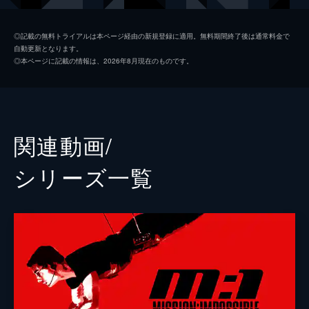
ルーサー・スティッケル
ヴィング・レイムス
◎記載の無料トライアルは本ページ経由の新規登録に適用。無料期間終了後は通常料金で
自動更新となります。
ベンジー・ダン
サイモン・ペッグ
◎本ページに記載の情報は、2026年8月現在のものです。
イルサ・ファウスト
レベッカ・ファーガソン
ソロモン・レーン
ショーン・ハリス
エリカ・スローン
アンジェラ・バセット
関連動画/
ホワイト・ウィドウ
ヴァネッサ・カービー
シリーズ⼀覧
ジュリア
ミシェル・モナハン
アラン・ハンリー
アレック・ボールドウィン
パトリック
ウェス・ベントリー
ゾラ
フレデリック・シュミット
リャン・ヤン