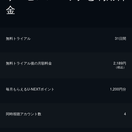
金
無料トライアル
31日間
無料トライアル後の⽉額料金
2,189円
（税込）
毎⽉もらえるU-NEXTポイント
1,200円分
同時視聴アカウント数
4