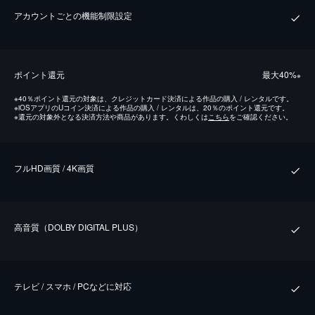
アカウントごとの機能制限設定
ポイント還元
最⼤40%
※
※
40％ポイント還元の対象は、クレジットカード決済による作品の購入 / レンタルです。
※
iOSアプリのUコイン決済による作品の購入 / レンタルは、20％のポイント還元です。
※
還元の対象外となる決済方法や商品があります。くわしくは
こちら
をご確認ください。
フルHD画質 / 4K画質
⾼⾳質（DOLBY DIGITAL PLUS）
テレビ / スマホ / PCなどに対応