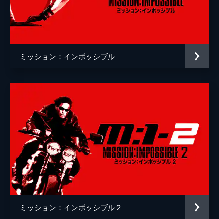
クリストッフェル・ヨーネル
監督
クリストファー・マッカリー
脚本
クリストファー・マッカリー
ミッション：インポッシブル
原作
ブルース・ゲラー
音楽
ローン・バルフェ
製作
トム・クルーズ
ジェイク・マイヤーズ
クリストファー・マッカリー
Ｊ・Ｊ・エイブラムス
ミッション：インポッシブル２