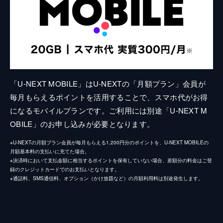
「U-NEXT MOBILE」はU-NEXTの「月額プラン」会員が
毎月もらえるポイントを活用することで、スマホ代がお得
になるモバイルプランです。ご利用には別途「U-NEXT M
OBILE」のお申し込みが必要となります。
※U-NEXTの月額プラン会員が毎月もらえる1,200円分のポイントを、U-NEXT MOBILEの
月額基本料の支払いに充てた場合。
※決済時において支払金額に相当するポイントを保有していない場合、差額分の料金はご登
録のクレジットカードでのお支払いとなります。
※通話料、SMS通信料、オプション（かけ放題など）の月額利用料は別途発生します。