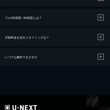
※
作品によって必要なポイントが異なります。
フルHD画質 / 4K画質とは？
月額料金を支払うタイミングは？
※
40％ポイント還元の対象は、クレジットカード決済による作品の購入 / レンタルです。
※
iOSアプリのUコイン決済による作品の購入 / レンタルは、20％のポイント還元です。
※
還元の対象外となる決済方法や商品があります。くわしくは
こちら
をご確認ください。
いつでも解約できますか
こちら