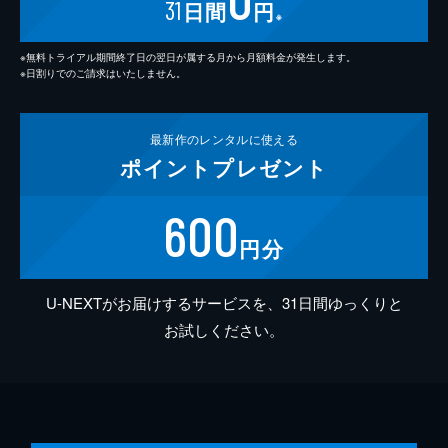
31
日間
円
※
※無料トライアル期間終了日の翌日が属する月から月額料金が発生します。
※日割りでのご請求はいたしません。
最新作の
レンタルに使える
ポイント
プレゼント
600
円分
U-NEXTがお届けするサービスを、31日間ゆっくりと
お試しください。