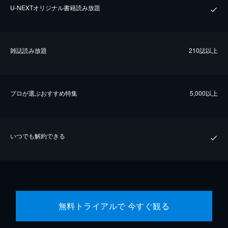
U-NEXTオリジナル書籍読み放題
雑誌読み放題
210誌以上
プロが選ぶおすすめ特集
5,000以上
いつでも解約できる
無料トライアルで 今すぐ観る