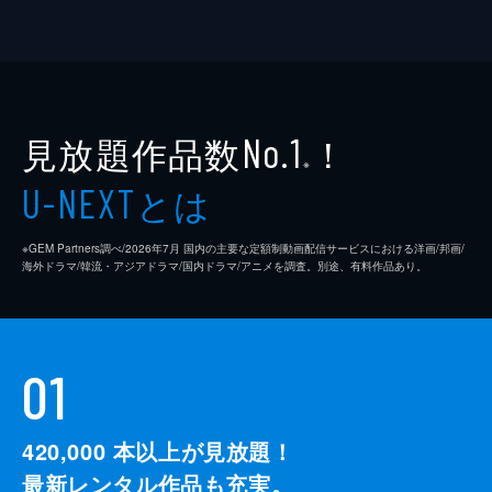
見放題作品数
！
No.1
※
とは
U-NEXT
※GEM Partners調べ/2026年7⽉ 国内の主要な定額制動画配信サービスにおける洋画/邦画/
海外ドラマ/韓流・アジアドラマ/国内ドラマ/アニメを調査。別途、有料作品あり。
01
420,000
本以上が見放題！
最新レンタル作品も充実。