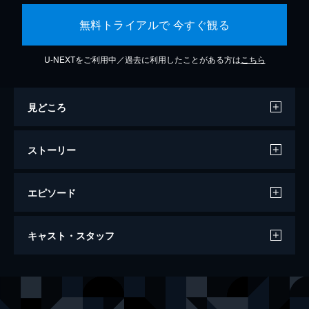
無料トライアルで 今すぐ観る
U-NEXTをご利用中／過去に利用したことがある方は
こちら
見どころ
ストーリー
エピソード
ミッション：インポッシブル／フォールア
キャスト・スタッフ
ウト
147分
出演
イーサン・ハント
トム・クルーズ
オーガスト・ウォーカー
ヘンリー・カヴィル