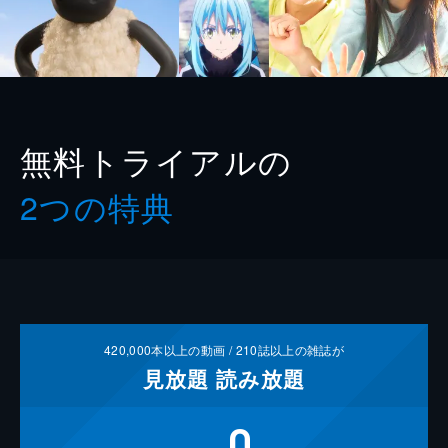
無料トライアルの
2つの特典
420,000
本以上の動画 /
210
誌以上の雑誌が
見放題
読み放題
0