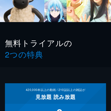
無料トライアルの
2つの特典
420,000
本以上の動画 /
210
誌以上の雑誌が
見放題
読み放題