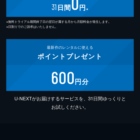
0
31
日間
円
※
※無料トライアル期間終了日の翌日が属する月から月額料金が発生します。
※日割りでのご請求はいたしません。
最新作の
レンタルに使える
ポイント
プレゼント
600
円分
U-NEXTがお届けするサービスを、31日間ゆっくりと
お試しください。