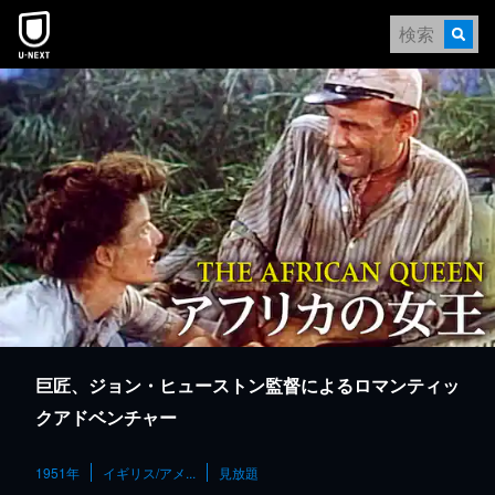
本文へスキップ
巨匠、ジョン・ヒューストン監督によるロマンティッ
クアドベンチャー
1951年
イギリス/アメ...
見放題