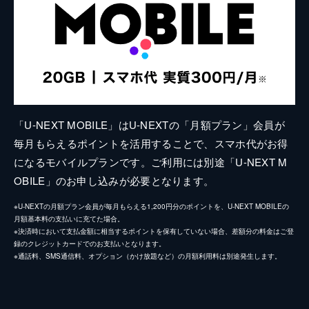
「U-NEXT MOBILE」はU-NEXTの「月額プラン」会員が
毎月もらえるポイントを活用することで、スマホ代がお得
になるモバイルプランです。ご利用には別途「U-NEXT M
OBILE」のお申し込みが必要となります。
※U-NEXTの月額プラン会員が毎月もらえる1,200円分のポイントを、U-NEXT MOBILEの
月額基本料の支払いに充てた場合。
※決済時において支払金額に相当するポイントを保有していない場合、差額分の料金はご登
録のクレジットカードでのお支払いとなります。
※通話料、SMS通信料、オプション（かけ放題など）の月額利用料は別途発生します。