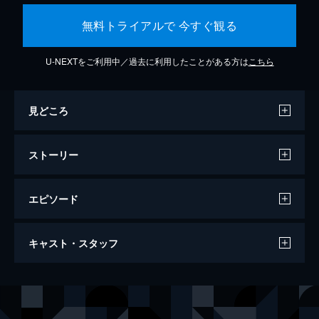
無料トライアルで 今すぐ観る
U-NEXTをご利用中／過去に利用したことがある方は
こちら
見どころ
ストーリー
エピソード
アフリカの女王
キャスト・スタッフ
104分
出演
チャールズ・オルナット
ハンフリー・ボガート
ローズ・セイヤー
キャサリン・ヘプバーン