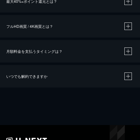
最大40%
ポイント還元とは？
※
※
作品によって必要なポイントが異なります。
フルHD画質 / 4K画質とは？
月額料金を支払うタイミングは？
※
40％ポイント還元の対象は、クレジットカード決済による作品の購入 / レンタルです。
※
iOSアプリのUコイン決済による作品の購入 / レンタルは、20％のポイント還元です。
※
還元の対象外となる決済方法や商品があります。くわしくは
こちら
をご確認ください。
いつでも解約できますか
こちら