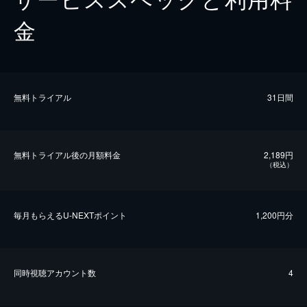
金
無料トライアル
31日間
無料トライアル後の⽉額料金
2,189円
（税込）
毎⽉もらえるU-NEXTポイント
1,200円分
同時視聴アカウント数
4