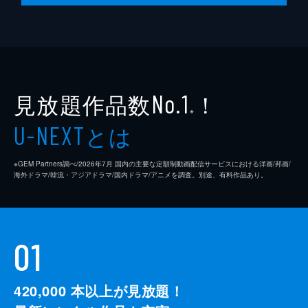
見放題作品数
！
No.1
※
とは
U-NEXT
※GEM Partners調べ/2026年7⽉ 国内の主要な定額制動画配信サービスにおける洋画/邦画/
海外ドラマ/韓流・アジアドラマ/国内ドラマ/アニメを調査。別途、有料作品あり。
01
420,000
本以上が見放題！