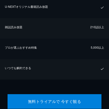
U-NEXTオリジナル書籍読み放題
雑誌読み放題
210誌以上
プロが選ぶおすすめ特集
5,000以上
いつでも解約できる
無料トライアルで 今すぐ観る