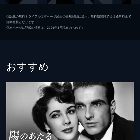
サミュエル・セイヤー牧師
ロバート・モーレイ
◎記載の無料トライアルは本ページ経由の新規登録に適用。無料期間終了後は通常料金で
自動更新となります。
艦長
ピーター・ブル
◎本ページに記載の情報は、2026年8月現在のものです。
第一士官
セオドア・バイケル
第二士官
ウォルター・ゴテル
監督
ジョン・ヒューストン
おすすめ
脚本
ジョン・ヒューストン
ジェームズ・アギー
原作
Ｃ・Ｓ・フォレスター
音楽
アラン・グレイ
製作
サム・スピーゲル