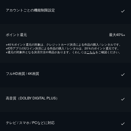
アカウントごとの機能制限設定
ポイント還元
最⼤40%
※
※
40％ポイント還元の対象は、クレジットカード決済による作品の購入 / レンタルです。
※
iOSアプリのUコイン決済による作品の購入 / レンタルは、20％のポイント還元です。
※
還元の対象外となる決済方法や商品があります。くわしくは
こちら
をご確認ください。
フルHD画質 / 4K画質
⾼⾳質（DOLBY DIGITAL PLUS）
テレビ / スマホ / PCなどに対応