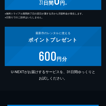
31
日間
円
※
※無料トライアル期間終了日の翌日が属する月から月額料金が発生します。
※日割りでのご請求はいたしません。
最新作の
レンタルに使える
ポイント
プレゼント
600
円分
U-NEXTがお届けするサービスを、31日間ゆっくりと
お試しください。