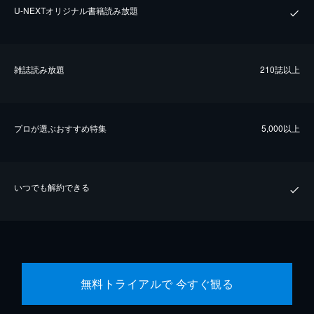
U-NEXTオリジナル書籍読み放題
雑誌読み放題
210誌以上
プロが選ぶおすすめ特集
5,000以上
いつでも解約できる
無料トライアルで 今すぐ観る