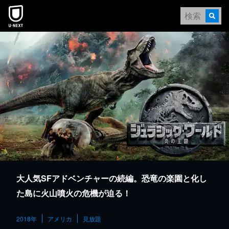
本文へスキップ
大人気SFアドベンチャーの続編。恐竜の楽園と化し
た島に火山噴火の危機が迫る！
2018年
アメリカ
見放題