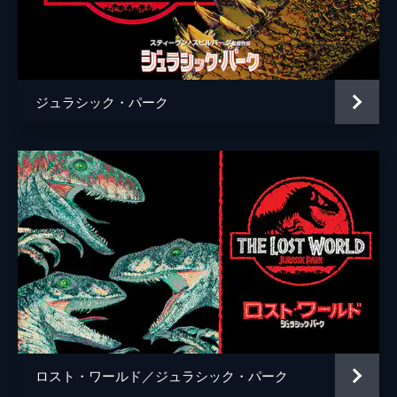
チャーリー・ローズ
監督
Ｊ・Ａ・バヨナ
脚本
デレク・コノリー
ジュラシック・パーク
コリン・トレヴォロウ
音楽
マイケル・ジアッキノ
製作
フランク・マーシャル
パトリック・クローリー
ベレン・アティエンサ
ロスト・ワールド／ジュラシック・パーク