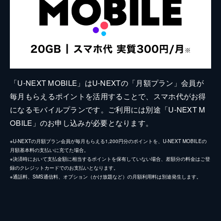
「U-NEXT MOBILE」はU-NEXTの「月額プラン」会員が
毎月もらえるポイントを活用することで、スマホ代がお得
になるモバイルプランです。ご利用には別途「U-NEXT M
OBILE」のお申し込みが必要となります。
※U-NEXTの月額プラン会員が毎月もらえる1,200円分のポイントを、U-NEXT MOBILEの
月額基本料の支払いに充てた場合。
※決済時において支払金額に相当するポイントを保有していない場合、差額分の料金はご登
録のクレジットカードでのお支払いとなります。
※通話料、SMS通信料、オプション（かけ放題など）の月額利用料は別途発生します。