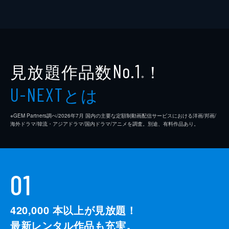
見放題作品数
！
No.1
※
とは
U-NEXT
※GEM Partners調べ/2026年7⽉ 国内の主要な定額制動画配信サービスにおける洋画/邦画/
海外ドラマ/韓流・アジアドラマ/国内ドラマ/アニメを調査。別途、有料作品あり。
01
420,000
本以上が見放題！
最新レンタル作品も充実。