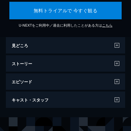
無料トライアルで 今すぐ観る
U-NEXTをご利用中／過去に利用したことがある方は
こちら
見どころ
ストーリー
エピソード
ジュラシック・ワールド/炎の王国
キャスト・スタッフ
128分
出演
オーウェン・グレイディ
クリス・プラット
クレア・ディアリング
ブライス・ダラス・ハワード