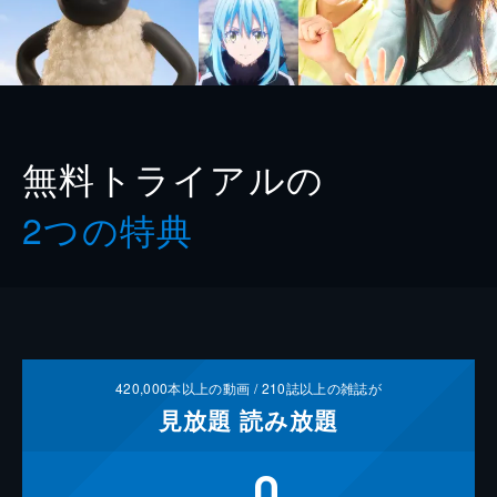
無料トライアルの
2つの特典
420,000
本以上の動画 /
210
誌以上の雑誌が
見放題
読み放題
0