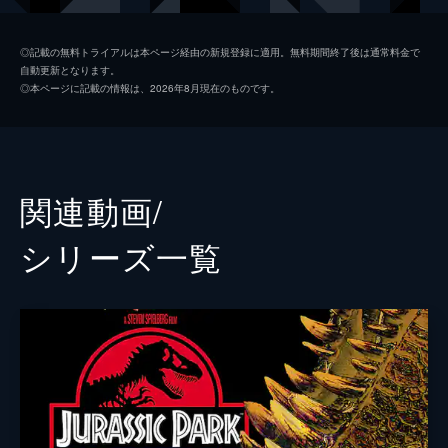
ジア・ロドリゲス
ダニエラ・ピネダ
◎記載の無料トライアルは本ページ経由の新規登録に適用。無料期間終了後は通常料金で
自動更新となります。
イアン・マルコム
ジェフ・ゴールドブラム
◎本ページに記載の情報は、2026年8月現在のものです。
ヘンリー・ウー博士
Ｂ・Ｄ・ウォン
ベンジャミン・ロックウッド
ジェームズ・クロムウェル
ケン・ウィートリー
テッド・レヴィン
関連動画/
メイジー・ロックウッド
イザベラ・サーモン
シリーズ⼀覧
アイリス
ジェラルディン・チャップリン
フランクリン・ウェブ
ジャスティス・スミス
シャーウッド上院議員
ピーター・ジェイソン
イーライ・ミルズ
レイフ・スポール
エヴァーソル
トビー・ジョーンズ