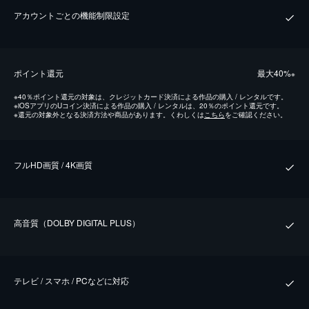
アカウントごとの機能制限設定
ポイント還元
最⼤40%
※
※
40％ポイント還元の対象は、クレジットカード決済による作品の購入 / レンタルです。
※
iOSアプリのUコイン決済による作品の購入 / レンタルは、20％のポイント還元です。
※
還元の対象外となる決済方法や商品があります。くわしくは
こちら
をご確認ください。
フルHD画質 / 4K画質
⾼⾳質（DOLBY DIGITAL PLUS）
テレビ / スマホ / PCなどに対応