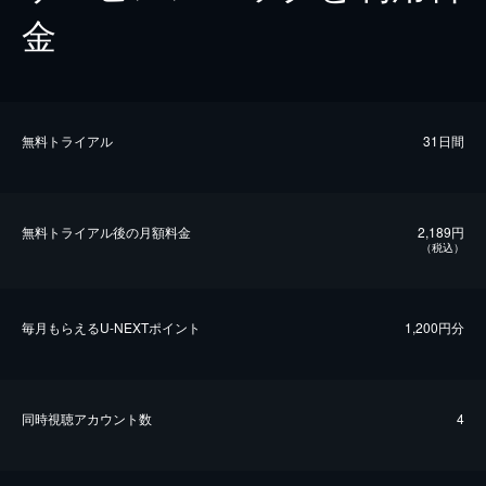
金
無料トライアル
31日間
無料トライアル後の⽉額料金
2,189円
（税込）
毎⽉もらえるU-NEXTポイント
1,200円分
同時視聴アカウント数
4