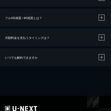
※
作品によって必要なポイントが異なります。
フルHD画質 / 4K画質とは？
月額料金を支払うタイミングは？
※
40％ポイント還元の対象は、クレジットカード決済による作品の購入 / レンタルです。
※
iOSアプリのUコイン決済による作品の購入 / レンタルは、20％のポイント還元です。
※
還元の対象外となる決済方法や商品があります。くわしくは
こちら
をご確認ください。
いつでも解約できますか
こちら