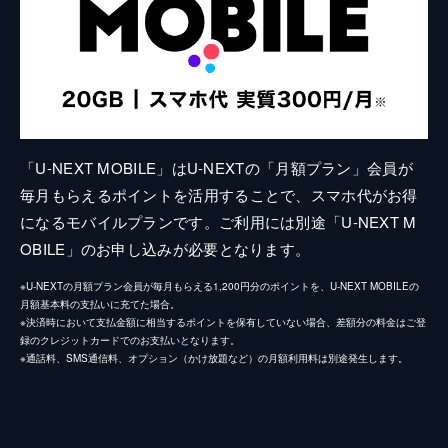
「U-NEXT MOBILE」はU-NEXTの「月額プラン」会員が
毎月もらえるポイントを活用することで、スマホ代がお得
になるモバイルプランです。ご利用には別途「U-NEXT M
OBILE」のお申し込みが必要となります。
※U-NEXTの月額プラン会員が毎月もらえる1,200円分のポイントを、U-NEXT MOBILEの
月額基本料の支払いに充てた場合。
※決済時において支払金額に相当するポイントを保有していない場合、差額分の料金はご登
録のクレジットカードでのお支払いとなります。
※通話料、SMS通信料、オプション（かけ放題など）の月額利用料は別途発生します。