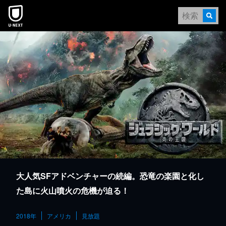
本文へスキップ
大人気SFアドベンチャーの続編。恐竜の楽園と化し
た島に火山噴火の危機が迫る！
2018年
アメリカ
見放題