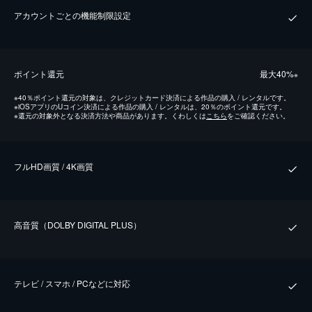
アカウントごとの機能制限設定
ポイント還元
最⼤40%
※
※
40％ポイント還元の対象は、クレジットカード決済による作品の購入 / レンタルです。
※
iOSアプリのUコイン決済による作品の購入 / レンタルは、20％のポイント還元です。
※
還元の対象外となる決済方法や商品があります。くわしくは
こちら
をご確認ください。
フルHD画質 / 4K画質
⾼⾳質（DOLBY DIGITAL PLUS）
テレビ / スマホ / PCなどに対応