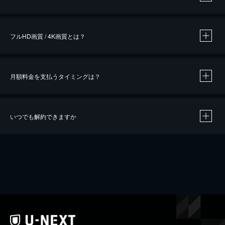
※
作品によって必要なポイントが異なります。
フルHD画質 / 4K画質とは？
月額料金を支払うタイミングは？
※
40％ポイント還元の対象は、クレジットカード決済による作品の購入 / レンタルです。
※
iOSアプリのUコイン決済による作品の購入 / レンタルは、20％のポイント還元です。
※
還元の対象外となる決済方法や商品があります。くわしくは
こちら
をご確認ください。
いつでも解約できますか
こちら