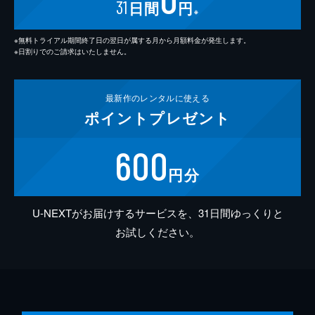
31
日間
円
※
※無料トライアル期間終了日の翌日が属する月から月額料金が発生します。
※日割りでのご請求はいたしません。
最新作の
レンタルに使える
ポイント
プレゼント
600
円分
U-NEXTがお届けするサービスを、31日間ゆっくりと
お試しください。