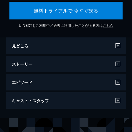
無料トライアルで 今すぐ観る
U-NEXTをご利用中／過去に利用したことがある方は
こちら
見どころ
ストーリー
エピソード
ジュラシック・ワールド/炎の王国
キャスト・スタッフ
128分
出演
オーウェン・グレイディ
クリス・プラット
クレア・ディアリング
ブライス・ダラス・ハワード