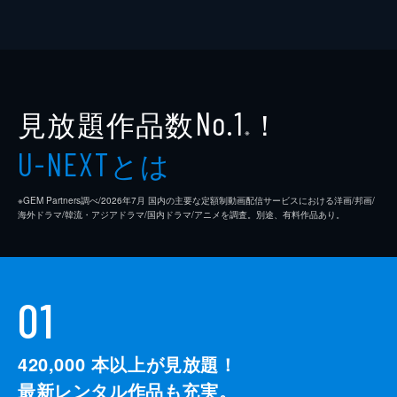
見放題作品数
！
No.1
※
とは
U-NEXT
※GEM Partners調べ/2026年7⽉ 国内の主要な定額制動画配信サービスにおける洋画/邦画/
海外ドラマ/韓流・アジアドラマ/国内ドラマ/アニメを調査。別途、有料作品あり。
01
420,000
本以上が見放題！
最新レンタル作品も充実。