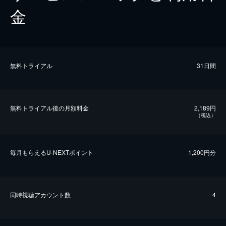
金
無料トライアル
31日間
無料トライアル後の⽉額料金
2,189円
（税込）
毎⽉もらえるU-NEXTポイント
1,200円分
同時視聴アカウント数
4