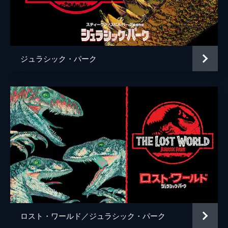
チャーリー・ローズ
監督
Ｊ・Ａ・バヨナ
脚本
デレク・コノリー
ジュラシック・パーク
コリン・トレヴォロウ
音楽
マイケル・ジアッキノ
製作
フランク・マーシャル
パトリック・クローリー
ベレン・アティエンサ
ロスト・ワールド／ジュラシック・パーク