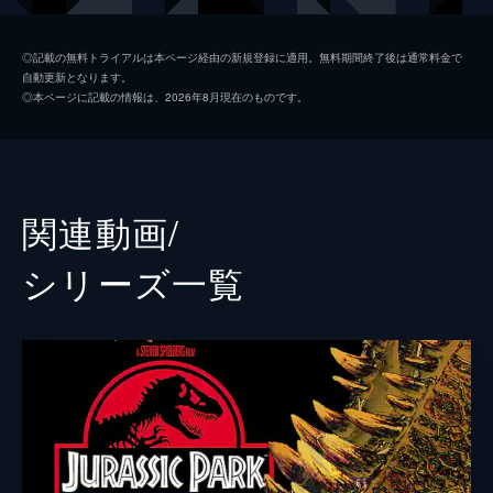
ジア・ロドリゲス
ダニエラ・ピネダ
◎記載の無料トライアルは本ページ経由の新規登録に適用。無料期間終了後は通常料金で
自動更新となります。
イアン・マルコム
ジェフ・ゴールドブラム
◎本ページに記載の情報は、2026年8月現在のものです。
ヘンリー・ウー博士
Ｂ・Ｄ・ウォン
ベンジャミン・ロックウッド
ジェームズ・クロムウェル
ケン・ウィートリー
テッド・レヴィン
関連動画/
メイジー・ロックウッド
イザベラ・サーモン
シリーズ⼀覧
アイリス
ジェラルディン・チャップリン
フランクリン・ウェブ
ジャスティス・スミス
シャーウッド上院議員
ピーター・ジェイソン
イーライ・ミルズ
レイフ・スポール
エヴァーソル
トビー・ジョーンズ