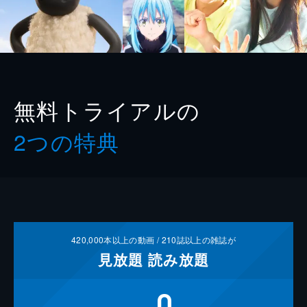
無料トライアルの
2つの特典
420,000
本以上の動画 /
210
誌以上の雑誌が
見放題
読み放題
0