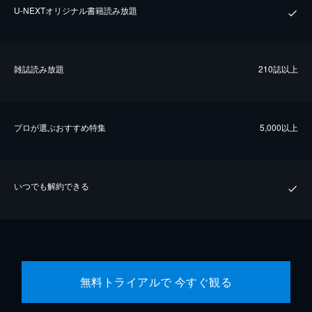
U-NEXTオリジナル書籍読み放題
雑誌読み放題
210誌以上
プロが選ぶおすすめ特集
5,000以上
いつでも解約できる
無料トライアルで 今すぐ観る