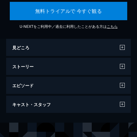
無料トライアルで 今すぐ観る
U-NEXTをご利用中／過去に利用したことがある方は
こちら
見どころ
ストーリー
エピソード
ジュラシック・ワールド/炎の王国
キャスト・スタッフ
128分
出演
オーウェン・グレイディ
クリス・プラット
クレア・ディアリング
ブライス・ダラス・ハワード