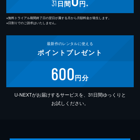
31
日間
円
※
※無料トライアル期間終了日の翌日が属する月から月額料金が発生します。
※日割りでのご請求はいたしません。
最新作の
レンタルに使える
ポイント
プレゼント
600
円分
U-NEXTがお届けするサービスを、31日間ゆっくりと
お試しください。