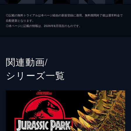
ジア・ロドリゲス
ダニエラ・ピネダ
◎記載の無料トライアルは本ページ経由の新規登録に適用。無料期間終了後は通常料金で
自動更新となります。
イアン・マルコム
ジェフ・ゴールドブラム
◎本ページに記載の情報は、2026年8月現在のものです。
ヘンリー・ウー博士
Ｂ・Ｄ・ウォン
ベンジャミン・ロックウッド
ジェームズ・クロムウェル
ケン・ウィートリー
テッド・レヴィン
関連動画/
メイジー・ロックウッド
イザベラ・サーモン
シリーズ⼀覧
アイリス
ジェラルディン・チャップリン
フランクリン・ウェブ
ジャスティス・スミス
シャーウッド上院議員
ピーター・ジェイソン
イーライ・ミルズ
レイフ・スポール
エヴァーソル
トビー・ジョーンズ