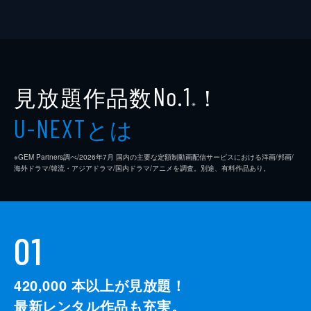
見放題作品数
！
No.1
※
とは
U-NEXT
※GEM Partners調べ/2026年7⽉ 国内の主要な定額制動画配信サービスにおける洋画/邦画/
海外ドラマ/韓流・アジアドラマ/国内ドラマ/アニメを調査。別途、有料作品あり。
01
420,000
本以上が見放題！
最新レンタル作品も充実。