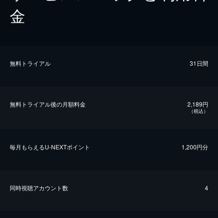
金
無料トライアル
31日間
無料トライアル後の⽉額料金
2,189円
（税込）
毎⽉もらえるU-NEXTポイント
1,200円分
同時視聴アカウント数
4