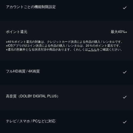
アカウントごとの機能制限設定
ポイント還元
最⼤40%
※
※
40％ポイント還元の対象は、クレジットカード決済による作品の購入 / レンタルです。
※
iOSアプリのUコイン決済による作品の購入 / レンタルは、20％のポイント還元です。
※
還元の対象外となる決済方法や商品があります。くわしくは
こちら
をご確認ください。
フルHD画質 / 4K画質
⾼⾳質（DOLBY DIGITAL PLUS）
テレビ / スマホ / PCなどに対応