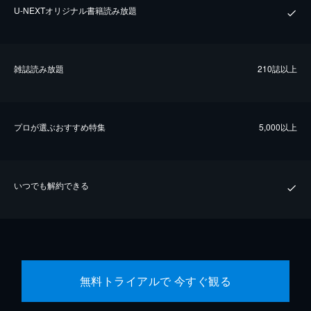
U-NEXTオリジナル書籍読み放題
雑誌読み放題
210誌以上
プロが選ぶおすすめ特集
5,000以上
いつでも解約できる
無料トライアルで 今すぐ観る