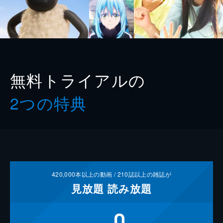
無料トライアルの
2つの特典
420,000
本以上の動画 /
210
誌以上の雑誌が
見放題
読み放題
0