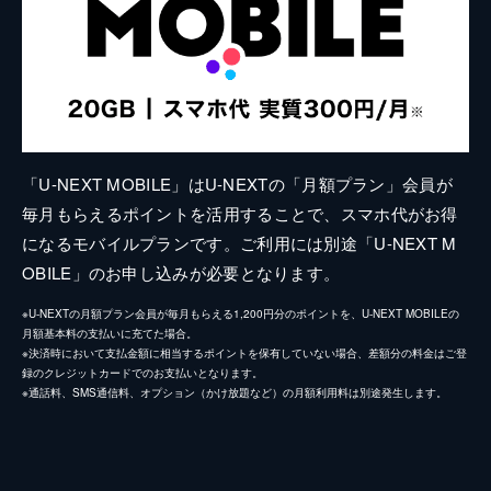
「U-NEXT MOBILE」はU-NEXTの「月額プラン」会員が
毎月もらえるポイントを活用することで、スマホ代がお得
になるモバイルプランです。ご利用には別途「U-NEXT M
OBILE」のお申し込みが必要となります。
※U-NEXTの月額プラン会員が毎月もらえる1,200円分のポイントを、U-NEXT MOBILEの
月額基本料の支払いに充てた場合。
※決済時において支払金額に相当するポイントを保有していない場合、差額分の料金はご登
録のクレジットカードでのお支払いとなります。
※通話料、SMS通信料、オプション（かけ放題など）の月額利用料は別途発生します。