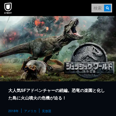
本文へスキップ
大人気SFアドベンチャーの続編。恐竜の楽園と化し
た島に火山噴火の危機が迫る！
2018年
アメリカ
見放題