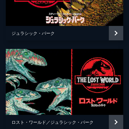
チャーリー・ローズ
監督
Ｊ・Ａ・バヨナ
脚本
デレク・コノリー
ジュラシック・パーク
コリン・トレヴォロウ
音楽
マイケル・ジアッキノ
製作
フランク・マーシャル
パトリック・クローリー
ベレン・アティエンサ
ロスト・ワールド／ジュラシック・パーク