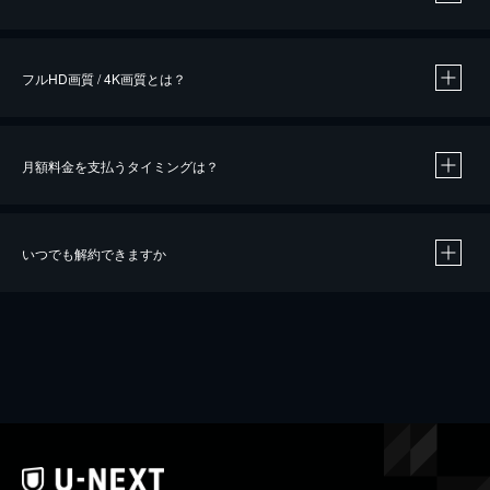
※
作品によって必要なポイントが異なります。
フルHD画質 / 4K画質とは？
月額料金を支払うタイミングは？
※
40％ポイント還元の対象は、クレジットカード決済による作品の購入 / レンタルです。
※
iOSアプリのUコイン決済による作品の購入 / レンタルは、20％のポイント還元です。
※
還元の対象外となる決済方法や商品があります。くわしくは
こちら
をご確認ください。
いつでも解約できますか
こちら