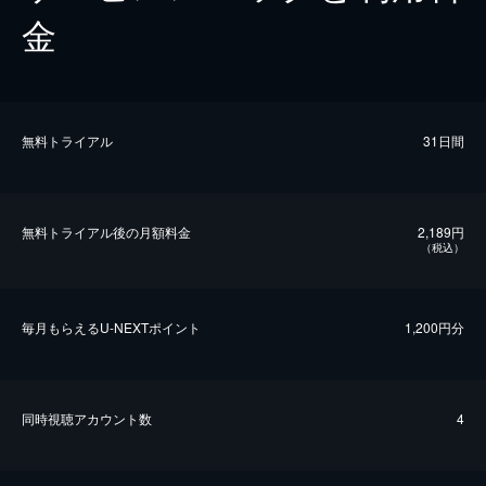
金
無料トライアル
31日間
無料トライアル後の⽉額料金
2,189円
（税込）
毎⽉もらえるU-NEXTポイント
1,200円分
同時視聴アカウント数
4