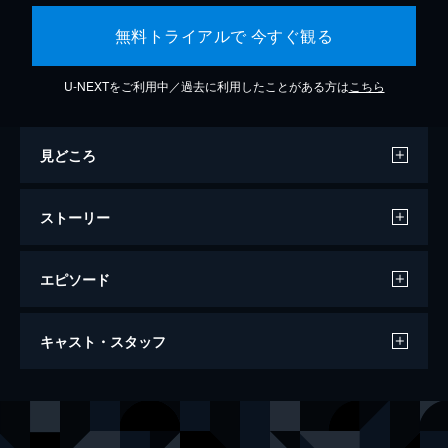
無料トライアルで 今すぐ観る
U-NEXTをご利用中／過去に利用したことがある方は
こちら
見どころ
ストーリー
エピソード
ジュラシック・ワールド/炎の王国
キャスト・スタッフ
128分
出演
オーウェン・グレイディ
クリス・プラット
クレア・ディアリング
ブライス・ダラス・ハワード