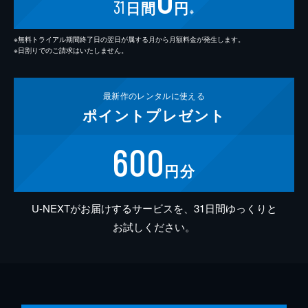
31
日間
円
※
※無料トライアル期間終了日の翌日が属する月から月額料金が発生します。
※日割りでのご請求はいたしません。
最新作の
レンタルに使える
ポイント
プレゼント
600
円分
U-NEXTがお届けするサービスを、31日間ゆっくりと
お試しください。