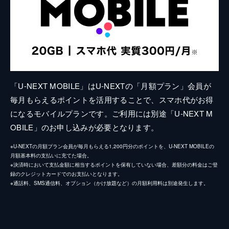
「U-NEXT MOBILE」はU-NEXTの「月額プラン」会員が
毎月もらえるポイントを活用することで、スマホ代がお得
になるモバイルプランです。ご利用には別途「U-NEXT M
OBILE」のお申し込みが必要となります。
※U-NEXTの月額プラン会員が毎月もらえる1,200円分のポイントを、U-NEXT MOBILEの
月額基本料の支払いに充てた場合。
※決済時において支払金額に相当するポイントを保有していない場合、差額分の料金はご登
録のクレジットカードでのお支払いとなります。
※通話料、SMS通信料、オプション（かけ放題など）の月額利用料は別途発生します。