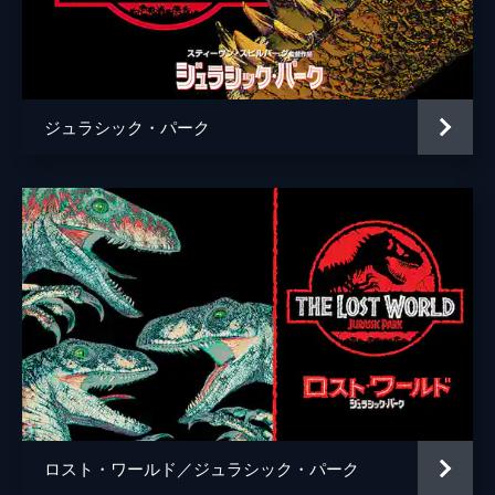
チャーリー・ローズ
監督
Ｊ・Ａ・バヨナ
脚本
デレク・コノリー
ジュラシック・パーク
コリン・トレヴォロウ
音楽
マイケル・ジアッキノ
製作
フランク・マーシャル
パトリック・クローリー
ベレン・アティエンサ
ロスト・ワールド／ジュラシック・パーク