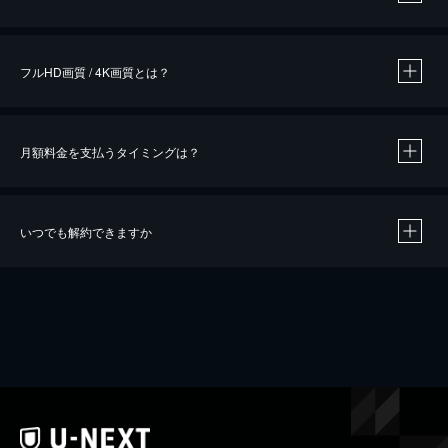
※
作品によって必要なポイントが異なります。
フルHD画質 / 4K画質とは？
月額料金を支払うタイミングは？
※
40％ポイント還元の対象は、クレジットカード決済による作品の購入 / レンタルです。
※
iOSアプリのUコイン決済による作品の購入 / レンタルは、20％のポイント還元です。
※
還元の対象外となる決済方法や商品があります。くわしくは
こちら
をご確認ください。
いつでも解約できますか
こちら