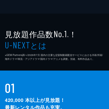
見放題作品数
！
No.1
※
とは
U-NEXT
※GEM Partners調べ/2026年7⽉ 国内の主要な定額制動画配信サービスにおける洋画/邦画/
海外ドラマ/韓流・アジアドラマ/国内ドラマ/アニメを調査。別途、有料作品あり。
01
420,000
本以上が見放題！
最新レンタル作品も充実。