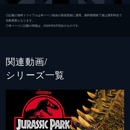
ジア・ロドリゲス
ダニエラ・ピネダ
◎記載の無料トライアルは本ページ経由の新規登録に適用。無料期間終了後は通常料金で
自動更新となります。
イアン・マルコム
ジェフ・ゴールドブラム
◎本ページに記載の情報は、2026年8月現在のものです。
ヘンリー・ウー博士
Ｂ・Ｄ・ウォン
ベンジャミン・ロックウッド
ジェームズ・クロムウェル
ケン・ウィートリー
テッド・レヴィン
関連動画/
メイジー・ロックウッド
イザベラ・サーモン
シリーズ⼀覧
アイリス
ジェラルディン・チャップリン
フランクリン・ウェブ
ジャスティス・スミス
シャーウッド上院議員
ピーター・ジェイソン
イーライ・ミルズ
レイフ・スポール
エヴァーソル
トビー・ジョーンズ