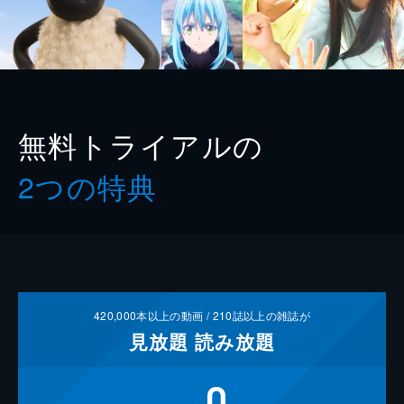
無料トライアルの
2つの特典
420,000
本以上の動画 /
210
誌以上の雑誌が
見放題
読み放題
0