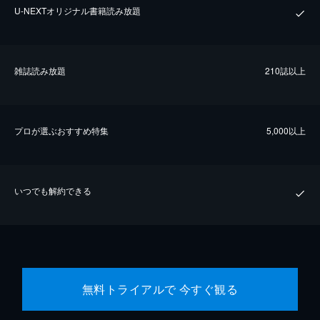
U-NEXTオリジナル書籍読み放題
雑誌読み放題
210誌以上
プロが選ぶおすすめ特集
5,000以上
いつでも解約できる
無料トライアルで 今すぐ観る