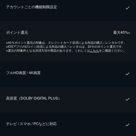
アカウントごとの機能制限設定
ポイント還元
最⼤40%
※
※
40％ポイント還元の対象は、クレジットカード決済による作品の購入 / レンタルです。
※
iOSアプリのUコイン決済による作品の購入 / レンタルは、20％のポイント還元です。
※
還元の対象外となる決済方法や商品があります。くわしくは
こちら
をご確認ください。
フルHD画質 / 4K画質
⾼⾳質（DOLBY DIGITAL PLUS）
テレビ / スマホ / PCなどに対応