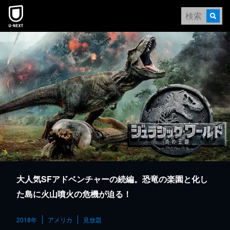
本文へスキップ
大人気SFアドベンチャーの続編。恐竜の楽園と化し
た島に火山噴火の危機が迫る！
2018年
アメリカ
見放題