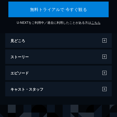
無料トライアルで 今すぐ観る
U-NEXTをご利用中／過去に利用したことがある方は
こちら
見どころ
ストーリー
エピソード
ジュラシック・ワールド/炎の王国
キャスト・スタッフ
128分
出演
オーウェン・グレイディ
クリス・プラット
クレア・ディアリング
ブライス・ダラス・ハワード