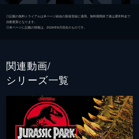
ジア・ロドリゲス
ダニエラ・ピネダ
◎記載の無料トライアルは本ページ経由の新規登録に適用。無料期間終了後は通常料金で
自動更新となります。
イアン・マルコム
ジェフ・ゴールドブラム
◎本ページに記載の情報は、2026年8月現在のものです。
ヘンリー・ウー博士
Ｂ・Ｄ・ウォン
ベンジャミン・ロックウッド
ジェームズ・クロムウェル
ケン・ウィートリー
テッド・レヴィン
関連動画/
メイジー・ロックウッド
イザベラ・サーモン
シリーズ⼀覧
アイリス
ジェラルディン・チャップリン
フランクリン・ウェブ
ジャスティス・スミス
シャーウッド上院議員
ピーター・ジェイソン
イーライ・ミルズ
レイフ・スポール
エヴァーソル
トビー・ジョーンズ