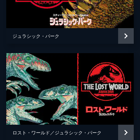
チャーリー・ローズ
監督
Ｊ・Ａ・バヨナ
脚本
デレク・コノリー
ジュラシック・パーク
コリン・トレヴォロウ
音楽
マイケル・ジアッキノ
製作
フランク・マーシャル
パトリック・クローリー
ベレン・アティエンサ
ロスト・ワールド／ジュラシック・パーク