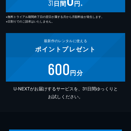
31
日間
円
※
※無料トライアル期間終了日の翌日が属する月から月額料金が発生します。
※日割りでのご請求はいたしません。
最新作の
レンタルに使える
ポイント
プレゼント
600
円分
U-NEXTがお届けするサービスを、31日間ゆっくりと
お試しください。