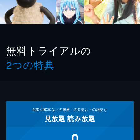
無料トライアルの
2つの特典
420,000
本以上の動画 /
210
誌以上の雑誌が
見放題
読み放題
0