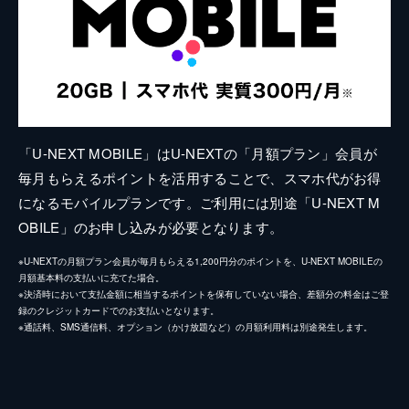
「U-NEXT MOBILE」はU-NEXTの「月額プラン」会員が
毎月もらえるポイントを活用することで、スマホ代がお得
になるモバイルプランです。ご利用には別途「U-NEXT M
OBILE」のお申し込みが必要となります。
※U-NEXTの月額プラン会員が毎月もらえる1,200円分のポイントを、U-NEXT MOBILEの
月額基本料の支払いに充てた場合。
※決済時において支払金額に相当するポイントを保有していない場合、差額分の料金はご登
録のクレジットカードでのお支払いとなります。
※通話料、SMS通信料、オプション（かけ放題など）の月額利用料は別途発生します。