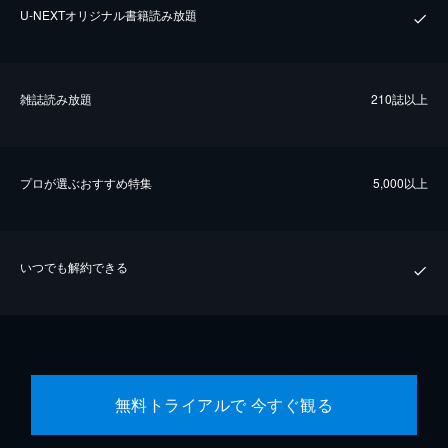
U-NEXTオリジナル書籍読み放題
雑誌読み放題
210誌以上
プロが選ぶおすすめ特集
5,000以上
いつでも解約できる
無料トライアルで 今すぐ観る