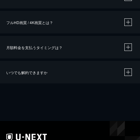
※
作品によって必要なポイントが異なります。
フルHD画質 / 4K画質とは？
月額料金を支払うタイミングは？
※
40％ポイント還元の対象は、クレジットカード決済による作品の購入 / レンタルです。
※
iOSアプリのUコイン決済による作品の購入 / レンタルは、20％のポイント還元です。
※
還元の対象外となる決済方法や商品があります。くわしくは
こちら
をご確認ください。
いつでも解約できますか
こちら