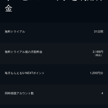
金
無料トライアル
31日間
無料トライアル後の⽉額料金
2,189円
（税込）
毎⽉もらえるU-NEXTポイント
1,200円分
同時視聴アカウント数
4