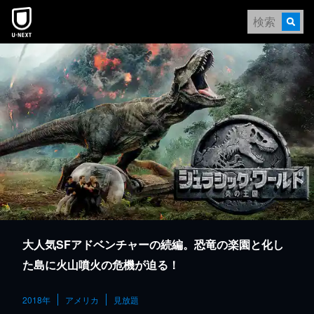
本文へスキップ
大人気SFアドベンチャーの続編。恐竜の楽園と化し
た島に火山噴火の危機が迫る！
2018年
アメリカ
見放題