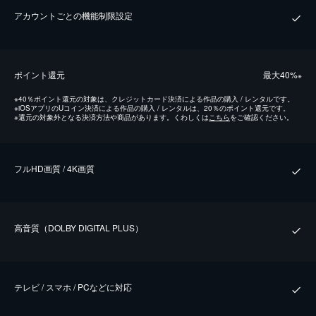
アカウントごとの機能制限設定
ポイント還元
最⼤40%
※
※
40％ポイント還元の対象は、クレジットカード決済による作品の購入 / レンタルです。
※
iOSアプリのUコイン決済による作品の購入 / レンタルは、20％のポイント還元です。
※
還元の対象外となる決済方法や商品があります。くわしくは
こちら
をご確認ください。
フルHD画質 / 4K画質
⾼⾳質（DOLBY DIGITAL PLUS）
テレビ / スマホ / PCなどに対応