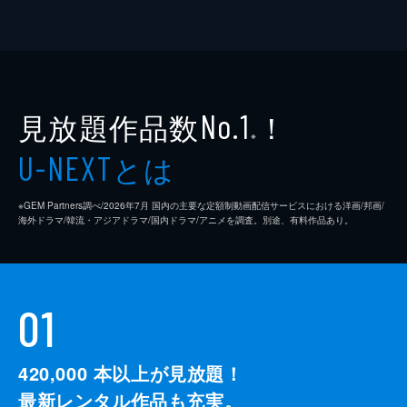
見放題作品数
！
No.1
※
とは
U-NEXT
※GEM Partners調べ/2026年7⽉ 国内の主要な定額制動画配信サービスにおける洋画/邦画/
海外ドラマ/韓流・アジアドラマ/国内ドラマ/アニメを調査。別途、有料作品あり。
01
420,000
本以上が見放題！
最新レンタル作品も充実。