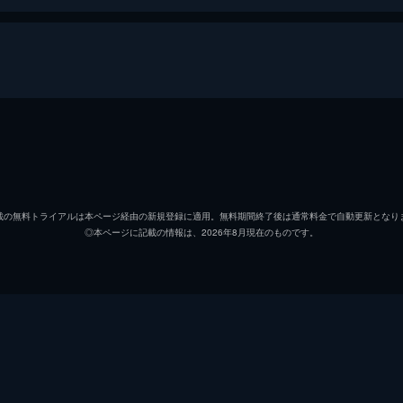
オーウェン・グレイディ
クリス
クレア・ディアリング
ブライ
載の無料トライアルは本ページ経由の新規登録に適用。無料期間終了後は通常料金で自動更新となり
◎本ページに記載の情報は、2026年8月現在のものです。
ジア・ロドリゲス
ダニエ
イアン・マルコム
ジェフ
ヘンリー・ウー博士
Ｂ・Ｄ
ベンジャミン・ロックウッド
ジェー