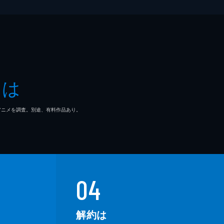
とは
マ/アニメを調査。別途、有料作品あり。
04
解約は