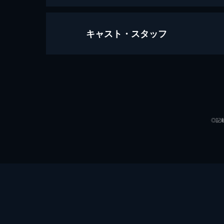
キャスト・スタッフ
ジュラシック・ワールド/炎の王国
128分
出演
◎記