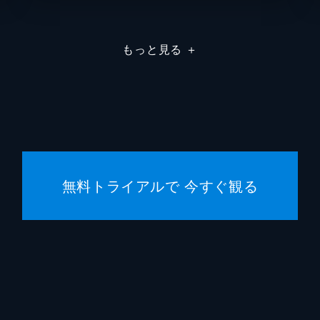
デレク
もっと見る
＋
コリン
マイケ
フラン
パトリ
無料トライアルで 今すぐ観る
ベレン