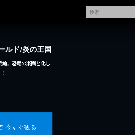
ールド/炎の王国
続編。恐竜の楽園と化し
る！
で 今すぐ観る