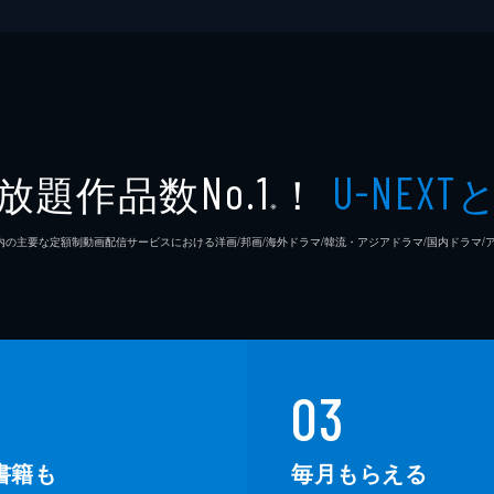
放題作品数
！
No.1
U-NEXT
※
26年7⽉ 国内の主要な定額制動画配信サービスにおける洋画/邦画/海外ドラマ/韓流・アジアドラマ/国内ドラ
03
書籍も
毎月もらえる