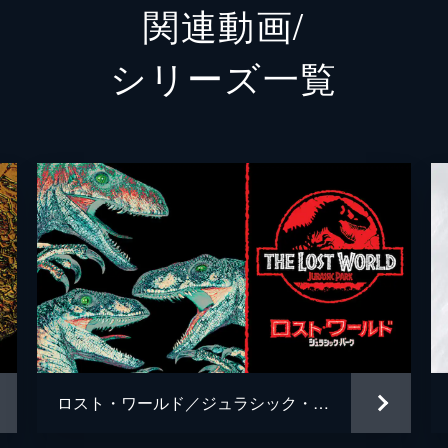
関連動画/
ケン・ウィートリー
テッド
シリーズ⼀覧
メイジー・ロックウッド
イザベ
アイリス
ジェラ
フランクリン・ウェブ
ジャス
シャーウッド上院議員
ピータ
イーライ・ミルズ
レイフ
エヴァーソル
トビー
チャー
ロスト・ワールド／ジュラシック・パーク
Ｊ・Ａ