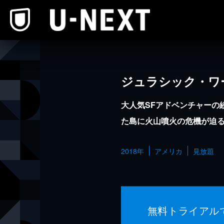
本文へスキップ
ジュラシック・ワ
大人気SFアドベンチャーの
た島に火山噴火の危機が迫
2018年
アメリカ
見放題
無料トライアル