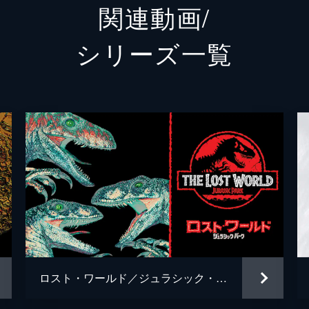
関連動画/
ケン・ウィートリー
テッド
シリーズ⼀覧
メイジー・ロックウッド
イザベ
アイリス
ジェラ
フランクリン・ウェブ
ジャス
シャーウッド上院議員
ピータ
イーライ・ミルズ
レイフ
エヴァーソル
トビー
チャー
ロスト・ワールド／ジュラシック・パーク
Ｊ・Ａ