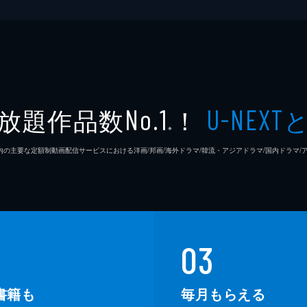
放題作品数
！
No.1
U-NEXT
※
26年7⽉ 国内の主要な定額制動画配信サービスにおける洋画/邦画/海外ドラマ/韓流・アジアドラマ/国内ドラ
03
書籍も
毎月もらえる