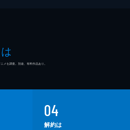
とは
マ/アニメを調査。別途、有料作品あり。
04
解約は