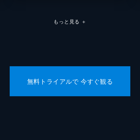
デレク
もっと見る
＋
コリン
マイケ
フラン
パトリ
無料トライアルで 今すぐ観る
ベレン