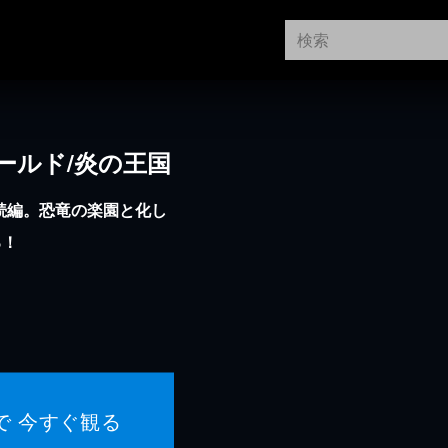
ールド/炎の王国
続編。恐竜の楽園と化し
る！
で 今すぐ観る