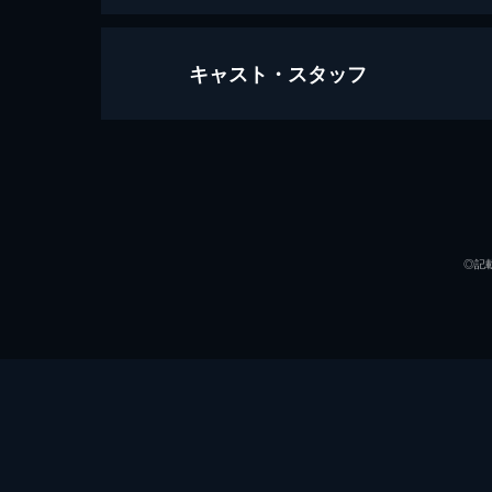
キャスト・スタッフ
ジュラシック・ワールド/炎の王国
128分
出演
◎記