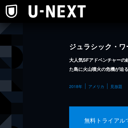
本文へスキップ
ジュラシック・ワ
大人気SFアドベンチャーの
た島に火山噴火の危機が迫
2018年
アメリカ
見放題
無料トライアル