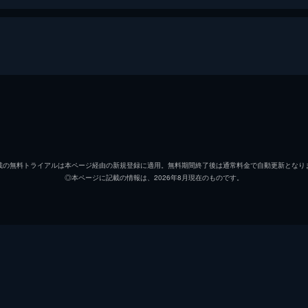
オーウェン・グレイディ
クリス
クレア・ディアリング
ブライ
載の無料トライアルは本ページ経由の新規登録に適用。無料期間終了後は通常料金で自動更新となり
◎本ページに記載の情報は、2026年8月現在のものです。
ジア・ロドリゲス
ダニエ
イアン・マルコム
ジェフ
ヘンリー・ウー博士
Ｂ・Ｄ
ベンジャミン・ロックウッド
ジェー