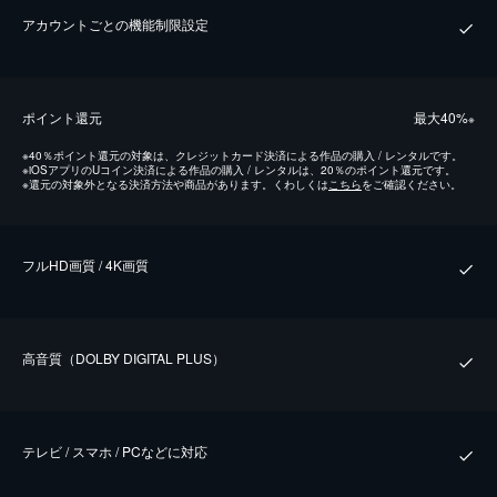
アカウントごとの機能制限設定
ポイント還元
最⼤40%
※
※
40％ポイント還元の対象は、クレジットカード決済による作品の購入 / レンタルです。
※
iOSアプリのUコイン決済による作品の購入 / レンタルは、20％のポイント還元です。
※
還元の対象外となる決済方法や商品があります。くわしくは
こちら
をご確認ください。
フルHD画質 / 4K画質
⾼⾳質（DOLBY DIGITAL PLUS）
テレビ / スマホ / PCなどに対応