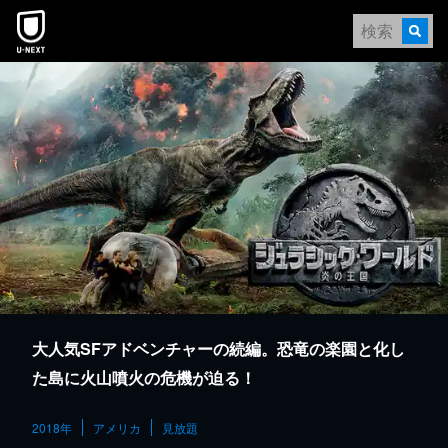
本文へスキップ
大人気SFアドベンチャーの続編。恐竜の楽園と化し
た島に火山噴火の危機が迫る！
2018年
アメリカ
見放題