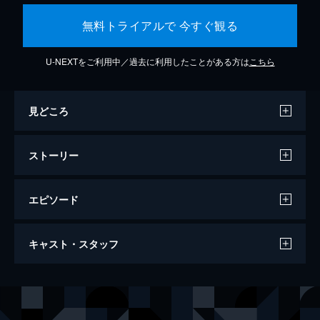
無料トライアルで 今すぐ観る
U-NEXTをご利用中／過去に利用したことがある方は
こちら
見どころ
ストーリー
エピソード
ジュラシック・ワールド/炎の王国
キャスト・スタッフ
128分
出演
オーウェン・グレイディ
クリス・プラット
クレア・ディアリング
ブライス・ダラス・ハワード