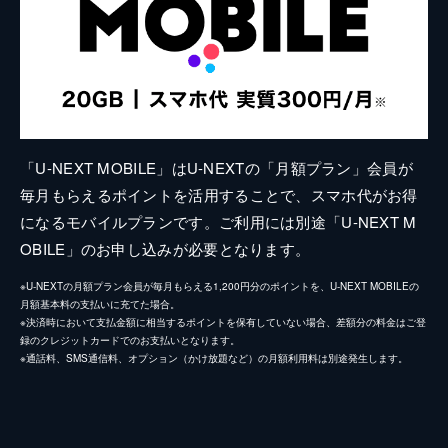
「U-NEXT MOBILE」はU-NEXTの「月額プラン」会員が
毎月もらえるポイントを活用することで、スマホ代がお得
になるモバイルプランです。ご利用には別途「U-NEXT M
OBILE」のお申し込みが必要となります。
※U-NEXTの月額プラン会員が毎月もらえる1,200円分のポイントを、U-NEXT MOBILEの
月額基本料の支払いに充てた場合。
※決済時において支払金額に相当するポイントを保有していない場合、差額分の料金はご登
録のクレジットカードでのお支払いとなります。
※通話料、SMS通信料、オプション（かけ放題など）の月額利用料は別途発生します。