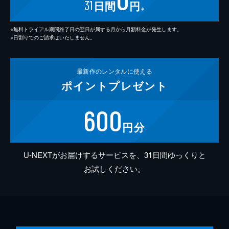
31
日間
円
※
※無料トライアル期間終了日の翌日が属する月から月額料金が発生します。
※日割りでのご請求はいたしません。
最新作の
レンタルに使える
ポイント
プレゼント
600
円分
U-NEXTがお届けするサービスを、31日間ゆっくりと
お試しください。