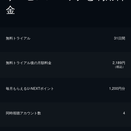
金
無料トライアル
31日間
無料トライアル後の⽉額料金
2,189円
（税込）
毎⽉もらえるU-NEXTポイント
1,200円分
同時視聴アカウント数
4