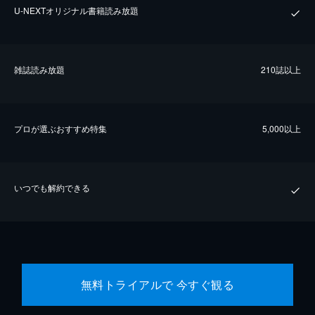
U-NEXTオリジナル書籍読み放題
雑誌読み放題
210誌以上
プロが選ぶおすすめ特集
5,000以上
いつでも解約できる
無料トライアルで 今すぐ観る