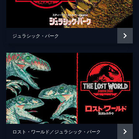
チャーリー・ローズ
監督
Ｊ・Ａ・バヨナ
脚本
デレク・コノリー
ジュラシック・パーク
コリン・トレヴォロウ
音楽
マイケル・ジアッキノ
製作
フランク・マーシャル
パトリック・クローリー
ベレン・アティエンサ
ロスト・ワールド／ジュラシック・パーク