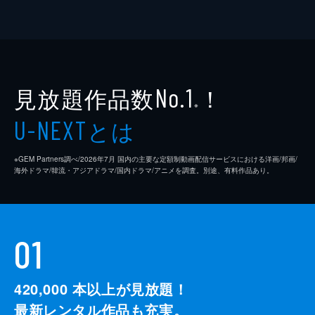
見放題作品数
！
No.1
※
とは
U-NEXT
※GEM Partners調べ/2026年7⽉ 国内の主要な定額制動画配信サービスにおける洋画/邦画/
海外ドラマ/韓流・アジアドラマ/国内ドラマ/アニメを調査。別途、有料作品あり。
01
420,000
本以上が見放題！
最新レンタル作品も充実。