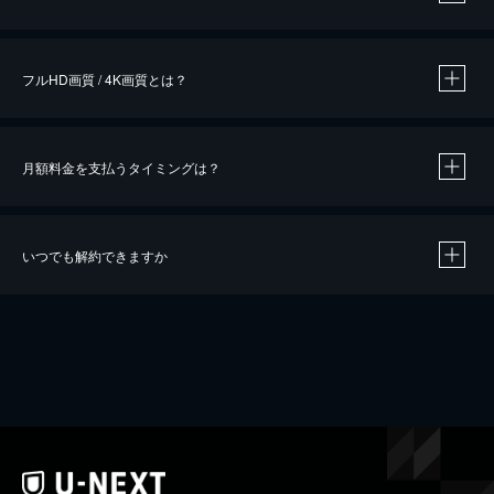
※
作品によって必要なポイントが異なります。
フルHD画質 / 4K画質とは？
月額料金を支払うタイミングは？
※
40％ポイント還元の対象は、クレジットカード決済による作品の購入 / レンタルです。
※
iOSアプリのUコイン決済による作品の購入 / レンタルは、20％のポイント還元です。
※
還元の対象外となる決済方法や商品があります。くわしくは
こちら
をご確認ください。
いつでも解約できますか
こちら