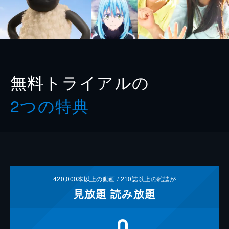
無料トライアルの
2つの特典
420,000
本以上の動画 /
210
誌以上の雑誌が
見放題
読み放題
0