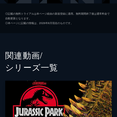
ジア・ロドリゲス
ダニエラ・ピネダ
◎記載の無料トライアルは本ページ経由の新規登録に適用。無料期間終了後は通常料金で
自動更新となります。
イアン・マルコム
ジェフ・ゴールドブラム
◎本ページに記載の情報は、2026年8月現在のものです。
ヘンリー・ウー博士
Ｂ・Ｄ・ウォン
ベンジャミン・ロックウッド
ジェームズ・クロムウェル
ケン・ウィートリー
テッド・レヴィン
関連動画/
メイジー・ロックウッド
イザベラ・サーモン
シリーズ⼀覧
アイリス
ジェラルディン・チャップリン
フランクリン・ウェブ
ジャスティス・スミス
シャーウッド上院議員
ピーター・ジェイソン
イーライ・ミルズ
レイフ・スポール
エヴァーソル
トビー・ジョーンズ