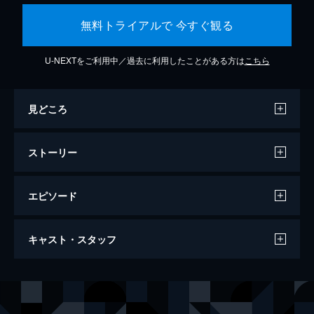
無料トライアルで 今すぐ観る
U-NEXTをご利用中／過去に利用したことがある方は
こちら
見どころ
ストーリー
エピソード
ジュラシック・ワールド/炎の王国
キャスト・スタッフ
128分
出演
オーウェン・グレイディ
クリス・プラット
クレア・ディアリング
ブライス・ダラス・ハワード