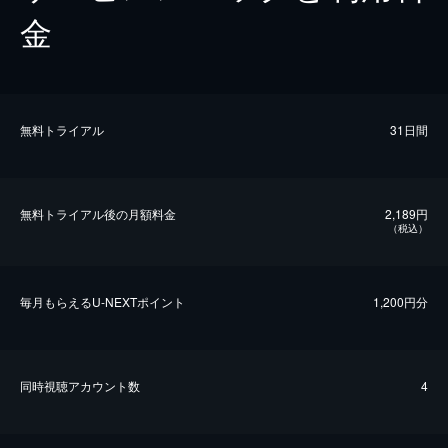
金
無料トライアル
31日間
無料トライアル後の⽉額料金
2,189円
（税込）
毎⽉もらえるU-NEXTポイント
1,200円分
同時視聴アカウント数
4