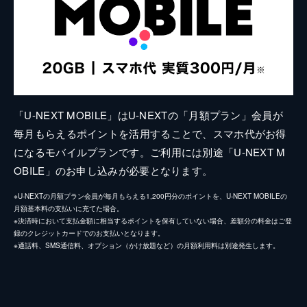
「U-NEXT MOBILE」はU-NEXTの「月額プラン」会員が
毎月もらえるポイントを活用することで、スマホ代がお得
になるモバイルプランです。ご利用には別途「U-NEXT M
OBILE」のお申し込みが必要となります。
※U-NEXTの月額プラン会員が毎月もらえる1,200円分のポイントを、U-NEXT MOBILEの
月額基本料の支払いに充てた場合。
※決済時において支払金額に相当するポイントを保有していない場合、差額分の料金はご登
録のクレジットカードでのお支払いとなります。
※通話料、SMS通信料、オプション（かけ放題など）の月額利用料は別途発生します。