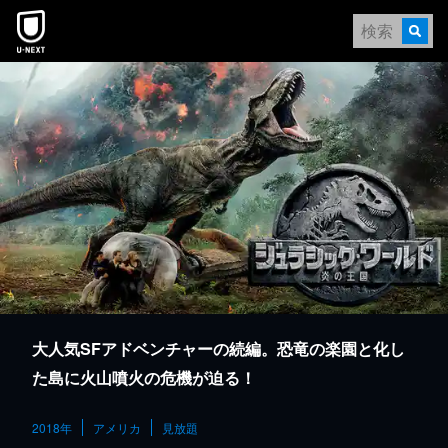
本文へスキップ
大人気SFアドベンチャーの続編。恐竜の楽園と化し
た島に火山噴火の危機が迫る！
2018年
アメリカ
見放題