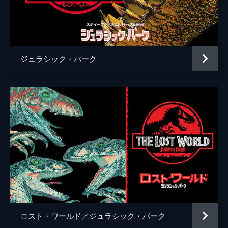
チャーリー・ローズ
監督
Ｊ・Ａ・バヨナ
脚本
デレク・コノリー
ジュラシック・パーク
コリン・トレヴォロウ
音楽
マイケル・ジアッキノ
製作
フランク・マーシャル
パトリック・クローリー
ベレン・アティエンサ
ロスト・ワールド／ジュラシック・パーク