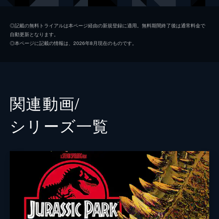
ジア・ロドリゲス
ダニエラ・ピネダ
◎記載の無料トライアルは本ページ経由の新規登録に適用。無料期間終了後は通常料金で
自動更新となります。
イアン・マルコム
ジェフ・ゴールドブラム
◎本ページに記載の情報は、2026年8月現在のものです。
ヘンリー・ウー博士
Ｂ・Ｄ・ウォン
ベンジャミン・ロックウッド
ジェームズ・クロムウェル
ケン・ウィートリー
テッド・レヴィン
関連動画/
メイジー・ロックウッド
イザベラ・サーモン
シリーズ⼀覧
アイリス
ジェラルディン・チャップリン
フランクリン・ウェブ
ジャスティス・スミス
シャーウッド上院議員
ピーター・ジェイソン
イーライ・ミルズ
レイフ・スポール
エヴァーソル
トビー・ジョーンズ