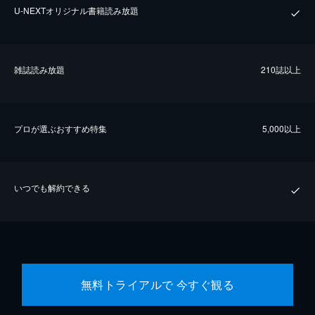
U-NEXTオリジナル書籍読み放題
雑誌読み放題
210誌以上
プロが選ぶおすすめ特集
5,000以上
いつでも解約できる
無料トライアルで 今すぐ観る