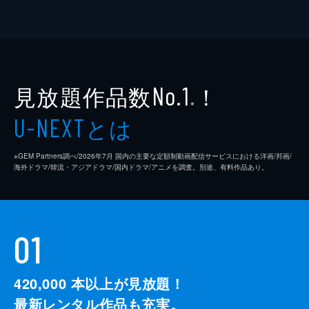
見放題作品数
！
No.1
※
とは
U-NEXT
※GEM Partners調べ/2026年7⽉ 国内の主要な定額制動画配信サービスにおける洋画/邦画/
海外ドラマ/韓流・アジアドラマ/国内ドラマ/アニメを調査。別途、有料作品あり。
01
420,000
本以上が見放題！
最新レンタル作品も充実。