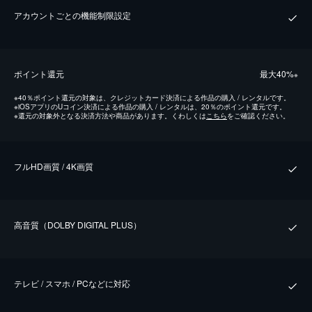
アカウントごとの機能制限設定
ポイント還元
最⼤40%
※
※
40％ポイント還元の対象は、クレジットカード決済による作品の購入 / レンタルです。
※
iOSアプリのUコイン決済による作品の購入 / レンタルは、20％のポイント還元です。
※
還元の対象外となる決済方法や商品があります。くわしくは
こちら
をご確認ください。
フルHD画質 / 4K画質
⾼⾳質（DOLBY DIGITAL PLUS）
テレビ / スマホ / PCなどに対応