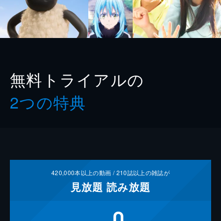
無料トライアルの
2つの特典
420,000
本以上の動画 /
210
誌以上の雑誌が
見放題
読み放題
0