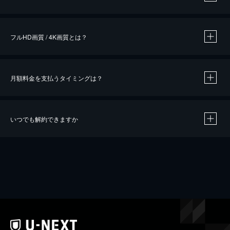
※
作品によって必要なポイントが異なります。
フルHD画質 / 4K画質とは？
月額料金を支払うタイミングは？
※
40％ポイント還元の対象は、クレジットカード決済による作品の購入 / レンタルです。
※
iOSアプリのUコイン決済による作品の購入 / レンタルは、20％のポイント還元です。
※
還元の対象外となる決済方法や商品があります。くわしくは
こちら
をご確認ください。
いつでも解約できますか
こちら