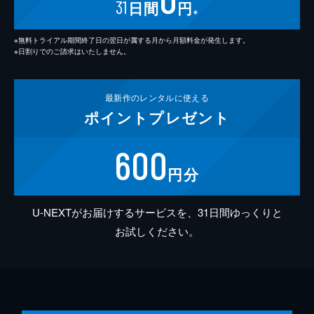
31
日間
円
※
※無料トライアル期間終了日の翌日が属する月から月額料金が発生します。
※日割りでのご請求はいたしません。
最新作の
レンタルに使える
ポイント
プレゼント
600
円分
U-NEXTがお届けするサービスを、31日間ゆっくりと
お試しください。