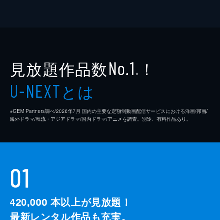
見放題作品数
！
No.1
※
とは
U-NEXT
※GEM Partners調べ/2026年7⽉ 国内の主要な定額制動画配信サービスにおける洋画/邦画/
海外ドラマ/韓流・アジアドラマ/国内ドラマ/アニメを調査。別途、有料作品あり。
01
420,000
本以上が見放題！
最新レンタル作品も充実。