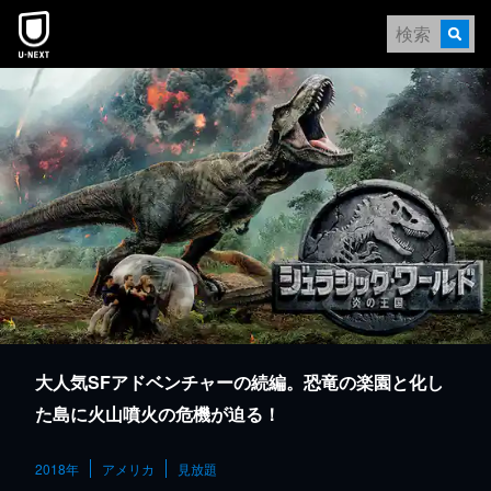
本文へスキップ
大人気SFアドベンチャーの続編。恐竜の楽園と化し
た島に火山噴火の危機が迫る！
2018年
アメリカ
見放題