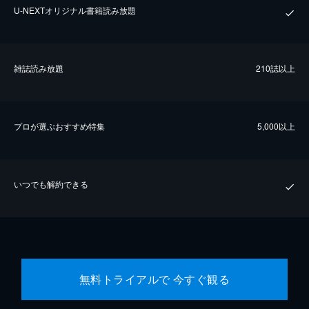
U-NEXTオリジナル書籍読み放題
雑誌読み放題
210誌以上
プロが選ぶおすすめ特集
5,000以上
いつでも解約できる
無料トライアルで 今すぐ観る