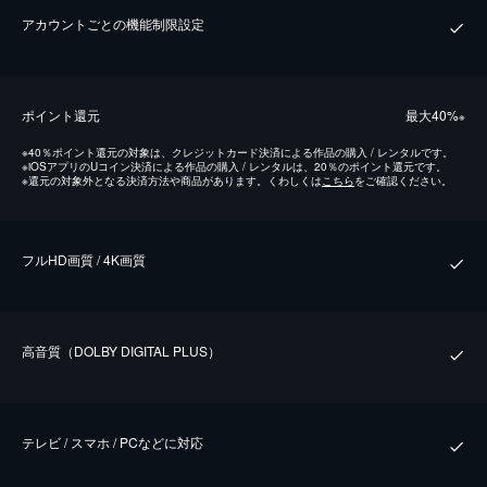
アカウントごとの機能制限設定
ポイント還元
最⼤40%
※
※
40％ポイント還元の対象は、クレジットカード決済による作品の購入 / レンタルです。
※
iOSアプリのUコイン決済による作品の購入 / レンタルは、20％のポイント還元です。
※
還元の対象外となる決済方法や商品があります。くわしくは
こちら
をご確認ください。
フルHD画質 / 4K画質
⾼⾳質（DOLBY DIGITAL PLUS）
テレビ / スマホ / PCなどに対応