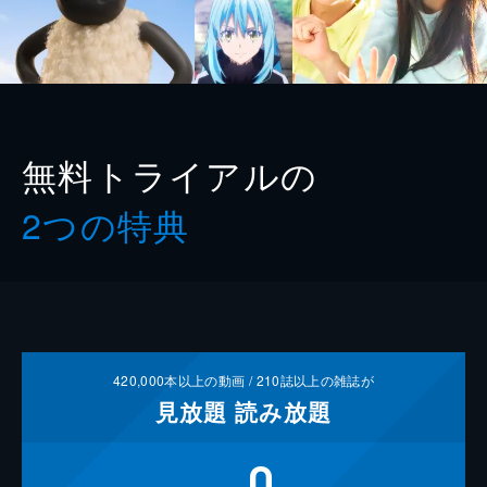
無料トライアルの
2つの特典
420,000
本以上の動画 /
210
誌以上の雑誌が
見放題
読み放題
0