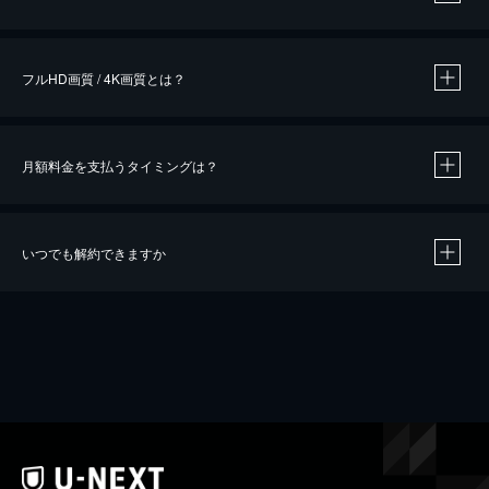
※
作品によって必要なポイントが異なります。
フルHD画質 / 4K画質とは？
月額料金を支払うタイミングは？
※
40％ポイント還元の対象は、クレジットカード決済による作品の購入 / レンタルです。
※
iOSアプリのUコイン決済による作品の購入 / レンタルは、20％のポイント還元です。
※
還元の対象外となる決済方法や商品があります。くわしくは
こちら
をご確認ください。
いつでも解約できますか
こちら