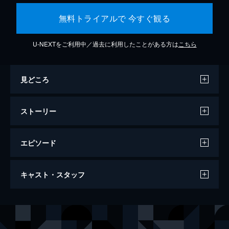
無料トライアルで 今すぐ観る
U-NEXTをご利用中／過去に利用したことがある方は
こちら
見どころ
ストーリー
エピソード
ジュラシック・ワールド/炎の王国
キャスト・スタッフ
128分
出演
オーウェン・グレイディ
クリス・プラット
クレア・ディアリング
ブライス・ダラス・ハワード