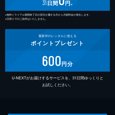
31
日間
円
※
※無料トライアル期間終了日の翌日が属する月から月額料金が発生します。
※日割りでのご請求はいたしません。
最新作の
レンタルに使える
ポイント
プレゼント
600
円分
U-NEXTがお届けするサービスを、31日間ゆっくりと
お試しください。