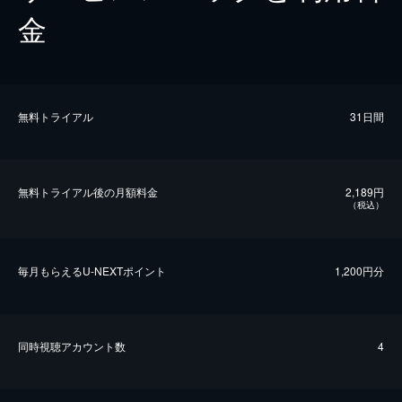
金
無料トライアル
31日間
無料トライアル後の⽉額料金
2,189円
（税込）
毎⽉もらえるU-NEXTポイント
1,200円分
同時視聴アカウント数
4