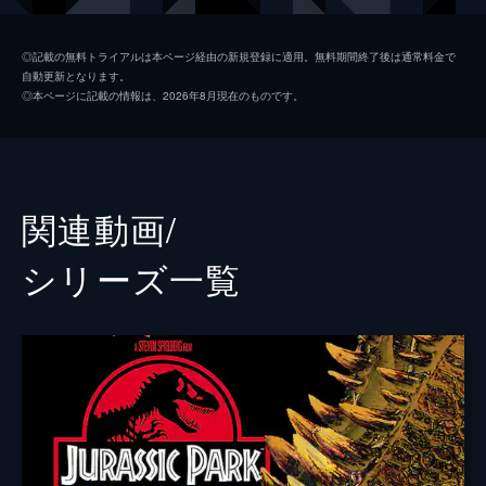
ジア・ロドリゲス
ダニエラ・ピネダ
◎記載の無料トライアルは本ページ経由の新規登録に適用。無料期間終了後は通常料金で
自動更新となります。
イアン・マルコム
ジェフ・ゴールドブラム
◎本ページに記載の情報は、2026年8月現在のものです。
ヘンリー・ウー博士
Ｂ・Ｄ・ウォン
ベンジャミン・ロックウッド
ジェームズ・クロムウェル
ケン・ウィートリー
テッド・レヴィン
関連動画/
メイジー・ロックウッド
イザベラ・サーモン
シリーズ⼀覧
アイリス
ジェラルディン・チャップリン
フランクリン・ウェブ
ジャスティス・スミス
シャーウッド上院議員
ピーター・ジェイソン
イーライ・ミルズ
レイフ・スポール
エヴァーソル
トビー・ジョーンズ