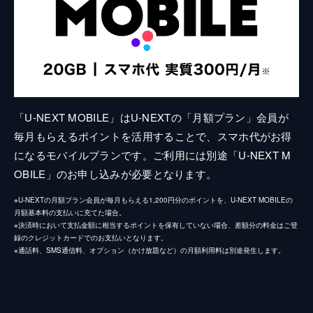
「U-NEXT MOBILE」はU-NEXTの「月額プラン」会員が
毎月もらえるポイントを活用することで、スマホ代がお得
になるモバイルプランです。ご利用には別途「U-NEXT M
OBILE」のお申し込みが必要となります。
※U-NEXTの月額プラン会員が毎月もらえる1,200円分のポイントを、U-NEXT MOBILEの
月額基本料の支払いに充てた場合。
※決済時において支払金額に相当するポイントを保有していない場合、差額分の料金はご登
録のクレジットカードでのお支払いとなります。
※通話料、SMS通信料、オプション（かけ放題など）の月額利用料は別途発生します。