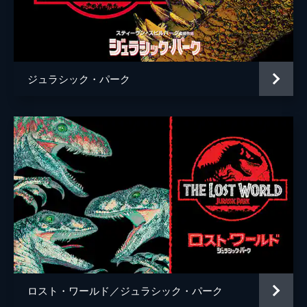
チャーリー・ローズ
監督
Ｊ・Ａ・バヨナ
脚本
デレク・コノリー
ジュラシック・パーク
コリン・トレヴォロウ
音楽
マイケル・ジアッキノ
製作
フランク・マーシャル
パトリック・クローリー
ベレン・アティエンサ
ロスト・ワールド／ジュラシック・パーク